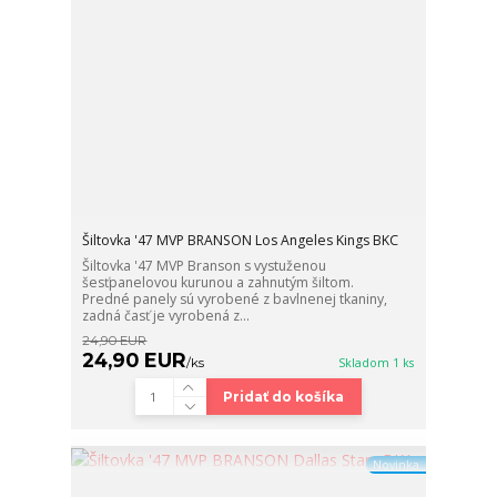
Šiltovka '47 MVP BRANSON Los Angeles Kings BKC
Šiltovka '47 MVP Branson s vystuženou
šesťpanelovou kurunou a zahnutým šiltom.
Predné panely sú vyrobené z bavlnenej tkaniny,
zadná časť je vyrobená z...
24,90 EUR
24,90 EUR
/
ks
Skladom 1 ks
Pridať do košíka
Novinka