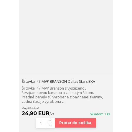
Šiltovka '47 MVP BRANSON Dallas Stars BKA
Šiltovka '47 MVP Branson s vystuženou
šesťpanelovou kurunou a zahnutým šiltom.
Predné panely sú vyrobené z bavlnenej tkaniny,
zadná časť je vyrobená z...
24,90 EUR
24,90 EUR
/
ks
Skladom 1 ks
Pridať do košíka