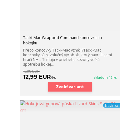
Tacki-Mac Wrapped Command koncovka na
hokejku
Preco koncovky Tacki-Mac vznikli?Tacki-Mac
koncovky sú revolučný výrobok, ktorý navrhli sami
hráči NHL. Tí majú v priebehu sezóny veľkú
spotrebu hokej...
15,00 EUR
12,99 EUR
/
ks
skladom 12 ks
Zvoliť variant
Novinka