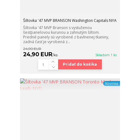
Šiltovka '47 MVP BRANSON Washington Capitals NYA
Šiltovka '47 MVP Branson s vystuženou
šesťpanelovou kurunou a zahnutým šiltom.
Predné panely sú vyrobené z bavlnenej tkaniny,
zadná časť je vyrobená z...
24,90 EUR
24,90 EUR
/
ks
Skladom 1 ks
Pridať do košíka
Novinka