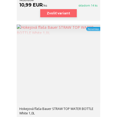
14,00 EUR
10,99 EUR
/
ks
skladom 14 ks
Zvoliť variant
Novinka
Hokejová fľaša Bauer STRAW TOP WATER BOTTLE
White 1,0L