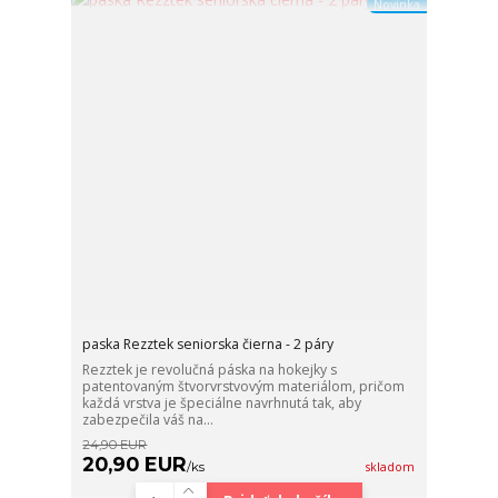
Novinka
paska Rezztek seniorska čierna - 2 páry
Rezztek je revolučná páska na hokejky s
patentovaným štvorvrstvovým materiálom, pričom
každá vrstva je špeciálne navrhnutá tak, aby
zabezpečila váš na...
24,90 EUR
20,90 EUR
/
ks
skladom