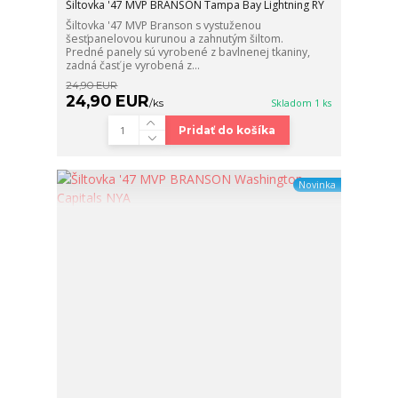
Šiltovka '47 MVP BRANSON Tampa Bay Lightning RY
Šiltovka '47 MVP Branson s vystuženou
šesťpanelovou kurunou a zahnutým šiltom.
Predné panely sú vyrobené z bavlnenej tkaniny,
zadná časť je vyrobená z...
24,90 EUR
24,90 EUR
/
ks
Skladom 1 ks
Pridať do košíka
Novinka