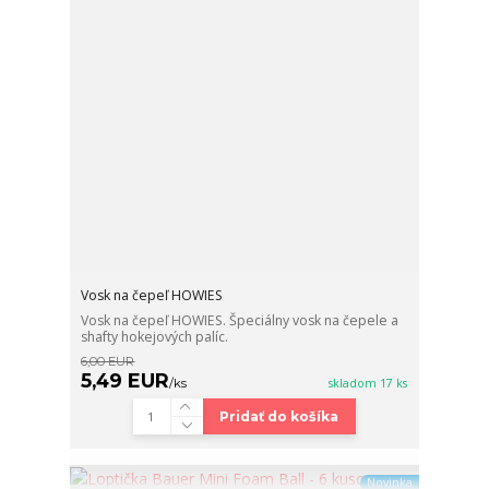
Vosk na čepeľ HOWIES
Vosk na čepeľ HOWIES. Špeciálny vosk na čepele a
shafty hokejových palíc.
6,00 EUR
5,49 EUR
/
ks
skladom 17 ks
Pridať do košíka
Novinka