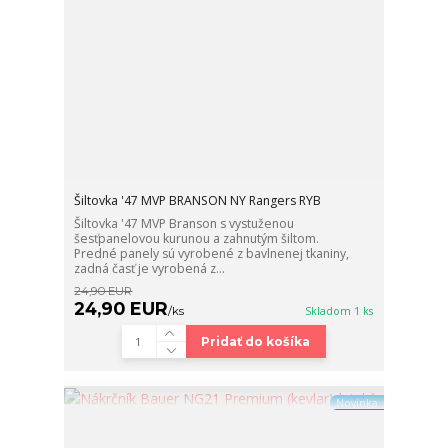
Šiltovka '47 MVP BRANSON NY Rangers RYB
Šiltovka '47 MVP Branson s vystuženou
šesťpanelovou kurunou a zahnutým šiltom.
Predné panely sú vyrobené z bavlnenej tkaniny,
zadná časť je vyrobená z...
24,90 EUR
24,90 EUR
/
ks
Skladom 1 ks
Pridať do košíka
Novinka