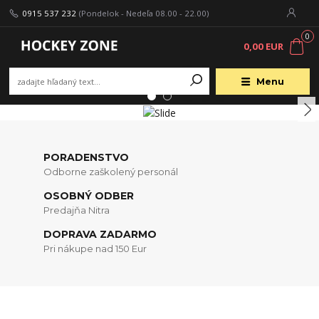
0915 537 232
(Pondelok - Nedeľa 08.00 - 22.00)
0
0,00 EUR
Menu
PORADENSTVO
Odborne zaškolený personál
OSOBNÝ ODBER
Predajňa Nitra
DOPRAVA ZADARMO
Pri nákupe nad 150 Eur