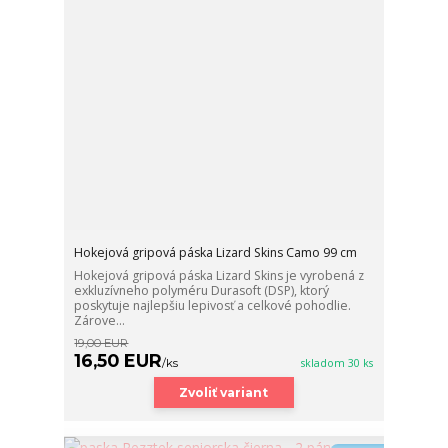
Hokejová gripová páska Lizard Skins Camo 99 cm
Hokejová gripová páska Lizard Skins je vyrobená z
exkluzívneho polyméru Durasoft (DSP), ktorý
poskytuje najlepšiu lepivosť a celkové pohodlie.
Zárove...
19,00 EUR
16,50 EUR
/
ks
skladom 30 ks
Zvoliť variant