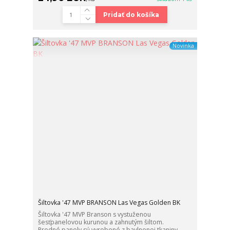
Pridať do košíka
Novinka
Šiltovka '47 MVP BRANSON Las Vegas Golden BK
Šiltovka '47 MVP Branson s vystuženou
šesťpanelovou kurunou a zahnutým šiltom.
Predné panely sú vyrobené z bavlnenej tkaniny,