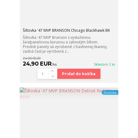
Šiltovka '47 MVP BRANSON Chicago Blackhawk BK
Šiltovka '47 MVP Branson s vystuženou
šesťpanelovou kurunou a zahnutým šiltom.
Predné panely sú vyrobené z bavlnenej tkaniny,
zadná časť je vyrobená z...
24,90 EUR
24,90 EUR
/
ks
Skladom 2 ks
Pridať do košíka
Novinka