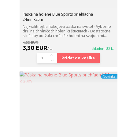
Páska na holene Blue Sports priehľadná
24mmx25m
Najkvalitnejšia hokejová páska na svete! - Výborne
drží na chráničoch holení či štucniach - Dostatočne
silná aby udržala chrániče holení na svojom mi...
4,00 EUR
3,30 EUR
/
ks
skladom 82 ks
Pridať do košíka
Novinka