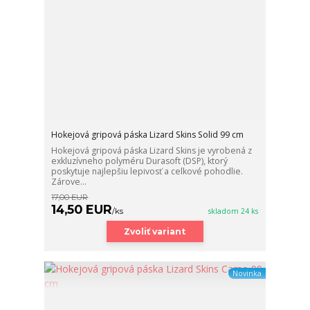
Hokejová gripová páska Lizard Skins Solid 99 cm
Hokejová gripová páska Lizard Skins je vyrobená z
exkluzívneho polyméru Durasoft (DSP), ktorý
poskytuje najlepšiu lepivosť a celkové pohodlie.
Zárove...
17,00 EUR
14,50 EUR
/
ks
skladom 24 ks
Zvoliť variant
Novinka