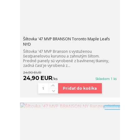
Šiltovka '47 MVP BRANSON Toronto Maple Leafs
NYD
Šiltovka '47 MVP Branson s vystuženou
šesťpanelovou kurunou a zahnutým šiltom.
Predné panely sú vyrobené z bavlnenej tkaniny,
zadná časť je vyrobená z...
24,90 EUR
24,90 EUR
/
ks
Skladom 1 ks
Pridať do košíka
Novinka