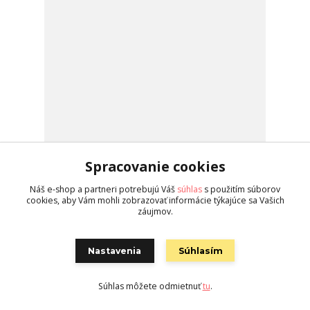
Spracovanie cookies
Nákrčník Bauer NG21 Premium (kevlar)detský
Náš e-shop a partneri potrebujú Váš
súhlas
s použitím súborov
Nákrčník Bauer NLP21 Premium je určený
cookies, aby Vám mohli zobrazovať informácie týkajúce sa Vašich
predovšetkým pre poloprofesionálnych a
záujmov.
amatérskych mládežníckych hokejistov, ktorí
vyžadujú kvalitnú a veľmi od...
27,90 EUR
Nastavenia
Súhlasím
24,90 EUR
/
ks
skladom 4 ks
Pridať do košíka
Súhlas môžete odmietnuť
tu
.