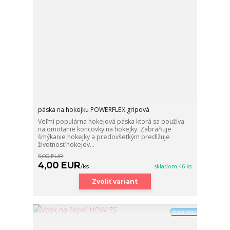
páska na hokejku POWERFLEX gripová
Veľmi populárna hokejová páska ktorá sa používa
na omotanie koncovky na hokejky. Zabraňuje
šmýkanie hokejky a predovšetkým predlžuje
životnosť hokejov...
5,00 EUR
4,00 EUR
/
ks
skladom 46 ks
Zvoliť variant
Novinka