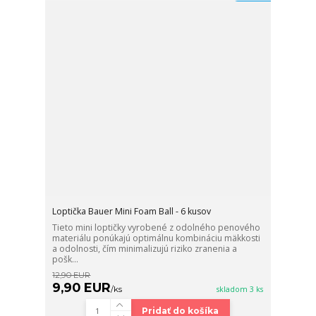
Loptička Bauer Mini Foam Ball - 6 kusov
Tieto mini loptičky vyrobené z odolného penového
materiálu ponúkajú optimálnu kombináciu mäkkosti
a odolnosti, čím minimalizujú riziko zranenia a
pošk...
12,90 EUR
9,90 EUR
/
ks
skladom 3 ks
Pridať do košíka