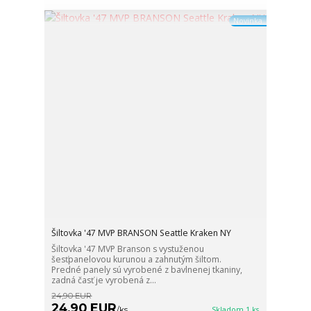
Novinka
Šiltovka '47 MVP BRANSON Seattle Kraken NY
Šiltovka '47 MVP Branson s vystuženou
šesťpanelovou kurunou a zahnutým šiltom.
Predné panely sú vyrobené z bavlnenej tkaniny,
zadná časť je vyrobená z...
24,90 EUR
24,90 EUR
/
ks
Skladom 1 ks