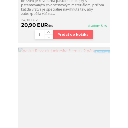
Rezztek je revolučná páska na hokejky s
patentovaným štvorvrstvovým materiálom, pričom
každá vrstva je špeciálne navrhnutá tak, aby
zabezpečila váš na...
24,90 EUR
20,90 EUR
/
ks
skladom 5 ks
Pridať do košíka
Novinka