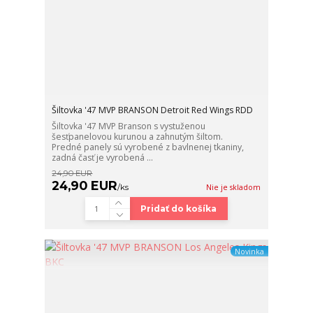
Šiltovka '47 MVP BRANSON Detroit Red Wings RDD
Šiltovka '47 MVP Branson s vystuženou
šesťpanelovou kurunou a zahnutým šiltom.
Predné panely sú vyrobené z bavlnenej tkaniny,
zadná časť je vyrobená ...
24,90 EUR
24,90 EUR
/
ks
Nie je skladom
Pridať do košíka
Novinka