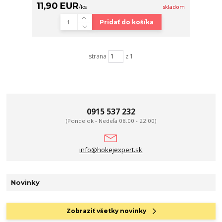
11,90 EUR
/
ks
skladom
Pridať do košíka
strana
z 1
0915 537 232
(Pondelok - Nedeľa 08.00 - 22.00)
info@hokejexpert.sk
Novinky
Zobraziť všetky novinky