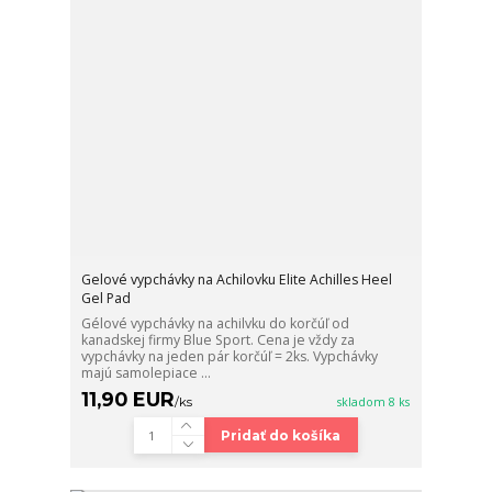
Gelové vypchávky na Achilovku Elite Achilles Heel
Gel Pad
Gélové vypchávky na achilvku do korčúľ od
kanadskej firmy Blue Sport. Cena je vždy za
vypchávky na jeden pár korčúľ = 2ks. Vypchávky
majú samolepiace ...
11,90 EUR
/
ks
skladom 8 ks
Pridať do košíka