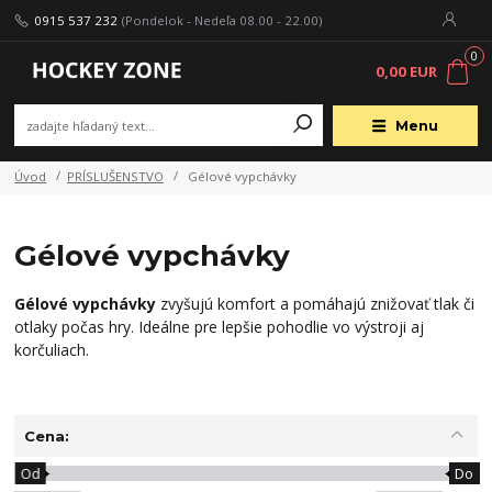
0915 537 232
(Pondelok - Nedeľa 08.00 - 22.00)
0
0,00 EUR
Menu
Úvod
PRÍSLUŠENSTVO
Gélové vypchávky
Gélové vypchávky
Gélové vypchávky
zvyšujú komfort a pomáhajú znižovať tlak či
otlaky počas hry. Ideálne pre lepšie pohodlie vo výstroji aj
korčuliach.
Cena:
Od
Do