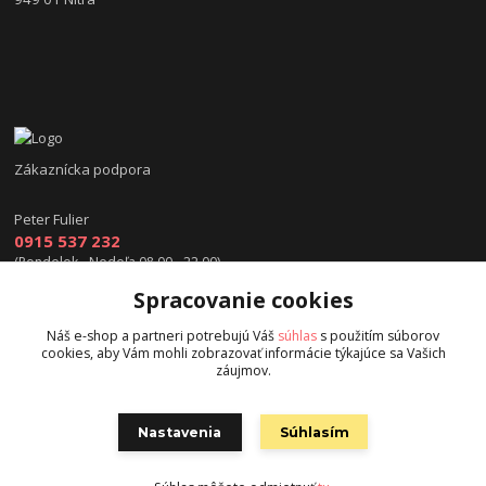
Zákaznícka podpora
Peter Fulier
0915 537 232
(Pondelok - Nedeľa 08.00 - 22.00)
Spracovanie cookies
info@hokejexpert.sk
Náš e-shop a partneri potrebujú Váš
súhlas
s použitím súborov
cookies, aby Vám mohli zobrazovať informácie týkajúce sa Vašich
záujmov.
Nastavenia
Súhlasím
Copyright © 2015 hokejexpert.sk