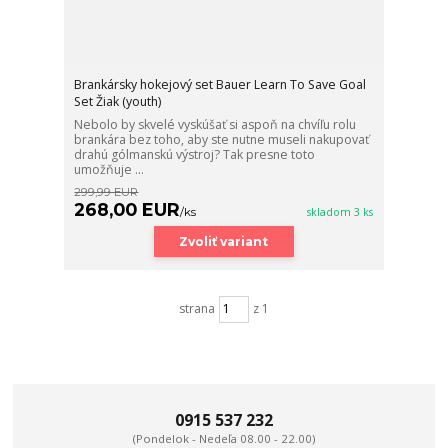
Brankársky hokejový set Bauer Learn To Save Goal
Set Žiak (youth)
Nebolo by skvelé vyskúšať si aspoň na chvíľu rolu
brankára bez toho, aby ste nutne museli nakupovať
drahú gólmanskú výstroj? Tak presne toto
umožňuje ...
299,99 EUR
268,00 EUR
/
ks
skladom 3 ks
Zvoliť variant
strana
z 1
0915 537 232
(Pondelok - Nedeľa 08.00 - 22.00)