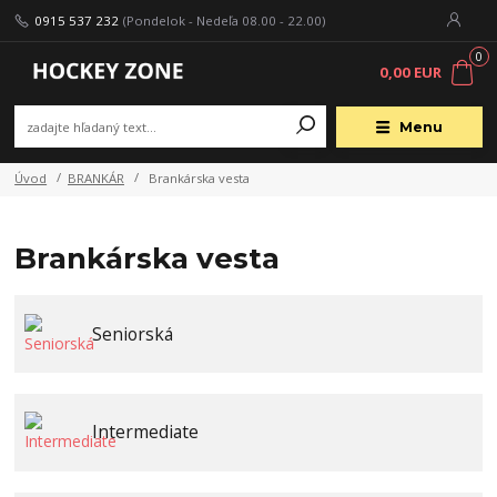
0915 537 232
(Pondelok - Nedeľa 08.00 - 22.00)
0
0,00 EUR
Menu
Úvod
BRANKÁR
Brankárska vesta
Brankárska vesta
Seniorská
Intermediate