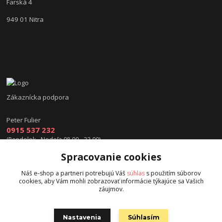
Farská 4
949 01 Nitra
Zákaznícka podpora
Peter Fulier
0915 537 232
(Pondelok - Nedeľa 08.00 - 22.00)
Spracovanie cookies
info@hokejexpert.sk
Náš e-shop a partneri potrebujú Váš
súhlas
s použitím súborov
cookies, aby Vám mohli zobrazovať informácie týkajúce sa Vašich
záujmov.
Nastavenia
Súhlasím