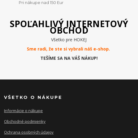
Pri nákupe nad 150 Eur
SPOĽAHLIVÝ INTERNETOVÝ
OBCHOD
Všetko pre HOKEJ
Sme radi, že ste si vybrali náš e-
shop
.
TEŠÍME SA NA VÁŠ NÁKUP!
VŠETKO O NÁKUPE
Informácie o nákupe
Obchodné podmienky
Ochrana osobných údajov