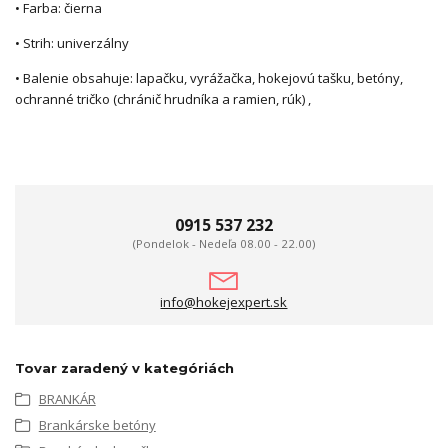
• Farba: čierna
• Strih: univerzálny
• Balenie obsahuje: lapačku, vyrážačka, hokejovú tašku, betóny,
ochranné tričko (chránič hrudníka a ramien, rúk) ,
0915 537 232
(Pondelok - Nedeľa 08.00 - 22.00)
info@hokejexpert.sk
Tovar zaradený v kategóriách
BRANKÁR
Brankárske betóny