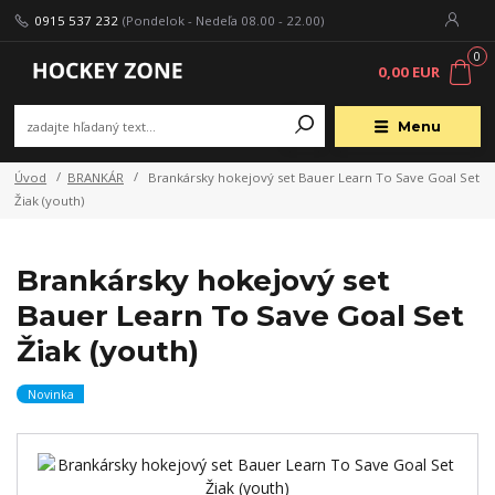
0915 537 232
(Pondelok - Nedeľa 08.00 - 22.00)
0
0,00 EUR
Menu
Úvod
BRANKÁR
Brankársky hokejový set Bauer Learn To Save Goal Set
Žiak (youth)
Brankársky hokejový set
Bauer Learn To Save Goal Set
Žiak (youth)
Novinka