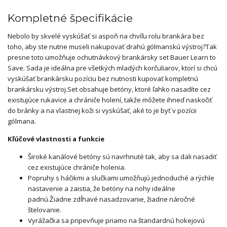
Kompletné špecifikácie
Nebolo by skvelé vyskúšať si aspoň na chvíľu rolu brankára bez
toho, aby ste nutne museli nakupovať drahú gólmanskú výstroj?
Tak
presne toto umožňuje ochutnávkový brankársky set Bauer Learn to
Save.
Sada je ideálna pre všetkých mladých korčuliarov, ktorí si chcú
vyskúšať brankársku pozíciu bez nutnosti kupovať kompletnú
brankársku výstroj.
Set obsahuje betóny, ktoré ľahko nasadíte cez
existujúce rukavice a chrániče holení, takže môžete ihneď naskočiť
do bránky a na vlastnej koži si vyskúšať, aké to je byť v pozícii
gólmana.
Kľúčové vlastnosti a funkcie
Široké kanálové betóny sú navrhnuté tak, aby sa dali nasadiť
cez existujúce chrániče holenia.
Popruhy s háčikmi a slučkami umožňujú jednoduché a rýchle
nastavenie a zaistia, že betóny na nohy ideálne
padnú.
Žiadne zdĺhavé nasadzovanie, žiadne náročné
štelovanie.
Vyrážačka sa pripevňuje priamo na štandardnú hokejovú