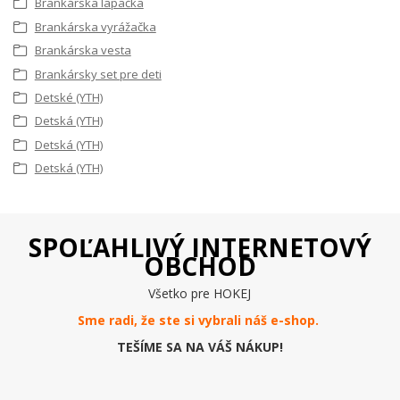
Brankárska lapačka
Brankárska vyrážačka
Brankárska vesta
Brankársky set pre deti
Detské (YTH)
Detská (YTH)
Detská (YTH)
Detská (YTH)
SPOĽAHLIVÝ INTERNETOVÝ
OBCHOD
Všetko pre HOKEJ
Sme radi, že ste si vybrali náš e-
shop
.
TEŠÍME SA NA VÁŠ NÁKUP!