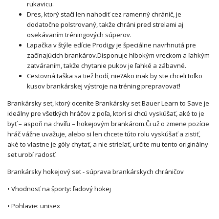
rukavicu.
Dres, ktorý stačí len nahodiť cez ramenný chránič, je
dodatočne polstrovaný, takže chráni pred strelami aj
osekávaním tréningových súperov.
Lapačka v štýle edície Prodigy je špeciálne navrhnutá pre
začínajúcich brankárov.
Disponuje hlbokým vreckom a ľahkým
zatváraním, takže chytanie pukov je ľahké a zábavné.
Cestovná taška sa tiež hodí, nie?
Ako inak by ste chceli toľko
kusov brankárskej výstroje na tréning prepravovať!
Brankársky set, ktorý oceníte
Brankársky set Bauer Learn to Save je
ideálny pre všetkých hráčov z poľa, ktorí si chcú vyskúšať, aké to je
byť – aspoň na chvíľu – hokejovým brankárom.
Či už o zmene pozície
hráč vážne uvažuje, alebo si len chcete túto rolu vyskúšať a zistiť,
aké to vlastne je góly chytať, a nie strieľať, určite mu tento originálny
set urobí radosť.
Brankársky hokejový set - súprava brankárskych chráničov
• Vhodnosť na športy: ľadový hokej
• Pohlavie: unisex