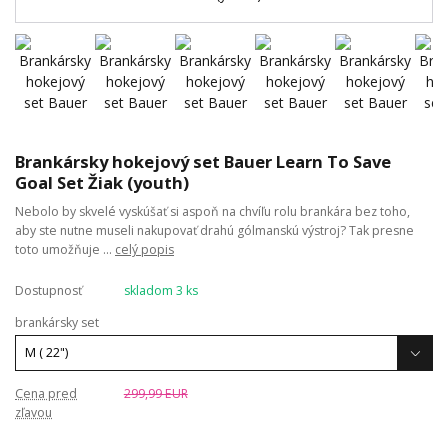
Brankársky hokejový set Bauer Learn To Save
Goal Set Žiak (youth)
Nebolo by skvelé vyskúšať si aspoň na chvíľu rolu brankára bez toho,
aby ste nutne museli nakupovať drahú gólmanskú výstroj? Tak presne
toto umožňuje ...
celý popis
Dostupnosť
skladom 3 ks
brankársky set
Cena pred
299,99 EUR
zľavou