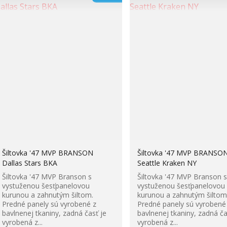
Šiltovka '47 MVP BRANSON
Šiltovka '47 MVP BRANSO
Dallas Stars BKA
Seattle Kraken NY
Šiltovka '47 MVP Branson s
Šiltovka '47 MVP Branson s
vystuženou šesťpanelovou
vystuženou šesťpanelovou
kurunou a zahnutým šiltom.
kurunou a zahnutým šiltom
Predné panely sú vyrobené z
Predné panely sú vyrobené
bavlnenej tkaniny, zadná časť je
bavlnenej tkaniny, zadná ča
vyrobená z...
vyrobená z...