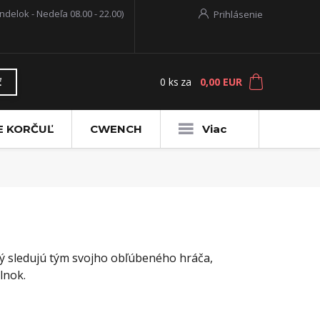
ndelok - Nedeľa 08.00 - 22.00)
Prihlásenie
0
ks
za
0,00 EUR
ť
E KORČUĽ
CWENCH
Viac
rý sledujú tým svojho obľúbeného hráča,
lnok.