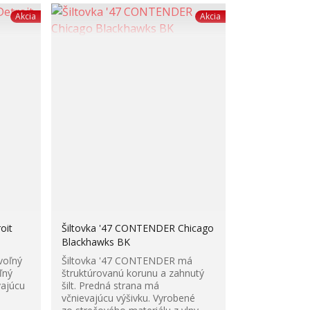
Akcia
Akcia
oit
Šiltovka '47 CONTENDER Chicago
Blackhawks BK
voľný
Šiltovka '47 CONTENDER má
ľný
štruktúrovanú korunu a zahnutý
vajúcu
šilt. Predná strana má
včnievajúcu výšivku. Vyrobené