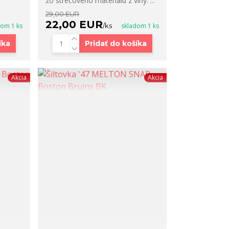
zo strečového materiálu z vlny. ...
29,00 EUR
22,00 EUR
dom 1 ks
/
ks
skladom 1 ks
íka
Pridať do košíka
Akcia
Akcia