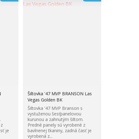
N
Šiltovka '47 MVP BRANSON Las
Vegas Golden BK
Šiltovka '47 MVP Branson s
vystuženou šesťpanelovou
.
kurunou a zahnutým šiltom.
 z
Predné panely sú vyrobené z
sť je
bavlnenej tkaniny, zadná časť je
vyrobená z...