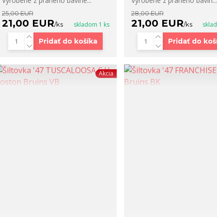
Vyrobené z praného bavlne...
Vyrobené z praného bavln...
25,00 EUR
28,00 EUR
21,00 EUR
21,00 EUR
/
ks
skladom 1 ks
/
ks
skla
Pridať do košíka
Pridať do koš
Akcia