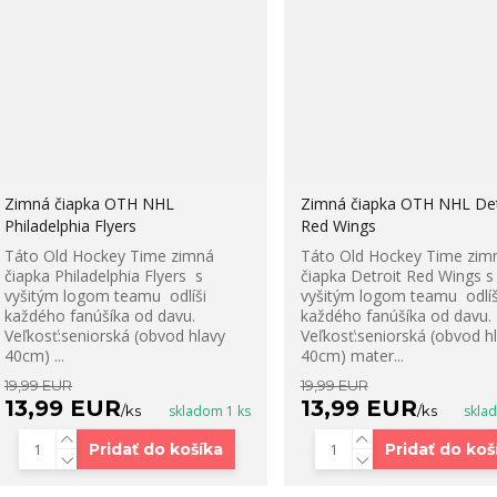
Zimná čiapka OTH NHL
Zimná čiapka OTH NHL Det
Philadelphia Flyers‎
Red Wings
Táto Old Hockey Time zimná
Táto Old Hockey Time zim
čiapka Philadelphia Flyers‎ ‎ s
čiapka Detroit Red Wings s
vyšitým logom teamu odlíši
vyšitým logom teamu odlíš
každého fanúšíka od davu.
každého fanúšíka od davu.
Veľkosť:seniorská (obvod hlavy
Veľkosť:seniorská (obvod h
40cm) ...
40cm) mater...
19,99 EUR
19,99 EUR
13,99 EUR
13,99 EUR
/
ks
skladom 1 ks
/
ks
skla
Pridať do košíka
Pridať do koš