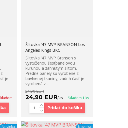
N
Šiltovka '47 MVP BRANSON Los
Angeles Kings BKC
Šiltovka '47 MVP Branson s
vystuženou šesťpanelovou
.
kurunou a zahnutým šiltom.
 z
Predné panely sú vyrobené z
sť je
bavlnenej tkaniny, zadná časť je
vyrobená z...
24,90 EUR
24,90 EUR
 skladom
/
ks
Skladom 1 ks
íka
Pridať do košíka
Novinka
Novinka