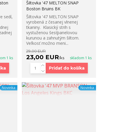
ston
Šiltovka '47 MELTON SNAP
Boston Bruins BK
e sedí,
Šiltovka '47 MELTON SNAP
vyrobená z česanej vlnenej
ednej
tkaniny. Klasický strih s
 zadnej
vystuženou šesťpanelovou
kurunou a zahnutým šiltom.
Veľkosť možno meni...
29,00 EUR
23,00 EUR
dom 1 ks
/
ks
skladom 1 ks
íka
Pridať do košíka
Novinka
Novinka