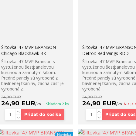
Šiltovka '47 MVP BRANSON
Šiltovka '47 MVP BRANSO
Chicago Blackhawk BK
Detroit Red Wings RDD
Šiltovka '47 MVP Branson s
Šiltovka '47 MVP Branson s
vystuženou šesťpanelovou
vystuženou šesťpanelovou
kurunou a zahnutým šiltom.
kurunou a zahnutým šiltom
Predné panely sú vyrobené z
Predné panely sú vyrobené
bavlnenej tkaniny, zadná časť je
bavlnenej tkaniny, zadná ča
vyrobená z...
vyrobená ...
24,90 EUR
24,90 EUR
24,90 EUR
24,90 EUR
/
ks
Skladom 2 ks
/
ks
Nie je
Pridať do košíka
Pridať do koš
Novinka