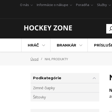
O nás
Informácie o nákupe
Poradňa
Služby
HRÁČ
BRANKÁR
PRÍSLU
Úvod
NHL PRODUKTY
Podkategórie
Zimné čiapky
N
a
Šiltovky