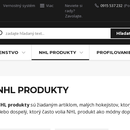
Vernostný systém
Viac
Neviete si
0915 537 232
(Po
rady?
Zavolajte.
Hľada
ŠENSTVO
NHL PRODUKTY
PROFILOVANI
NHL PRODUKTY
HL produkty
sú žiadaným artiklom, malých hokejistov, kto
lebo dospelý, ktorý často volia NHL produkt ako módny dop