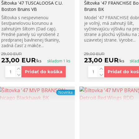
Šiltovka '47 TUSCALOOSA C.U.
Šiltovka '47 FRANCHISE Bo
Boston Bruins VB
Bruins BK
Šiltovka s nespevnenou
Model '47 FRANCHISE dobr
šesťpanelovou korunou a
je voľný, má zahnutý šilt,
zahnutým šiltom (Dad cap).
vyčnievajúcu výšivku na pr
Predné panely sú vyrobené z
strane a plochú výšivku na
predpranej bavlnenej tkaniny,
uzavretej strane. Vyrobe...
zadná časť z mäkče...
29,00 EUR
29,00 EUR
23,00 EUR
23,00 EUR
/
ks
skladom 1 ks
/
ks
skla
Pridať do košíka
Pridať do koš
Novinka