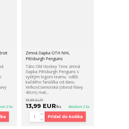
roit
Zimná čiapka OTH NHL
Pittsburgh Penguins
ná
Táto Old Hockey Time zimná
čiapka Pittsburgh Penguins s
i
vyšitým logom teamu odlíši
každého fanúšíka od davu.
lavy
Veľkosť:seniorská (obvod hlavy
40cm) mat...
19,99 EUR
13,99 EUR
dom 2 ks
/
ks
skladom 2 ks
íka
Pridať do košíka