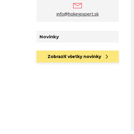
info@hokejexpert.sk
Novinky
Zobraziť všetky novinky