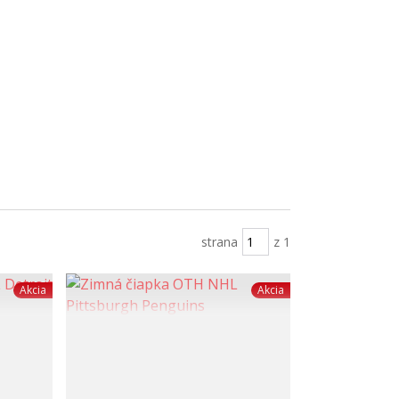
strana
z 1
Akcia
Akcia