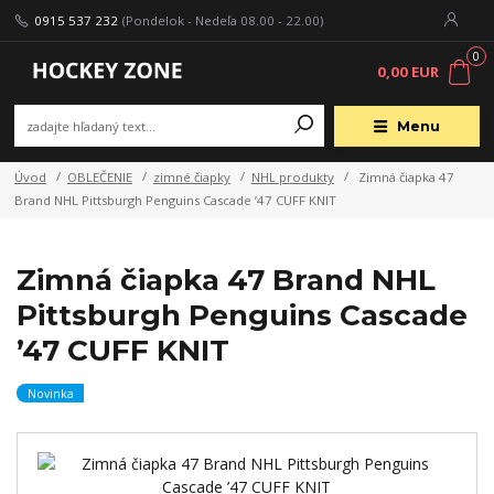
0915 537 232
(Pondelok - Nedeľa 08.00 - 22.00)
0
0,00 EUR
Menu
Úvod
OBLEČENIE
zimné čiapky
NHL produkty
Zimná čiapka 47
Brand NHL Pittsburgh Penguins Cascade ’47 CUFF KNIT
Zimná čiapka 47 Brand NHL
Pittsburgh Penguins Cascade
’47 CUFF KNIT
Novinka