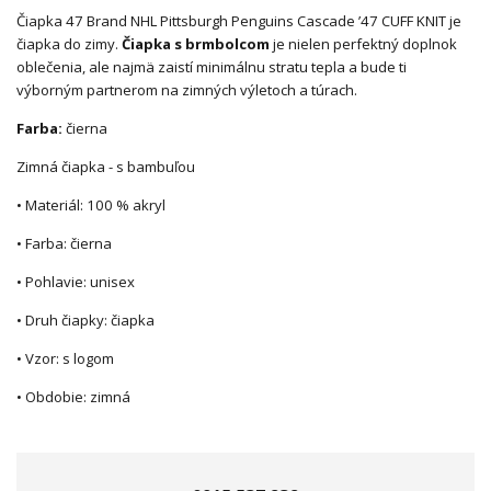
Čiapka 47 Brand NHL Pittsburgh Penguins Cascade ’47 CUFF KNIT je
čiapka do zimy.
Čiapka s brmbolcom
je nielen perfektný doplnok
oblečenia, ale najmä zaistí minimálnu stratu tepla a bude ti
výborným partnerom na zimných výletoch a túrach.
Farba:
čierna
Zimná čiapka - s bambuľou
• Materiál: 100 % akryl
• Farba: čierna
• Pohlavie: unisex
• Druh čiapky: čiapka
• Vzor: s logom
• Obdobie: zimná