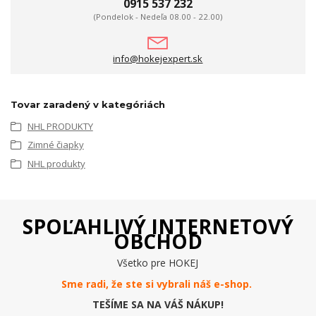
0915 537 232
(Pondelok - Nedeľa 08.00 - 22.00)
info@hokejexpert.sk
Tovar zaradený v kategóriách
NHL PRODUKTY
Zimné čiapky
NHL produkty
SPOĽAHLIVÝ INTERNETOVÝ
OBCHOD
Všetko pre HOKEJ
Sme radi, že ste si vybrali náš e-
shop
.
TEŠÍME SA NA VÁŠ NÁKUP!