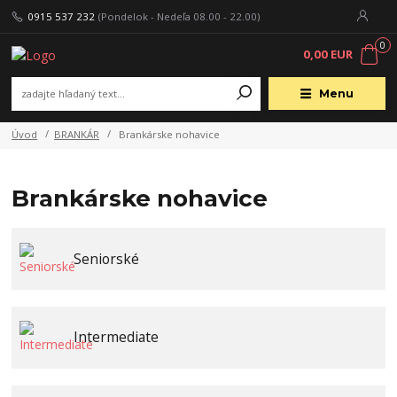
0915 537 232
(Pondelok - Nedeľa 08.00 - 22.00)
0
0,00 EUR
Menu
Úvod
BRANKÁR
Brankárske nohavice
Brankárske nohavice
Seniorské
Intermediate