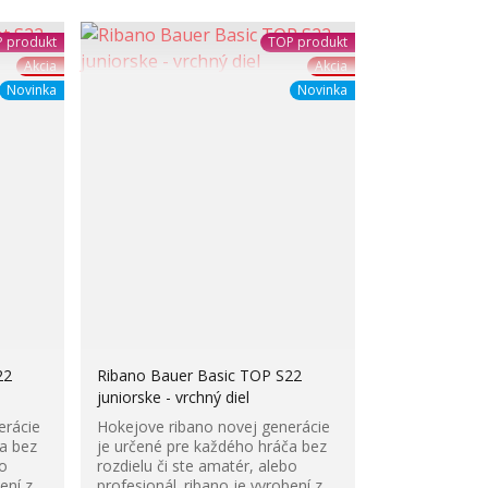
 produkt
TOP produkt
Akcia
Akcia
Novinka
Novinka
22
Ribano Bauer Basic TOP S22
juniorske - vrchný diel
erácie
Hokejove ribano novej generácie
a bez
je určené pre každého hráča bez
bo
rozdielu či ste amatér, alebo
ení z
profesionál. ribano je vyrobení z