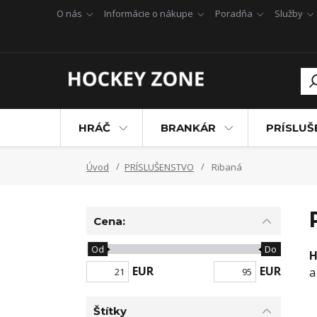
O nás
Informácie o nákupe
Poradňa
Služby
HRÁČ
BRANKÁR
PRÍSLU
Úvod
PRÍSLUŠENSTVO
Ribaná
Cena:
Od
Do
H
EUR
EUR
a
Štítky