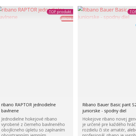
TOP produkt
TOP
Akcia
ribano RAPTOR jednodielne
Ribano Bauer Basic pant S
bavlnene
juniorske - spodny diel
Jednodielne hokejové ribano
Hokejove ribano novej gen
vyrobené z čierneho bavlneného
je určené pre každého hráč
obojlícneho úpletu so zapínaním
rozdielu či ste amatér, ale
obojstranným jemným
profesionál. ribano je vyrob