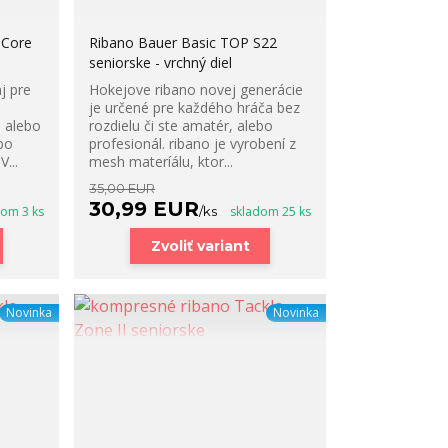
 Core
Ribano Bauer Basic TOP S22
seniorske - vrchný diel
j pre
Hokejove ribano novej generácie
je určené pre každého hráča bez
s alebo
rozdielu či ste amatér, alebo
bo
profesionál. ribano je vyrobení z
...
mesh materíálu, ktor...
35,00 EUR
30,99 EUR
dom 3 ks
/
ks
skladom 25 ks
Zvoliť variant
Novinka
Novinka