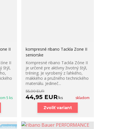
one II
kompresné ribano Tackla Zone II
seniorske
Zóne II
Kompresné ribano Tackla Zóne II
 štýl,
je určené pre aktívny životný štýl,
ého,
tréning. Je vyrobený z ľahkého,
ického
mäkkého a pružného technického
materiálu. Jedineč...
55,00 EUR
44,95 EUR
dom 5 ks
/
ks
skladom
Zvoliť variant
Novinka