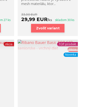
mesh materíálu, ktor...
33,00 EUR
29,99 EUR
om 27 ks
/
ks
skladom 30 ks
Zvoliť variant
Akcia
TOP produkt
Akcia
Novinka