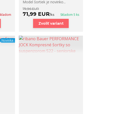
Model šortiek je novinko...
79,96 EUR
71,99 EUR
skladom
/
ks
Skladom 5 ks
Zvoliť variant
Novinka