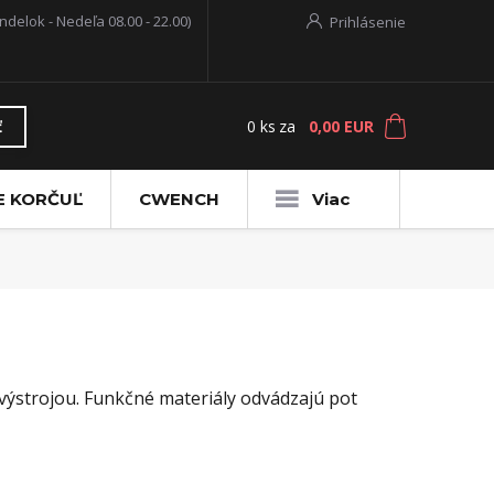
ndelok - Nedeľa 08.00 - 22.00)
Prihlásenie
0
ks
za
0,00 EUR
ť
E KORČUĽ
CWENCH
Viac
výstrojou. Funkčné materiály odvádzajú pot