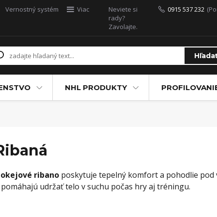
Vernostný systém
Viac
Neviete si
0915 537 232
(Po
rady?
Zavolajte.
Hľada
ŠENSTVO
NHL PRODUKTY
PROFILOVANI
Ribaná
okejové ribano
poskytuje tepelný komfort a pohodlie pod 
 pomáhajú udržať telo v suchu počas hry aj tréningu.