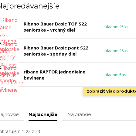
Najpredávanejšie
.
Ribano Bauer Basic TOP S22
skladom 25 ks
seniorske - vrchný diel
2.
Ribano Bauer Basic pant S22
skladom 26 ks
seniorske - spodny diel
3.
ribano RAPTOR jednodielne
skladom 5 ks
bavlnene
zobraziť viac produkt
ajnovšie
Najlacnejšie
Najdrahšie
obrazujem 1-23 z 23