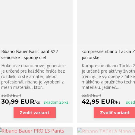
Ribano Bauer Basic pant S22
kompresné ribano Tackla Z
seniorske - spodny diel
juniorske
Hokejove ribano novej generácie
Kompresné ribano Tackla 
je určené pre každého hráča bez
je určené pre aktívny životný
rozdielu či ste amatér, alebo
tréning. Je vyrobený z ľahk
profesionál. ribano je vyrobení z
mäkkého a pružného techn
mesh materíálu, ktor...
materiálu. Jedineč...
35,00 EUR
55,00 EUR
30,99 EUR
42,95 EUR
/
ks
skladom 26 ks
/
ks
skla
Zvoliť variant
Zvoliť variant