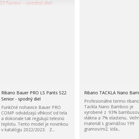
Ribano Bauer PRO LS Pants S22
Ribano TACKLA Nano Ba
Senior - spodný diel
Profesionálne termo riban
Tackla Nano Bamboo je
Funkčné nohavice Bauer PRO
vyrobené z 93% bambuso
COMP odvádzajú vlhkosť od tela
vlákna a 7% elastenu.. Veľm
a dokonale tak regulujú telesnú
materiál s gramážou 199
teplotu. Tento model je novinkou
gramov/m2. Vďa...
v katalógu 2022/2023. Z...