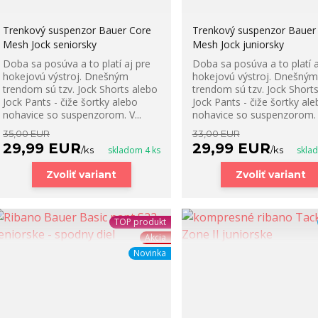
Trenkový suspenzor Bauer Core
Trenkový suspenzor Bauer
Mesh Jock seniorsky
Mesh Jock juniorsky
Doba sa posúva a to platí aj pre
Doba sa posúva a to platí a
hokejovú výstroj. Dnešným
hokejovú výstroj. Dnešným
trendom sú tzv. Jock Shorts alebo
trendom sú tzv. Jock Short
Jock Pants - čiže šortky alebo
Jock Pants - čiže šortky ale
nohavice so suspenzorom. V...
nohavice so suspenzorom. V
35,00 EUR
33,00 EUR
29,99 EUR
29,99 EUR
/
ks
skladom 4 ks
/
ks
skla
Zvoliť variant
Zvoliť variant
TOP produkt
Akcia
Novinka