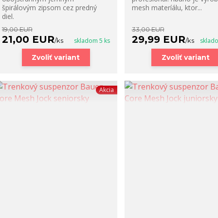
špirálovým zipsom cez predný
mesh materíálu, ktor...
diel.
19,00 EUR
33,00 EUR
21,00 EUR
29,99 EUR
/
ks
skladom 5 ks
/
ks
sklad
Zvoliť variant
Zvoliť variant
Akcia