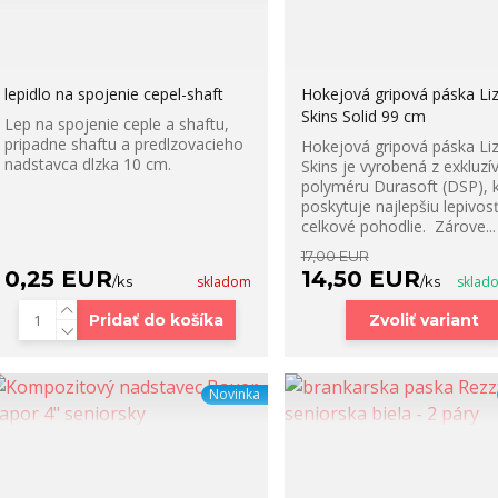
lepidlo na spojenie cepel-shaft
Hokejová gripová páska Li
Skins Solid 99 cm
Lep na spojenie ceple a shaftu,
pripadne shaftu a predlzovacieho
Hokejová gripová páska Li
nadstavca dlzka 10 cm.
Skins je vyrobená z exkluz
polyméru Durasoft (DSP), 
poskytuje najlepšiu lepivosť
celkové pohodlie. Zárove...
17,00 EUR
0,25 EUR
14,50 EUR
/
ks
skladom
/
ks
sklad
Pridať do košíka
Zvoliť variant
Novinka