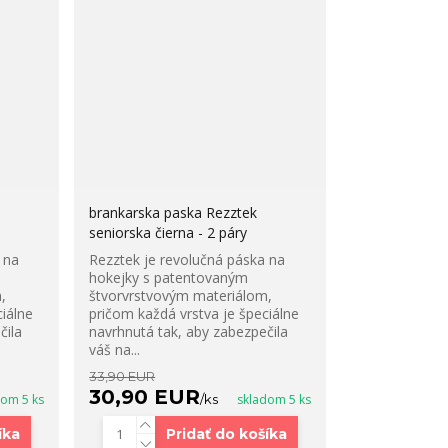
brankarska paska Rezztek
seniorska čierna - 2 páry
 na
Rezztek je revolučná páska na
hokejky s patentovaným
,
štvorvrstvovým materiálom,
iálne
pričom každá vrstva je špeciálne
čila
navrhnutá tak, aby zabezpečila
váš na...
33,90 EUR
30,90 EUR
dom 5 ks
/
ks
skladom 5 ks
íka
Pridať do košíka