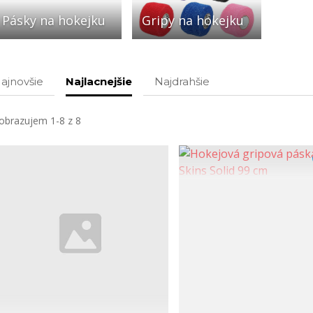
Pásky na hokejku
Gripy na hokejku
ajnovšie
Najlacnejšie
Najdrahšie
obrazujem 1-8 z 8