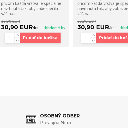
pričom každá vrstva je špeciálne
pričom každá vrstva je špec
navrhnutá tak, aby zabezpečila
navrhnutá tak, aby zabezpe
váš na...
váš na...
33,90 EUR
33,90 EUR
30,90 EUR
30,90 EUR
/
ks
skladom 5 ks
/
ks
skla
Pridať do košíka
Pridať do koš
OSOBNÝ ODBER
Predajňa Nitra