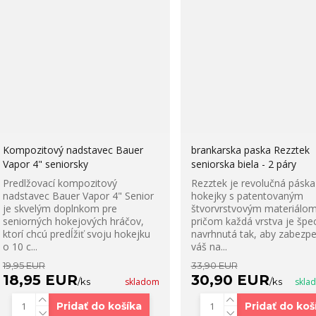
Kompozitový nadstavec Bauer
brankarska paska Rezztek
Vapor 4" seniorsky
seniorska biela - 2 páry
Predlžovací kompozitový
Rezztek je revolučná páska
nadstavec Bauer Vapor 4" Senior
hokejky s patentovaným
je skvelým doplnkom pre
štvorvrstvovým materiálom
seniorných hokejových hráčov,
pričom každá vrstva je špec
ktorí chcú predĺžiť svoju hokejku
navrhnutá tak, aby zabezpe
o 10 c...
váš na...
19,95 EUR
33,90 EUR
18,95 EUR
30,90 EUR
/
ks
skladom
/
ks
skla
Pridať do košíka
Pridať do koš