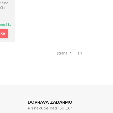
iálne
čila
dom 5 ks
íka
strana
z 1
DOPRAVA ZADARMO
Pri nákupe nad 150 Eur