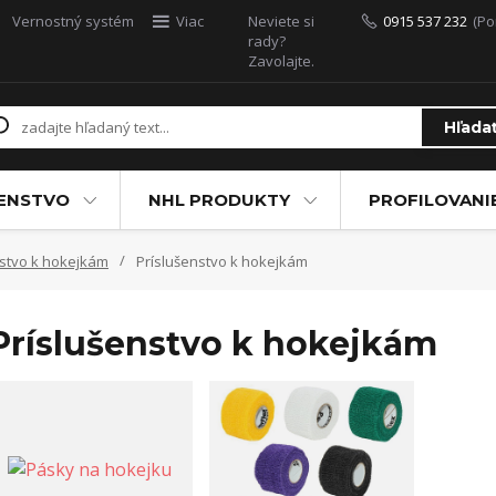
Vernostný systém
Viac
Neviete si
0915 537 232
(Po
rady?
Zavolajte.
Hľada
ŠENSTVO
NHL PRODUKTY
PROFILOVANI
nstvo k hokejkám
Príslušenstvo k hokejkám
Príslušenstvo k hokejkám