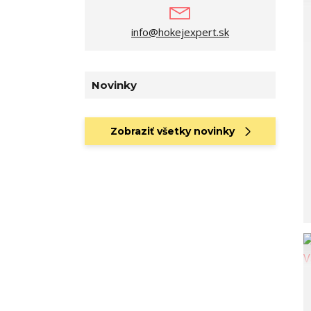
info@hokejexpert.sk
Novinky
Zobraziť všetky novinky