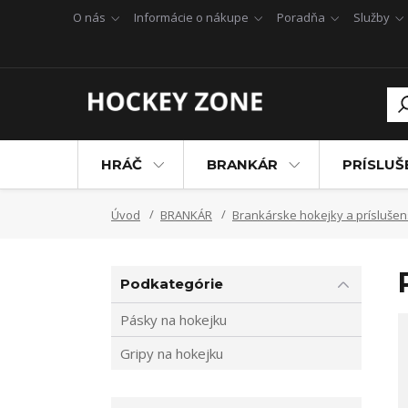
O nás
Informácie o nákupe
Poradňa
Služby
HRÁČ
BRANKÁR
PRÍSLU
Úvod
BRANKÁR
Brankárske hokejky a prísluše
Podkategórie
Pásky na hokejku
Gripy na hokejku