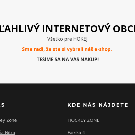
ĽAHLIVÝ INTERNETOVÝ OB
Všetko pre HOKEJ
Sme radi, že ste si vybrali náš e-
shop
.
TEŠÍME SA NA VÁŠ NÁKUP!
ÁS
KDE NÁS NÁJDETE
ey Zone
HOCKEY ZONE
a Nitra
Farská 4