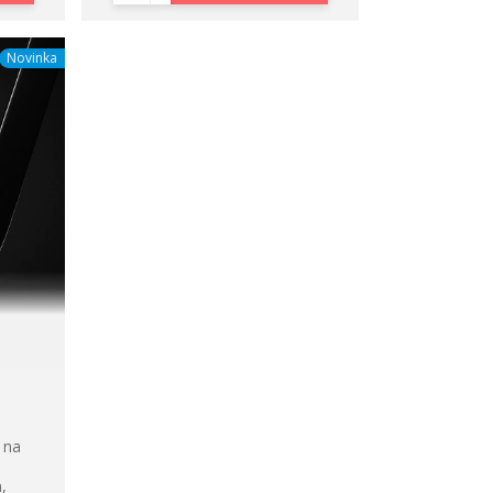
Novinka
 na
,