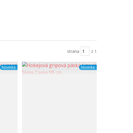
strana
z 1
Novinka
Novinka