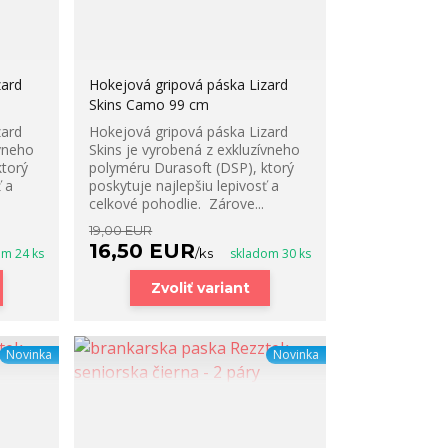
zard
Hokejová gripová páska Lizard
Skins Camo 99 cm
zard
Hokejová gripová páska Lizard
ívneho
Skins je vyrobená z exkluzívneho
ktorý
polyméru Durasoft (DSP), ktorý
 a
poskytuje najlepšiu lepivosť a
celkové pohodlie. Zárove...
19,00 EUR
16,50 EUR
om 24 ks
/
ks
skladom 30 ks
Zvoliť variant
Novinka
Novinka