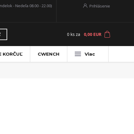
ndelok - Nedeľa 08.00 - 22.00)
Prihlásenie
0
ks
za
0,00 EUR
ť
E KORČUĽ
CWENCH
Viac