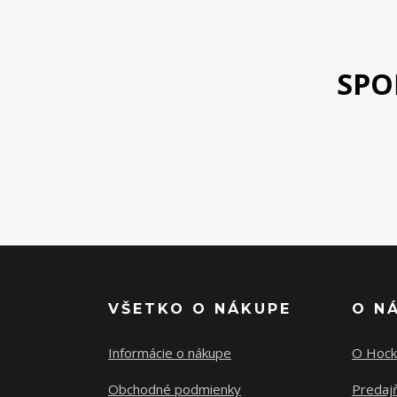
SPO
VŠETKO O NÁKUPE
O N
Informácie o nákupe
O Hock
Obchodné podmienky
Predajň