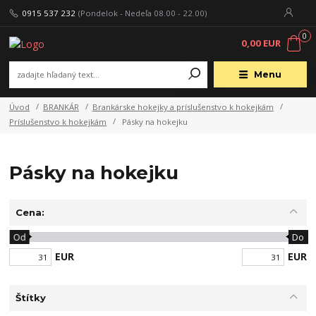
0915 537 232
(Pondelok - Nedeľa 08.00 - 22.00)
0
0,00 EUR
Menu
Úvod
BRANKÁR
Brankárske hokejky a príslušenstvo k hokejkám
Príslušenstvo k hokejkám
Pásky na hokejku
Pásky na hokejku
Cena:
Od
Do
EUR
EUR
Štítky