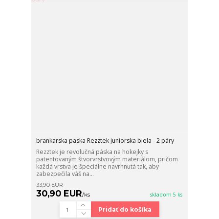
brankarska paska Rezztek juniorska biela - 2 páry
Rezztek je revolučná páska na hokejky s
patentovaným štvorvrstvovým materiálom, pričom
každá vrstva je špeciálne navrhnutá tak, aby
zabezpečila váš na...
33,90 EUR
30,90 EUR
/
ks
skladom 5 ks
Pridať do košíka