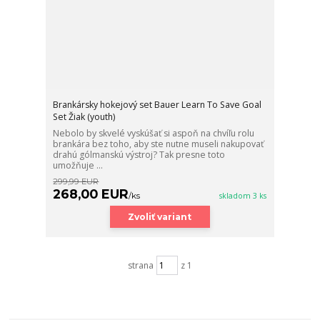
Brankársky hokejový set Bauer Learn To Save Goal
Set Žiak (youth)
Nebolo by skvelé vyskúšať si aspoň na chvíľu rolu
brankára bez toho, aby ste nutne museli nakupovať
drahú gólmanskú výstroj? Tak presne toto
umožňuje ...
299,99 EUR
268,00 EUR
/
ks
skladom 3 ks
Zvoliť variant
strana
z 1