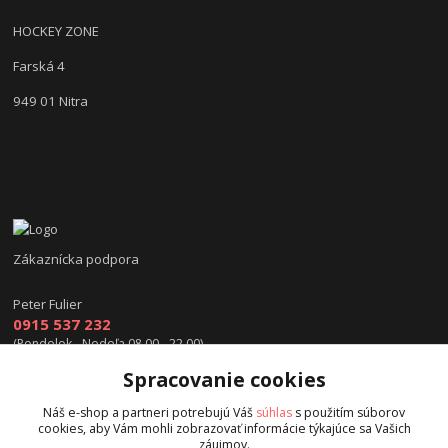
HOCKEY ZONE
Farská 4
949 01 Nitra
Zákaznícka podpora
Peter Fulier
0915 537 232
(Pondelok - Nedeľa 08.00 - 22.00)
Spracovanie cookies
info@hokejexpert.sk
Náš e-shop a partneri potrebujú Váš
súhlas
s použitím súborov
cookies, aby Vám mohli zobrazovať informácie týkajúce sa Vašich
záujmov.