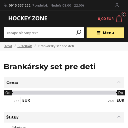
0915 537 232
(Pondelok - Nedeľa 08.00 - 22.00)
0
0,00 EUR
Menu
Úvod
BRANKÁR
Brankársky set pre deti
Brankársky set pre deti
Cena:
Od
Do
EUR
EUR
Štítky
Skladom