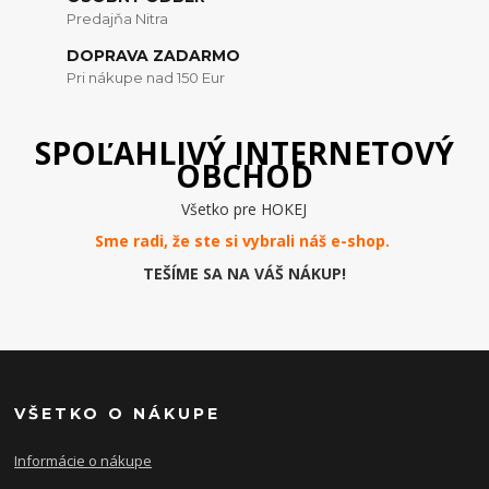
Predajňa Nitra
DOPRAVA ZADARMO
Pri nákupe nad 150 Eur
SPOĽAHLIVÝ INTERNETOVÝ
OBCHOD
Všetko pre HOKEJ
Sme radi, že ste si vybrali náš e-
shop
.
TEŠÍME SA NA VÁŠ NÁKUP!
VŠETKO O NÁKUPE
Informácie o nákupe