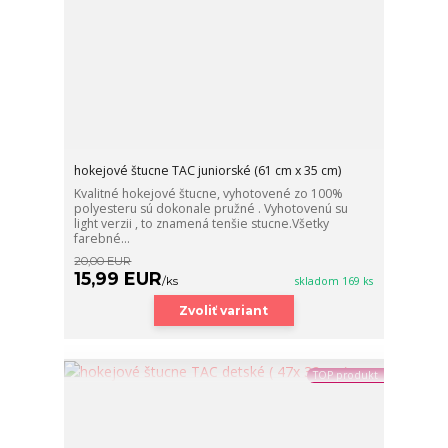
hokejové štucne TAC juniorské (61 cm x 35 cm)
Kvalitné hokejové štucne, vyhotovené zo 100%
polyesteru sú dokonale pružné . Vyhotovenú su
light verzii , to znamená tenšie stucne.Všetky
farebné...
20,00 EUR
15,99 EUR
/
ks
skladom 169 ks
Zvoliť variant
TOP produkt