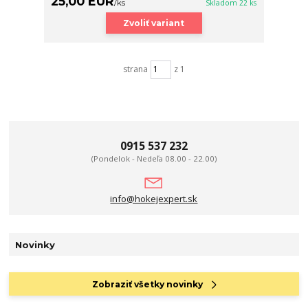
25,00 EUR
/
ks
Skladom 22 ks
Zvoliť variant
strana
z 1
0915 537 232
(Pondelok - Nedeľa 08.00 - 22.00)
info@hokejexpert.sk
Novinky
Zobraziť všetky novinky