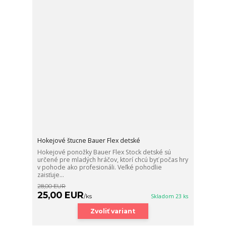
Hokejové štucne Bauer Flex detské
Hokejové ponožky Bauer Flex Stock detské sú
určené pre mladých hráčov, ktorí chcú byť počas hry
v pohode ako profesionáli. Veľké pohodlie
zaisťuje...
28,00 EUR
25,00 EUR
/
ks
Skladom 23 ks
Zvoliť variant