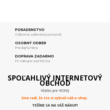
PORADENSTVO
Odborne zaškolený personál
OSOBNÝ ODBER
Predajňa Nitra
DOPRAVA ZADARMO
Pri nákupe nad 150 Eur
SPOĽAHLIVÝ INTERNETOVÝ
OBCHOD
Všetko pre HOKEJ
Sme radi, že ste si vybrali náš e-
shop
.
TEŠÍME SA NA VÁŠ NÁKUP!