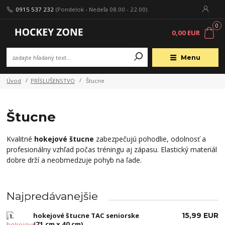
0915 537 232
(Pondelok - Nedeľa 08.00 - 22.00)
0
0,00 EUR
Menu
Úvod
PRÍSLUŠENSTVO
Štucne
Štucne
Kvalitné
hokejové štucne
zabezpečujú pohodlie, odolnosť a
profesionálny vzhľad počas tréningu aj zápasu. Elastický materiál
dobre drží a neobmedzuje pohyb na ľade.
Najpredávanejšie
hokejové štucne TAC seniorske
15,99 EUR
1.
(71 cm x 40 cm)