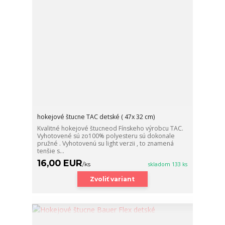
hokejové štucne TAC detské ( 47x 32 cm)
Kvalitné hokejové štucneod Fínskeho výrobcu TAC.
Vyhotovené sú zo100% polyesteru sú dokonale
pružné . Vyhotovenú su light verzii , to znamená
tenšie s...
16,00 EUR
/
ks
skladom 133 ks
Zvoliť variant