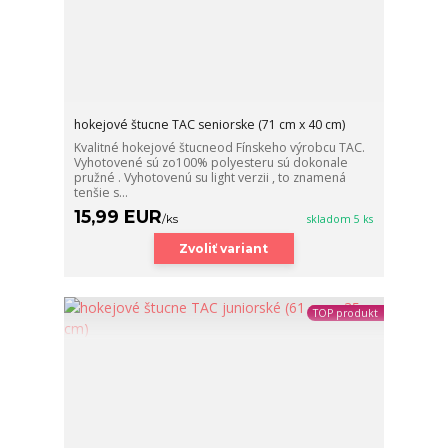
hokejové štucne TAC seniorske (71 cm x 40 cm)
Kvalitné hokejové štucneod Fínskeho výrobcu TAC.
Vyhotovené sú zo100% polyesteru sú dokonale
pružné . Vyhotovenú su light verzii , to znamená
tenšie s...
15,99 EUR
/
ks
skladom 5 ks
Zvoliť variant
TOP produkt