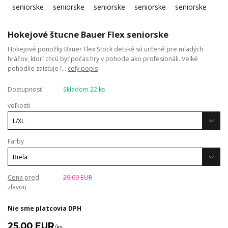
Hokejové štucne Bauer Flex seniorske
Hokejové ponožky Bauer Flex Stock detské sú určené pre mladých
hráčov, ktorí chcú byť počas hry v pohode ako profesionáli. Veľké
pohodlie zaisťuje ľ...
celý popis
Dostupnosť
Skladom 22 ks
veľkosti
Farby
Cena pred
29,00 EUR
zľavou
Nie sme platcovia DPH
25,00 EUR
/
ks