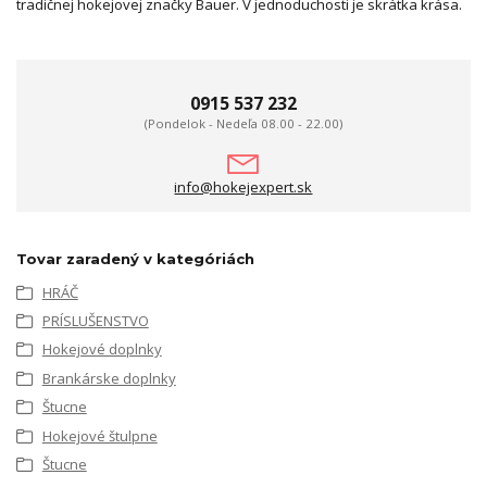
tradičnej hokejovej značky Bauer. V jednoduchosti je skrátka krása.
0915 537 232
(Pondelok - Nedeľa 08.00 - 22.00)
info@hokejexpert.sk
Tovar zaradený v kategóriách
HRÁČ
PRÍSLUŠENSTVO
Hokejové doplnky
Brankárske doplnky
Štucne
Hokejové štulpne
Štucne