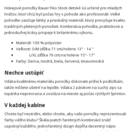
Hokejové ponožky Bauer Flex Stock detské sú určené pre mladých
hráčov, ktorí chcú byť počas hry v pohode ako profesionáli. Veľké
pohodlie zaisťuje ľahký a priedušný materiál, ktorý prevyšuje kvalitu
tradičných pletených ponožiek. Kombinácia pohodlia, praktickosti a
jednoduchej krásy prispeje k brilantnému výkonu.
Materiál: 100 % polyester
Veľkosti: S/M (dĺžka 71 cm) holene 13" - 14 "
L/XL (dĺžka 76 cm) na holene 15"- 17"
Farby: čierna, modrá, biela, červená, tmavomodrá
Nechce ustúpiť
Vďaka kvalitnému materiálu ponožky dokonale priľnú k podložkám,
takže môžete ušetriť na lepidle. Vďaka 2 pásikom na suchý zips sa
topánka neprevracia a zostáva na mieste aj počas rýchlych šprintov.
V každej kabíne
Chcete byť neutrálni, alebo chcete, aby vaše ponožky reprezentovali
farby vášho klubu? Škála piatich farebných kombinácií snáď
uspokojí každého. Jednofarebný dizajn dopĺňa decentný nápis