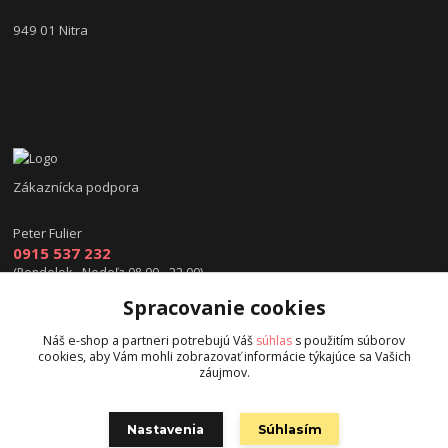
949 01 Nitra
Zákaznícka podpora
Peter Fulier
0915 537 232
(Pondelok - Nedeľa 08.00 - 22.00)
Spracovanie cookies
info@hokejexpert.sk
Náš e-shop a partneri potrebujú Váš
súhlas
s použitím súborov
cookies, aby Vám mohli zobrazovať informácie týkajúce sa Vašich
záujmov.
Nastavenia
Súhlasím