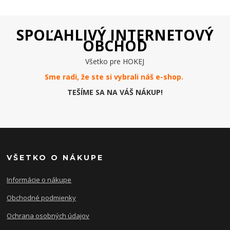
SPOĽAHLIVÝ INTERNETOVÝ
OBCHOD
Všetko pre HOKEJ
Sme radi, že ste si vybrali náš e-
shop
.
TEŠÍME SA NA VÁŠ NÁKUP!
VŠETKO O NÁKUPE
Informácie o nákupe
Obchodné podmienky
Ochrana osobných údajov