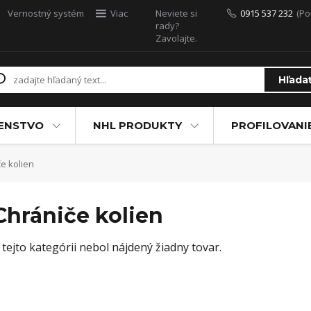
Vernostný systém
Viac
Neviete si
0915 537 232
(Po
rady?
Zavolajte.
Hľada
ŠENSTVO
NHL PRODUKTY
PROFILOVANI
e kolien
Chrániče kolien
 tejto kategórii nebol nájdený žiadny tovar.