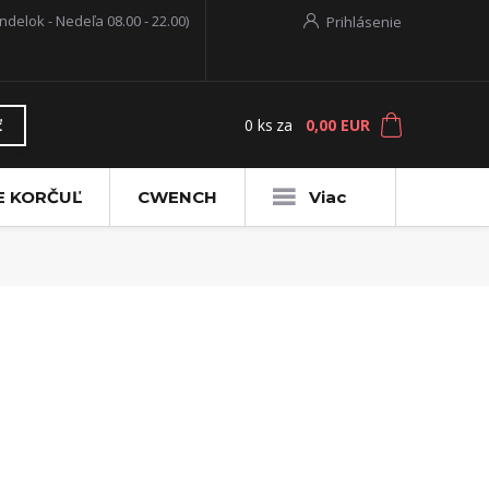
ndelok - Nedeľa 08.00 - 22.00)
Prihlásenie
0
ks
za
0,00 EUR
ť
E KORČUĽ
CWENCH
Viac