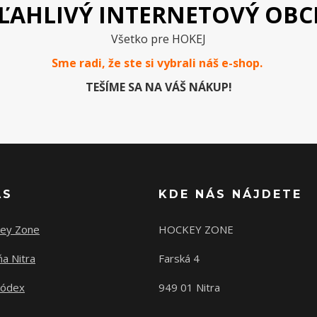
ĽAHLIVÝ INTERNETOVÝ OB
Všetko pre HOKEJ
Sme radi, že ste si vybrali náš e-
shop
.
TEŠÍME SA NA VÁŠ NÁKUP!
ÁS
KDE NÁS NÁJDETE
ey Zone
HOCKEY ZONE
a Nitra
Farská 4
kódex
949 01 Nitra