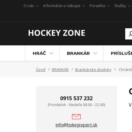
O nás
Informácie o nákupe
Poradňa
Služby
HRÁČ
BRANKÁR
PRÍSLU
Úvod
BRANKÁR
Brankárske doplnky
Chránič
0915 537 232
V
(Pondelok - Nedeľa 08.00 - 22.00)
info@hokejexpert.sk