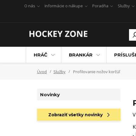
O nás
Informácie o nákupe
Poradňa
Služby
HRÁČ
BRANKÁR
PRÍSLU
Úvod
Služby
Profilovanie nožov korčúľ
Novinky
V
Zobraziť všetky novinky
K
,