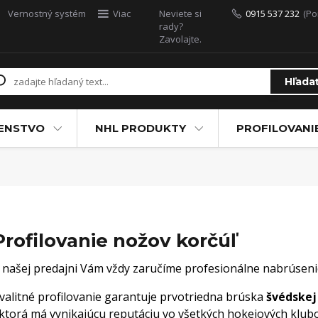
Vernostný systém
Viac
Neviete si
0915 537 232
(Po
rady?
Zavolajte.
Hľada
ŠENSTVO
NHL PRODUKTY
PROFILOVANI
Profilovanie nožov korčúľ
 našej predajni
Vám vždy zaručíme profesionálne nabrúsenie
valitné profilovanie garantuje prvotriedna brúska
švédskej
ktorá má vynikajúcu reputáciu vo všetkých hokejových klubo