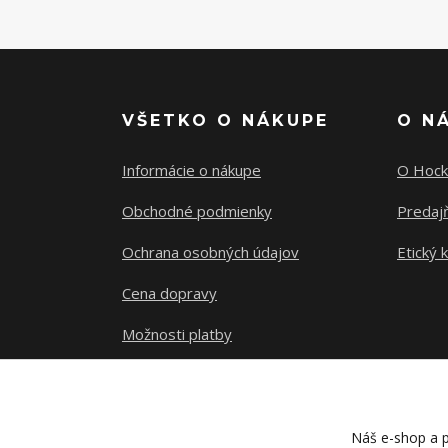
VŠETKO O NÁKUPE
O N
Informácie o nákupe
O Hock
Obchodné podmienky
Predajň
Ochrana osobných údajov
Etický 
Cena dopravy
Možnosti platby
Sledovanie zásielky
Náš e-shop a p