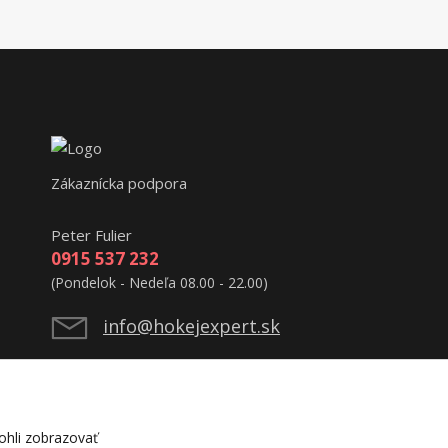
Zákaznícka podpora
Peter Fulier
0915 537 232
(Pondelok - Nedeľa 08.00 - 22.00)
info@hokejexpert.sk
hli zobrazovať