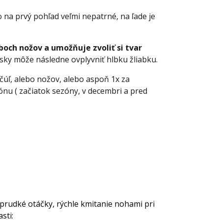
o na prvý pohľad veľmi nepatrné, na ľade je
boch nožov a umožňuje zvoliť si tvar
lísky môže následne ovplyvniť hlbku žliabku.
čúľ, alebo nožov, alebo aspoň 1x za
zónu ( začiatok sezóny, v decembri a pred
, prudké otáčky, rýchle kmitanie nohami pri
sti: