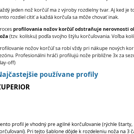
aždý jeden nož korčúľ ma z výroby rozdielny tvar. Aj ked je t
ento rozdiel cítiť a každá korčuľa sa môže chovať inak.
roces
profilovania nožov korčúľ odstraňuje nerovnosti o
oža
(tzv. kolísku) podľa svojho štýlu korčuľovania. Voľba ko
rofilovanie nožov korčúľ sa robí vždy pri nákupe nových kor
ezónu. Profesionálni hráči profilujú nože približne 3x za se
lay-off)
Najčastejšie používane profily
ZUPERIOR
ento profil je vhodný pre agilné korčuľovanie (rýchle štarty
orčuľovaní). Pri tejto šablone dôjde k rozdeleniu noža na 3 ča