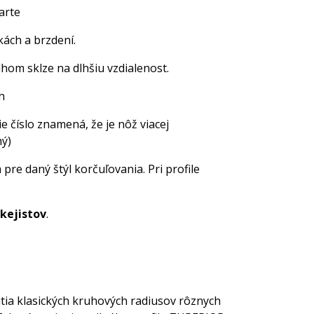
arte
kách a brzdení.
dlhom sklze na dlhšiu vzdialenost.
h
ie číslo znamená, že je nôž viacej
hý)
 pre daný štýl korčuľovania. Pri profile
okejistov
.
itia klasických kruhových radiusov rôznych