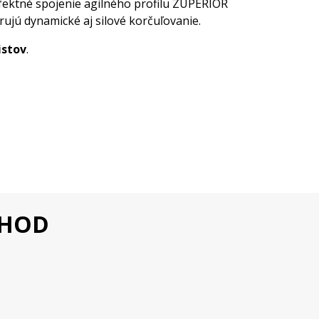
rfektné spojenie agilného profilu ZUPERIOR
ujú dynamické aj silové korčuľovanie.
istov
.
CHOD