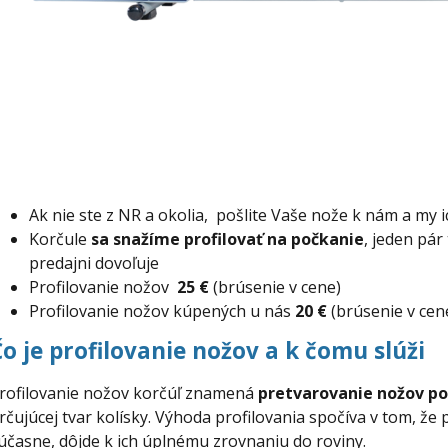
Ak nie ste z NR a okolia, pošlite Vaše nože k nám a my
Korčule
sa snažíme profilovať na počkanie
, jeden pár
predajni dovoľuje
Profilovanie nožov
25 €
(brúsenie v cene)
Profilovanie nožov kúpených u nás
20 €
(brúsenie v cen
Čo je profilovanie nožov a k čomu slúži
rofilovanie nožov korčúľ znamená
pretvarovanie nožov po
rčujúcej tvar kolísky. Výhoda profilovania spočíva v tom, že
účasne, dôjde k ich úplnému zrovnaniu do roviny.