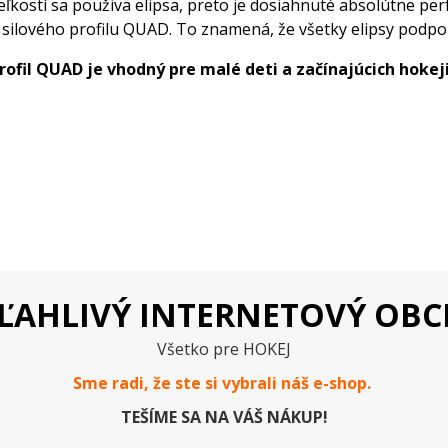
eľkostí sa použiva elipsa, preto je dosiahnuté absolútne pe
 silového profilu QUAD. To znamená, že všetky elipsy podpor
rofil QUAD je vhodný pre malé deti a začínajúcich hokej
ĽAHLIVÝ INTERNETOVÝ OB
Všetko pre HOKEJ
Sme radi, že ste si vybrali náš e-
shop
.
TEŠÍME SA NA VÁŠ NÁKUP!