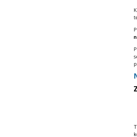
K
t
P
n
P
s
p
T
k