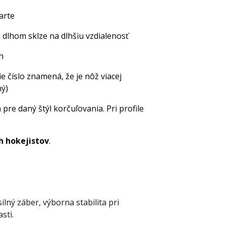
arte
ri dlhom sklze na dlhšiu vzdialenosť
h
ie číslo znamená, že je nôž viacej
hý)
 pre daný štýl korčuľovania. Pri profile
ch hokejistov
.
silný záber, výborna stabilita pri
sti.