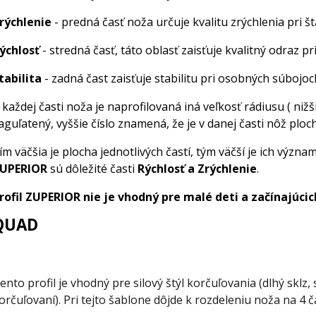
rýchlenie
- predná časť noža určuje kvalitu zrýchlenia pri št
ýchlosť
- stredná časť, táto oblasť zaisťuje kvalitný odraz p
tabilita
- zadná čast zaisťuje stabilitu pri osobných súbojoc
 každej časti noža je naprofilovaná iná veľkosť rádiusu ( nižš
aguľatený, vyššie číslo znamená, že je v danej časti nôž ploc
ím väčšia je plocha jednotlivých častí, tým väčší je ich význam
UPERIOR
sú dôležité časti
Rýchlosť a Zrýchlenie
.
rofil ZUPERIOR nie je vhodný pre malé deti a začínajúci
QUAD
ento profil je vhodný pre silový štýl korčuľovania (dlhý sklz, 
orčuľovaní). Pri tejto šablone dôjde k rozdeleniu noža na 4 ča