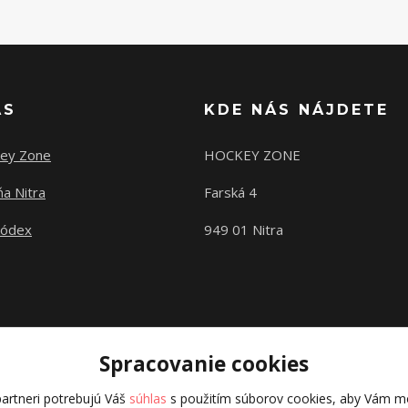
ÁS
KDE NÁS NÁJDETE
ey Zone
HOCKEY ZONE
a Nitra
Farská 4
kódex
949 01 Nitra
Spracovanie cookies
artneri potrebujú Váš
súhlas
s použitím súborov cookies, aby Vám mo