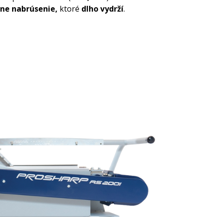
zne
nabrúsenie,
ktoré
dlho vydrží
.