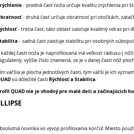
rýchlenie
- predná časť noža určuje kvalitu zrýchlenia pri št
bratnosť
- druhá časť určuje obratnosť pri otočkách, zatač
ýchlosť
- tretia časť, táto oblasť zaisťuje kvalitný odraz pri 
tabilita
- zadná čast zaisťuje stabilitu pri osobných súbojoc
 každej časti noža je naprofilovaná iná veľkosť rádiusu ( nižš
aguľatený, vyššie číslo znamená, ze je v danej časti nôž ploc
ím väčšia je plocha jednotlivých častí, tým väčši je ich význam
QUAD
sú dôležité časti
Rýchlosť a Stabilita
.
rofil QUAD nie je vhodný pre malé deti a začínajúcich h
ELLIPSE
bsolutná novinka vo vývoji profilovania korčúľ. Miesto použ