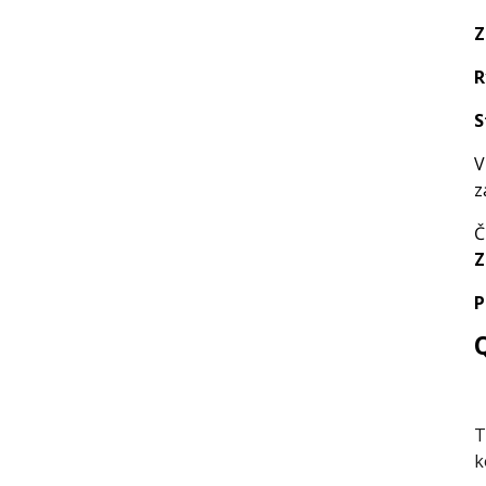
Z
R
S
V
z
Č
Z
P
T
k