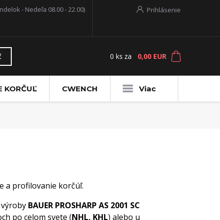
ndelok - Nedeľa 08.00 - 22.00)
Prihlásenie
0
ks
za
0,00 EUR
ť
E KORČUĽ
CWENCH
Viac
 a profilovanie korčúľ.
výroby
BAUER PROSHARP AS 2001 SC
ch po celom svete (
NHL, KHL
) alebo u