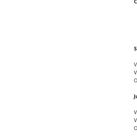
S
V
V
O
J
V
V
O