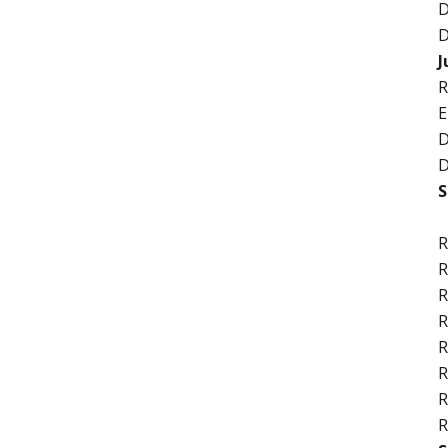
D
D
J
R
D
D
S
R
R
R
R
R
R
R
R