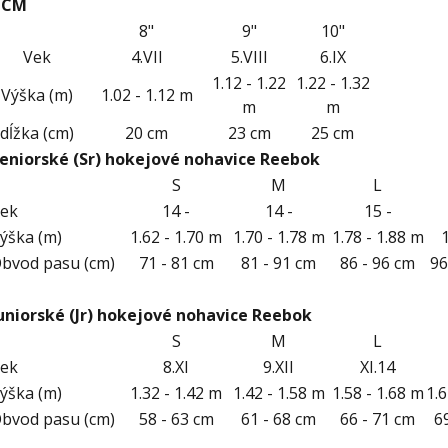
CCM
8"
9"
10"
Vek
4.VII
5.VIII
6.IX
1.12 - 1.22
1.22 - 1.32
Výška (m)
1.02 - 1.12 m
m
m
dĺžka (cm)
20 cm
23 cm
25 cm
eniorské (Sr) hokejové nohavice Reebok
S
M
L
ek
14 -
14 -
15 -
ýška (m)
1.62 - 1.70 m
1.70 - 1.78 m
1.78 - 1.88 m
bvod pasu (cm)
71 - 81 cm
81 - 91 cm
86 - 96 cm
96
uniorské (Jr) hokejové nohavice Reebok
S
M
L
ek
8.XI
9.XII
XI.14
ýška (m)
1.32 - 1.42 m
1.42 - 1.58 m
1.58 - 1.68 m
1.6
bvod pasu (cm)
58 - 63 cm
61 - 68 cm
66 - 71 cm
6