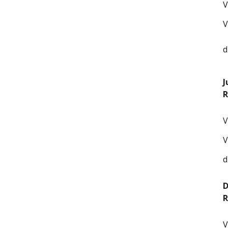
V
V
d
J
R
V
V
d
D
R
V