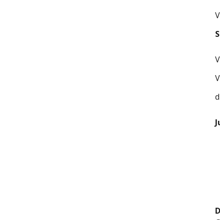
V
S
V
V
d
J
D