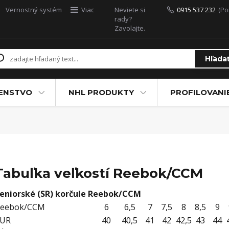
Vernostný systém
Viac
Neviete si
0915 537 232
(Po
rady?
Zavolajte.
Hľada
ŠENSTVO
NHL PRODUKTY
PROFILOVANI
Tabuľka veľkostí Reebok/CCM
eniorské (SR) korčule Reebok/CCM
eebok/CCM
6
6,5
7
7,5
8
8,5
9
EUR
40
40,5
41
42
42,5
43
44