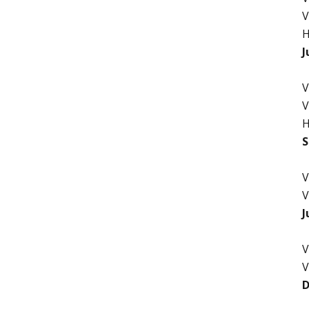
V
H
J
V
V
H
S
V
V
J
V
V
D