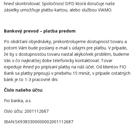
hneď skontrolovať. Spoločnosť DPD ktorá doručuje naše
zásielky umožňuje platbu kartou, alebo službou VIAMO.
Bankový prevod – platba predom
Po obdržaní objednávky, prekontrolujeme dostupnosť tovaru a
potom Vám bude poslaný e-mail s údajmi pre platbu. V prípade,
že by s dostupnosťou tovaru nastal akýkoľvek problém, budeme
Vás v čo najkratšej dobe telefonicky kontaktovať. Tovar
expeduje ihneď po pripísaní platby na náš účet. Od klientov FIO
Bank sa platby pripisujú v priebehu 15 minút, v prípade ostatných
bánk je to 1-3 pracovné dni.
Číslo našeho účtu:
Fio banka, a.s.
číslo účtu: 2001112687
IBAN:SK9383300000002001112687