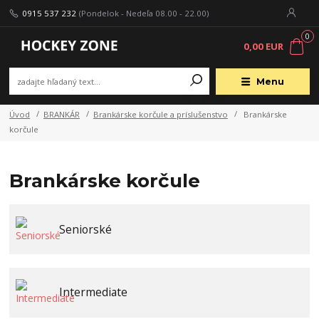
0915 537 232
(Pondelok - Nedeľa 08.00 - 22.00)
0
0,00 EUR
Menu
Úvod
BRANKÁR
Brankárske korčule a príslušenstvo
Brankárske
korčule
Brankárske korčule
Seniorské
Intermediate