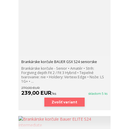
Brankárske korčule BAUER GSX S24 seniorske
Brankárske korčule - Senior • Amatér • Strih:
Forgiving depth Fit 2 / Fit 3 Hybrid • Tepelné
tvarovanie: nie • Holdery: Vertexx Edge • Nože: LS
1G+ • ...
270,00 EUR
239,00 EUR
/
ks
skladom 5 ks
Zvoliť variant