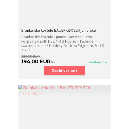
Brankárske korčule BAUER GSX S24 juniorske
Brankárske korčule - junior • Amatér • Strih:
Forgiving depth Fit 2 / Fit 3 Hybrid • Tepelné
tvarovanie: nie • Holdery: Vertexx Edge • Nože: LS
1G+ • ...
220,00 EUR
194,00 EUR
/
ks
skladom 5 ks
Zvoliť variant