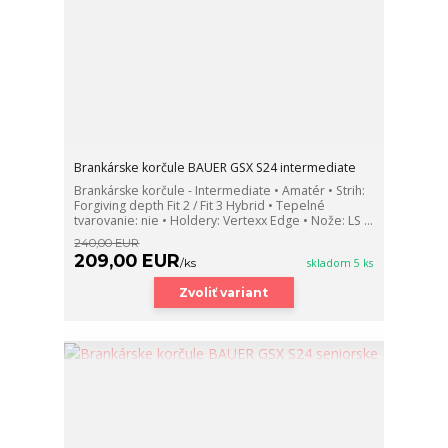
Brankárske korčule BAUER GSX S24 intermediate
Brankárske korčule - Intermediate • Amatér • Strih:
Forgiving depth Fit 2 / Fit 3 Hybrid • Tepelné
tvarovanie: nie • Holdery: Vertexx Edge • Nože: LS ...
240,00 EUR
209,00 EUR
/
ks
skladom 5 ks
Zvoliť variant