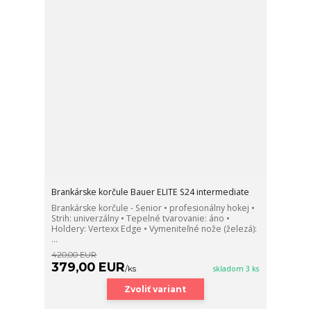
Brankárske korčule Bauer ELITE S24 intermediate
Brankárske korčule - Senior • profesionálny hokej •
Strih: univerzálny • Tepelné tvarovanie: áno •
Holdery: Vertexx Edge • Vymeniteľné nože (železá):
...
420,00 EUR
379,00 EUR
/
ks
skladom 3 ks
Zvoliť variant