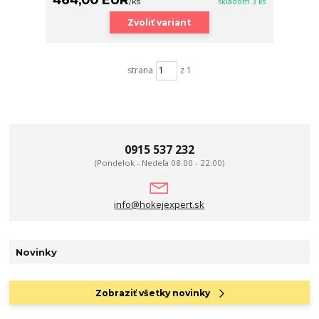
/
ks
skladom 3 ks
Zvoliť variant
strana
z 1
0915 537 232
(Pondelok - Nedeľa 08.00 - 22.00)
info@hokejexpert.sk
Novinky
Zobraziť všetky novinky