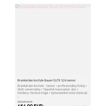
Brankárske korčule Bauer ELITE S24 senior
Brankárske korčule - Senior • profesionálny hokej •
Strih: univerzálny • Tepelné tvarovanie: áno •
Holdery: Vertexx Edge • Vymeniteľné nože (železá):
...
520,00 EUR
464,00 EUR