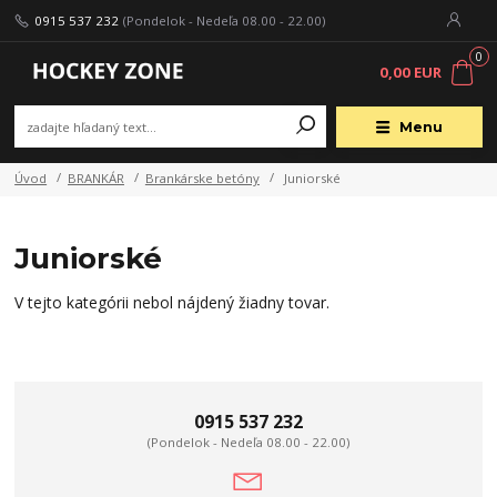
0915 537 232
(Pondelok - Nedeľa 08.00 - 22.00)
0
0,00 EUR
Menu
Úvod
BRANKÁR
Brankárske betóny
Juniorské
Juniorské
V tejto kategórii nebol nájdený žiadny tovar.
0915 537 232
(Pondelok - Nedeľa 08.00 - 22.00)