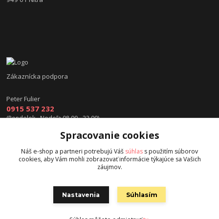
Zákaznícka podpora
Peter Fulier
0915 537 232
(Pondelok - Nedeľa 08.00 - 22.00)
Spracovanie cookies
info@hokejexpert.sk
Náš e-shop a partneri potrebujú Váš
súhlas
s použitím súborov
cookies, aby Vám mohli zobrazovať informácie týkajúce sa Vašich
záujmov.
Nastavenia
Súhlasím
Copyright © 2015 hokejexpert.sk