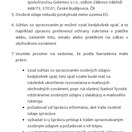
spoločnosťou Golemos s.r.o., sídlom Zátkovo nábřeží
448/73, 370 01, České Budějovice, ČR
Osobné údaje nebudú poskytnuté mimo územia EÚ.
Súhlas so spracovaním je možné vziať kedykoľvek späť, a to
napríklad úpravou preferencií ochrany súkromia v pätičke
webu, zaslaním listu, emailu alebo preklikom na odkaz v
obchodnom oznámení.
Vezmite prosíme na vedomie, že podľa Nariadenia máte
právo:
vziať súhlas so spracovaním osobných údajov
kedykoľvek späť, toto späť vzatie bude mať za
následok ukončenie rozosielania e-mailových
obchodných oznámení, popr. na vlastnú žiadosť fyzické
odstránenie osobných údajov z databázy e-mailového
nástroja
požadovať od Správcu informáciu, aké Vaše osobné
údaje spracúva
vyžiadať si u Správcu prístup k Vašim spracovávaným
osobným údajom a požadovať o ich kópiu