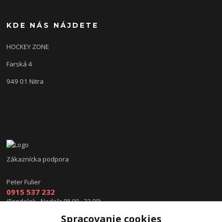
KDE NÁS NÁJDETE
HOCKEY ZONE
Farská 4
949 01 Nitra
Zákaznícka podpora
Peter Fulier
0915 537 232
(Pondelok - Nedeľa 08.00 - 22.00)
Spracovanie cookies
info@hokejexpert.sk