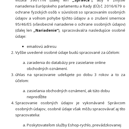
vložka 39017/N (ďalej len
„Správca“
), aby v zmysle
nariadenia Európskeho parlamentu a Rady (EÚ) č. 2016/679 o
ochrane fyzických osôb v súvislosti so spracovaním osobných
údajov a voľnom pohybe týchto údajov a o zrušení smernice
95/46/ES (všeobecné nariadenie o ochrane osobných údajov)
(ďalej len
„Nariadenie“
), spracovával/a nasledujúce osobné
údaje:
emailovú adresu
Vyššie uvedené osobné údaje budú spracované za účelom:
zaradenia do databázy pre zasielanie online
obchodných oznámení.
úhlas na spracovanie udeľujete po dobu 3 rokov a to za
účelom:
zasielania obchodných oznámení, ak túto dobu
nepredĺžite
Spracovanie osobných údajov je vykonávané Správcom
osobných údajov, osobné údaje však môžu spracovávať aj títo
spracovatelia:
Poskytovateľom služby Eshop-rychlo, prevádzkovanej