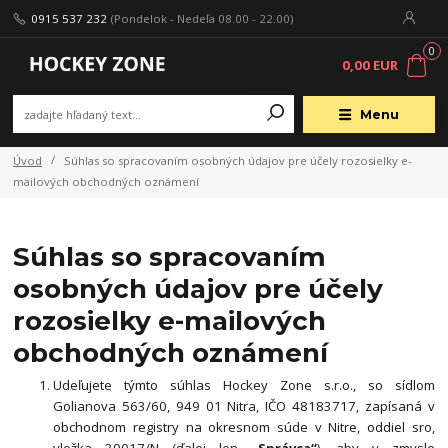
0915 537 232
(Pondelok - Nedeľa 08.00 - 22.00)
0
0,00 EUR
Menu
Úvod
Súhlas so spracovaním osobných údajov pre účely rozosielky e-
mailových obchodných oznámení
Súhlas so spracovaním
osobných údajov pre účely
rozosielky e-mailových
obchodných oznámení
Udeľujete týmto súhlas Hockey Zone s.r.o., so sídlom
Golianova 563/60, 949 01 Nitra, IČO 48183717, zapísaná v
obchodnom registry na okresnom súde v Nitre, oddiel sro,