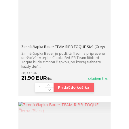
Zimná čiapka Bauer TEAM RIBB TOQUE Sivá (Grey)
Zimná čiapka Bauer je podšitá flísom a pripravená
udržať vás v teple. Čiapka BAUER Team Ribbed
Toque bude zimnou čiapkou, po ktorej siahnete
každý deň...
28,00 EUR
21,90 EUR
/
ks
skladom 3 ks
Pridať do košíka