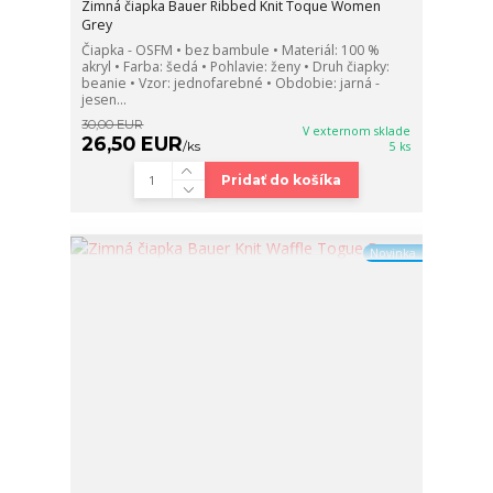
Zimná čiapka Bauer Ribbed Knit Toque Women
Grey
Čiapka - OSFM • bez bambule • Materiál: 100 %
akryl • Farba: šedá • Pohlavie: ženy • Druh čiapky:
beanie • Vzor: jednofarebné • Obdobie: jarná -
jesen...
30,00 EUR
V externom sklade
26,50 EUR
/
ks
5 ks
Pridať do košíka
Novinka