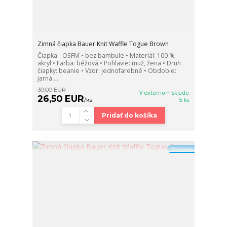
Zimná čiapka Bauer Knit Waffle Togue Brown
Čiapka - OSFM • bez bambule • Materiál: 100 %
akryl • Farba: béžová • Pohlavie: muž, žena • Druh
čiapky: beanie • Vzor: jednofarebné • Obdobie:
jarná ...
30,00 EUR
V externom sklade
26,50 EUR
/
ks
5 ks
Pridať do košíka
Novinka