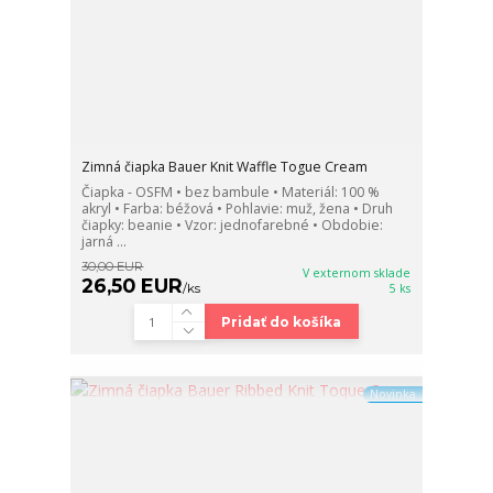
Zimná čiapka Bauer Knit Waffle Togue Cream
Čiapka - OSFM • bez bambule • Materiál: 100 %
akryl • Farba: béžová • Pohlavie: muž, žena • Druh
čiapky: beanie • Vzor: jednofarebné • Obdobie:
jarná ...
30,00 EUR
V externom sklade
26,50 EUR
/
ks
5 ks
Pridať do košíka
Novinka