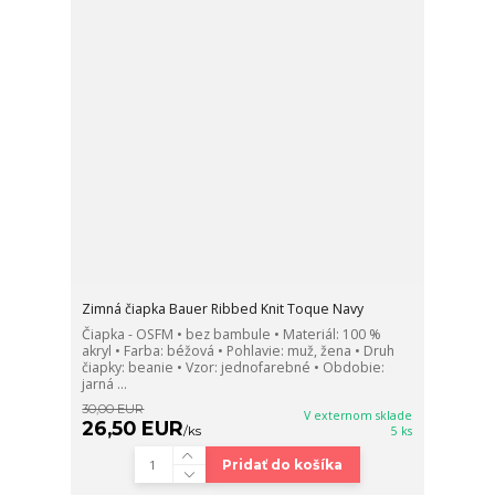
Zimná čiapka Bauer Ribbed Knit Toque Navy
Čiapka - OSFM • bez bambule • Materiál: 100 %
akryl • Farba: béžová • Pohlavie: muž, žena • Druh
čiapky: beanie • Vzor: jednofarebné • Obdobie:
jarná ...
30,00 EUR
V externom sklade
26,50 EUR
/
ks
5 ks
Pridať do košíka