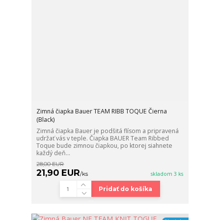
Zimná čiapka Bauer TEAM RIBB TOQUE Čierna
(Black)
Zimná čiapka Bauer je podšitá flísom a pripravená
udržať vás v teple. Čiapka BAUER Team Ribbed
Toque bude zimnou čiapkou, po ktorej siahnete
každý deň...
28,00 EUR
21,90 EUR
/
ks
skladom 3 ks
Pridať do košíka