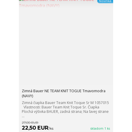
Novinka
Zimná Bauer NE TEAM KNIT TOGUE Tmavomodra
(NAVY)
Zimná čiapka Bauer Team Knit Toque Sr M 1057015
Vlastnosti: Bauer Team Knit Toque Sr. Čiapka
Plochá výšivka BAUER, zadná strana; Na ľavej strane
...
27,00 EUR
22,50 EUR
/
ks
skladom 1 ks