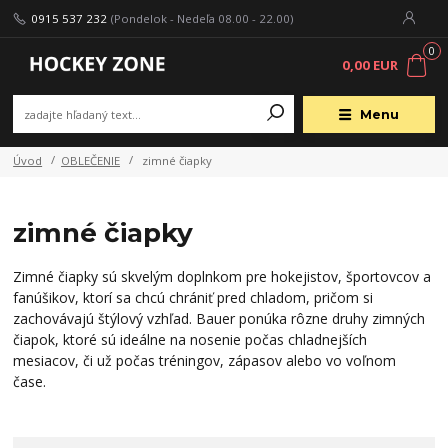
0915 537 232
(Pondelok - Nedeľa 08.00 - 22.00)
0
0,00 EUR
Menu
Úvod
OBLEČENIE
zimné čiapky
zimné čiapky
Zimné čiapky sú skvelým doplnkom pre hokejistov, športovcov a
fanúšikov, ktorí sa chcú chrániť pred chladom, pričom si
zachovávajú štýlový vzhľad. Bauer ponúka rôzne druhy zimných
čiapok, ktoré sú ideálne na nosenie počas chladnejších
mesiacov, či už počas tréningov, zápasov alebo vo voľnom
čase.