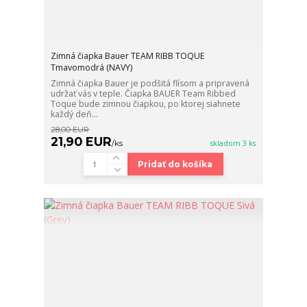
Zimná čiapka Bauer TEAM RIBB TOQUE
Tmavomodrá (NAVY)
Zimná čiapka Bauer je podšitá flísom a pripravená
udržať vás v teple. Čiapka BAUER Team Ribbed
Toque bude zimnou čiapkou, po ktorej siahnete
každý deň...
28,00 EUR
21,90 EUR
/
ks
skladom 3 ks
Pridať do košíka