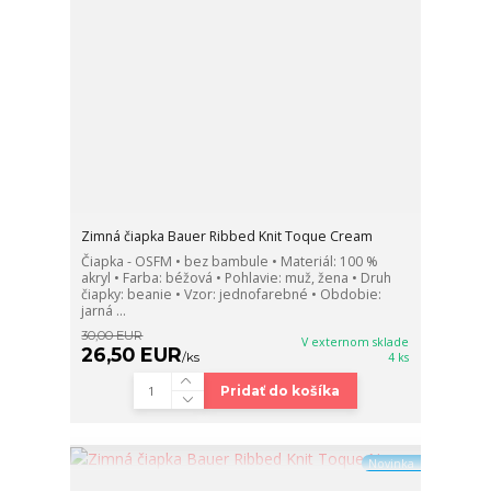
Zimná čiapka Bauer Ribbed Knit Toque Cream
Čiapka - OSFM • bez bambule • Materiál: 100 %
akryl • Farba: béžová • Pohlavie: muž, žena • Druh
čiapky: beanie • Vzor: jednofarebné • Obdobie:
jarná ...
30,00 EUR
V externom sklade
26,50 EUR
/
ks
4 ks
Pridať do košíka
Novinka