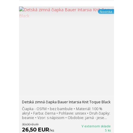
Novinka
Detská zimná čiapka Bauer Intarsia Knit Toque Black
Čiapka - OSFM • bez bambule • Materiál: 100 %
akryl • Farba: čierna • Pohlavie: unisex • Druh čiapky:
beanie • Vzor: s nápisom • Obdobie: jarná - jese...
30,00 EUR
V externom sklade
26,50 EUR
/
ks
5 ks