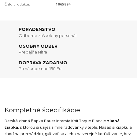
Číslo produktu:
1065894
PORADENSTVO
Odborne zaškolený personál
OSOBNÝ ODBER
Predajňa Nitra
DOPRAVA ZADARMO
Pri nákupe nad 150 Eur
Kompletné špecifikácie
Detská zimná čiapka Bauer Intarsia Knit Toque Black je
zimná
čiapka
, s ktorou si užiješ zimné radovánky v teple. Nasaď si čiapku a
choď na prechádzku, guľovať sa alebo na verejné korčuľovanie, bez