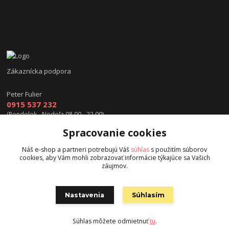
Zákaznícka podpora
Peter Fulier
0915 537 232
(Pondelok - Nedeľa 08.00 - 22.00)
Spracovanie cookies
info@hokejexpert.sk
Náš e-shop a partneri potrebujú Váš
súhlas
s použitím súborov
cookies, aby Vám mohli zobrazovať informácie týkajúce sa Vašich
záujmov.
Nastavenia
Súhlasím
Copyright © 2015 hokejexpert.sk
Súhlas môžete odmietnuť
tu
.
Vytvorené na
Eshop-rychlo.sk