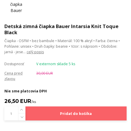
Detská zimná čiapka Bauer Intarsia Knit Toque
Black
Čiapka - OSFM • bez bambule • Materiál: 100 % akryl • Farba: čierna •
Pohlavie: unisex • Druh čiapky: beanie • Vzor: s nápisom • Obdobie:
jarná - jese...
celý popis
Dostupnosť
V externom sklade 5 ks
Cena pred
30,00 EUR
zľavou
Nie sme platcovia DPH
26,50 EUR
/
ks
Pridať do košíka