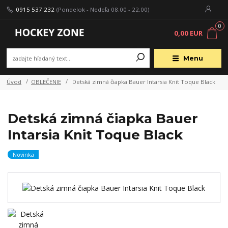
0915 537 232
(Pondelok - Nedeľa 08.00 - 22.00)
0
0,00 EUR
Menu
Úvod
OBLEČENIE
Detská zimná čiapka Bauer Intarsia Knit Toque Black
Detská zimná čiapka Bauer
Intarsia Knit Toque Black
Novinka