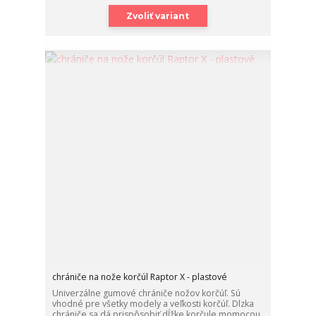
Zvoliť variant
chrániče na nože korčúl Raptor X - plastové
Univerzálne gumové chrániče nožov korčúľ. Sú
vhodné pre všetky modely a veľkosti korčúľ. Dlzka
chrániče sa dá prispôsobiť dĺžke korčule momocou