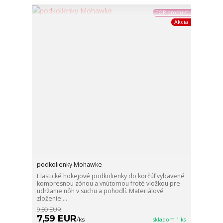
TOP produkt
Akcia
podkolienky Mohawke
Elastické hokejové podkolienky do korčúľ vybavené
kompresnou zónou a vnútornou froté vložkou pre
udržanie nôh v suchu a pohodlí. Materiálové
zloženie:...
9,50 EUR
7,59 EUR
/
ks
skladom 1 ks