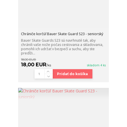
Chrániče korčúľ Bauer Skate Guard S23 - seniorský
Bauer Skate Guards S23 sú navrhnuté tak, aby
chránili vaše nože počas cestovania a skladovania,
pomohli ich udržať v bezpečí a suchu, aby ste
predĺži...
18,00 EUR
18,00 EUR
/
ks
skladom 4 ks
Pridať do košíka