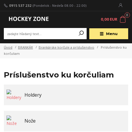
0915 537 232
(Pondelok - Nedeľa 08.00 - 22.00)
0
0,00 EUR
Menu
Úvod
BRANKÁR
Brankárske korčule a príslušenstvo
Príslušenstvo ku
korčuliam
Príslušenstvo ku korčuliam
Holdery
Nože