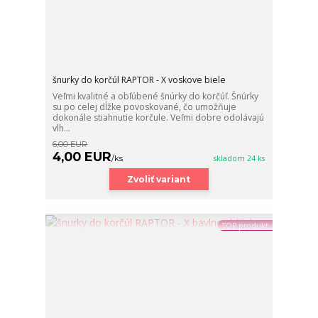
šnurky do korčúl RAPTOR - X voskove biele
Veľmi kvalitné a obľúbené šnúrky do korčúľ. Šnúrky
su po celej dĺžke povoskované, čo umožňuje
dokonále stiahnutie korčule. Veľmi dobre odolávajú
vlh...
6,00 EUR
4,00 EUR
/
ks
skladom 24 ks
Zvoliť variant
TOP produkt