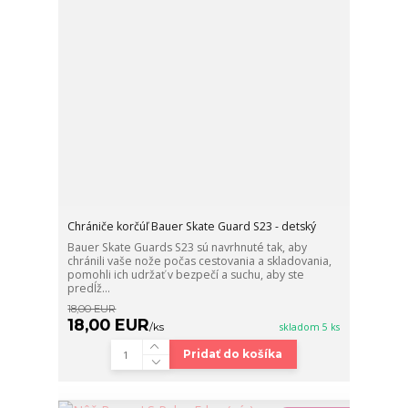
Chrániče korčúľ Bauer Skate Guard S23 - detský
Bauer Skate Guards S23 sú navrhnuté tak, aby
chránili vaše nože počas cestovania a skladovania,
pomohli ich udržať v bezpečí a suchu, aby ste
predĺž...
18,00 EUR
18,00 EUR
/
ks
skladom 5 ks
Pridať do košíka