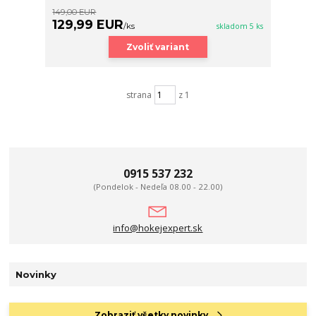
149,00 EUR
129,99 EUR
/
ks
skladom 5 ks
Zvoliť variant
strana
z 1
0915 537 232
(Pondelok - Nedeľa 08.00 - 22.00)
info@hokejexpert.sk
Novinky
Zobraziť všetky novinky