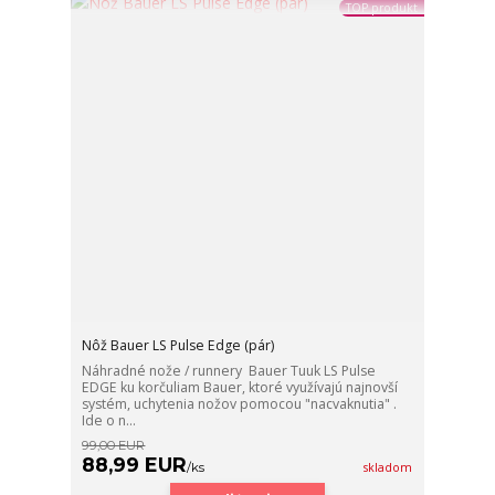
TOP produkt
Nôž Bauer LS Pulse Edge (pár)
Náhradné nože / runnery Bauer Tuuk LS Pulse
EDGE ku korčuliam Bauer, ktoré využívajú najnovší
systém, uchytenia nožov pomocou "nacvaknutia" .
Ide o n...
99,00 EUR
88,99 EUR
/
ks
skladom