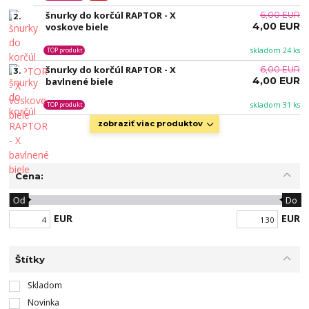
šnurky do korčúl RAPTOR - X
6,00 EUR
2.
4,00 EUR
voskove biele
skladom 24 ks
TOP produkt
šnurky do korčúl RAPTOR - X
6,00 EUR
3.
4,00 EUR
bavlnené biele
skladom 31 ks
TOP produkt
zobraziť viac produktov
Cena:
Od
Do
EUR
EUR
Štítky
Skladom
Novinka