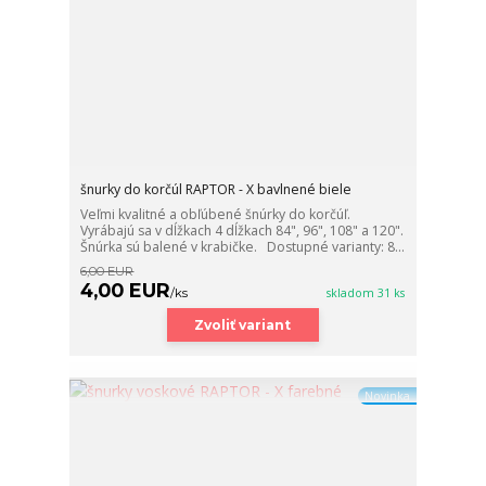
šnurky do korčúl RAPTOR - X bavlnené biele
Veľmi kvalitné a obľúbené šnúrky do korčúľ.
Vyrábajú sa v dĺžkach 4 dĺžkach 84", 96", 108" a 120".
Šnúrka sú balené v krabičke. Dostupné varianty: 8...
6,00 EUR
4,00 EUR
/
ks
skladom 31 ks
Zvoliť variant
Novinka