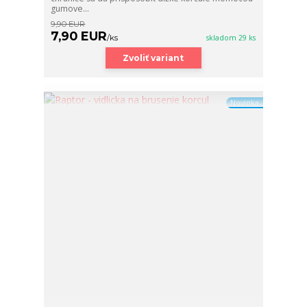
gumove...
9,90 EUR
7,90 EUR
/
ks
skladom 29 ks
Zvoliť variant
Novinka