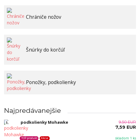
Chrániče nožov
Šnúrky do korčúľ
Ponožky, podkolienky
Najpredávanejšie
podkolienky Mohawke
9,50 EUR
1.
7,59 EUR
skladom 1 ks
TOP produkt
Akcia