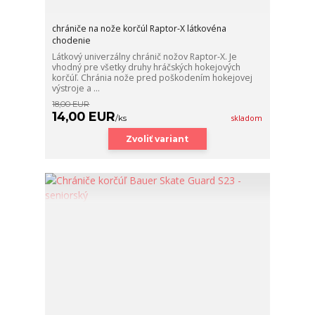
chrániče na nože korčúl Raptor-X látkovéna
chodenie
Látkový univerzálny chránič nožov Raptor-X. Je
vhodný pre všetky druhy hráčských hokejových
korčúľ. Chránia nože pred poškodením hokejovej
výstroje a ...
18,00 EUR
14,00 EUR
/
ks
skladom
Zvoliť variant