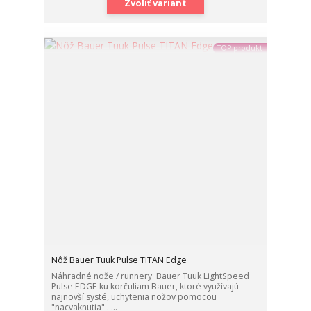
Zvoliť variant
TOP produkt
Nôž Bauer Tuuk Pulse TITAN Edge
Náhradné nože / runnery Bauer Tuuk LightSpeed
Pulse EDGE ku korčuliam Bauer, ktoré využívajú
najnovší systé, uchytenia nožov pomocou
"nacvaknutia" . ...