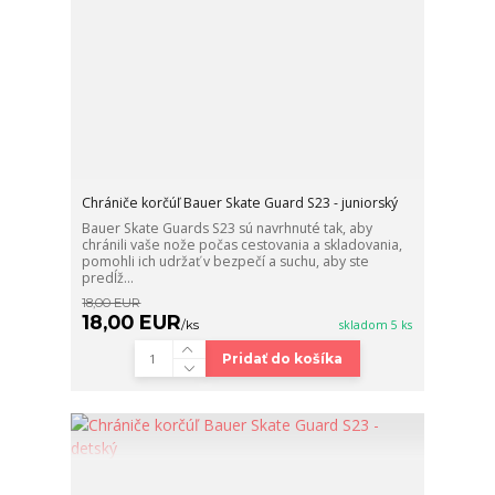
Chrániče korčúľ Bauer Skate Guard S23 - juniorský
Bauer Skate Guards S23 sú navrhnuté tak, aby
chránili vaše nože počas cestovania a skladovania,
pomohli ich udržať v bezpečí a suchu, aby ste
predĺž...
18,00 EUR
18,00 EUR
/
ks
skladom 5 ks
Pridať do košíka