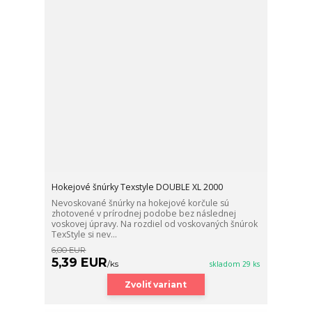
Hokejové šnúrky Texstyle DOUBLE XL 2000
Nevoskované šnúrky na hokejové korčule sú
zhotovené v prírodnej podobe bez následnej
voskovej úpravy. Na rozdiel od voskovaných šnúrok
TexStyle si nev...
6,00 EUR
5,39 EUR
/
ks
skladom 29 ks
Zvoliť variant