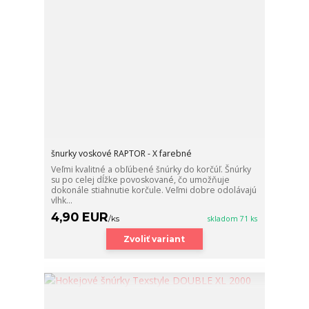
šnurky voskové RAPTOR - X farebné
Veľmi kvalitné a obľúbené šnúrky do korčúľ. Šnúrky
su po celej dĺžke povoskované, čo umožňuje
dokonále stiahnutie korčule. Veľmi dobre odolávajú
vlhk...
4,90 EUR
/
ks
skladom 71 ks
Zvoliť variant