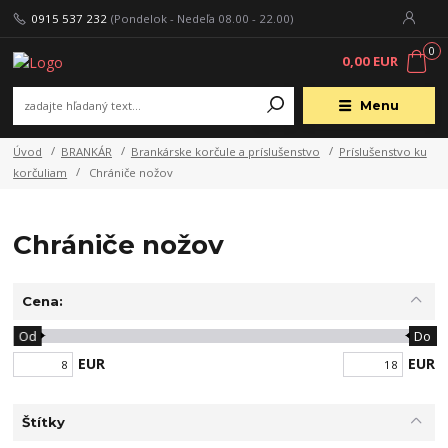
0915 537 232
(Pondelok - Nedeľa 08.00 - 22.00)
0
0,00 EUR
Menu
Úvod
BRANKÁR
Brankárske korčule a príslušenstvo
Príslušenstvo ku
korčuliam
Chrániče nožov
Chrániče nožov
Cena:
Od
Do
EUR
EUR
Štítky