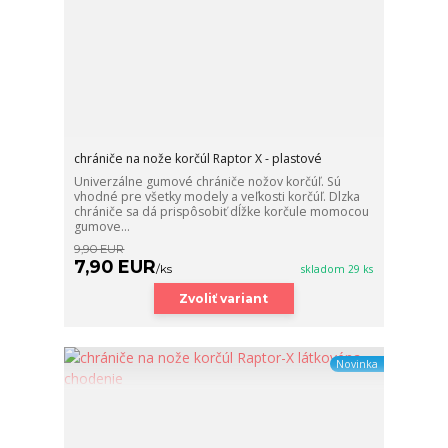
chrániče na nože korčúl Raptor X - plastové
Univerzálne gumové chrániče nožov korčúľ. Sú
vhodné pre všetky modely a veľkosti korčúľ. Dlzka
chrániče sa dá prispôsobiť dĺžke korčule momocou
gumove...
9,90 EUR
7,90 EUR
/
ks
skladom 29 ks
Zvoliť variant
Novinka