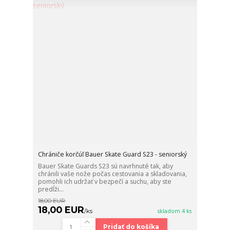
Chrániče korčúľ Bauer Skate Guard S23 - seniorský
Bauer Skate Guards S23 sú navrhnuté tak, aby
chránili vaše nože počas cestovania a skladovania,
pomohli ich udržať v bezpečí a suchu, aby ste
predĺži...
18,00 EUR
18,00 EUR
/
ks
skladom 4 ks
Pridať do košíka