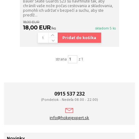
Bauer Skate Guards S23 sú navrhnuté tak, aby
chránili vaše nože počas cestovania a skladovania,
pomohli ich udržať v bezpečí a suchu, aby ste
predĺž...
18,00 EUR
18,00 EUR
/
ks
skladom 5 ks
Pridať do košíka
strana
z 1
0915 537 232
(Pondelok - Nedeľa 08.00 - 22.00)
info@hokejexpert.sk
Novinky