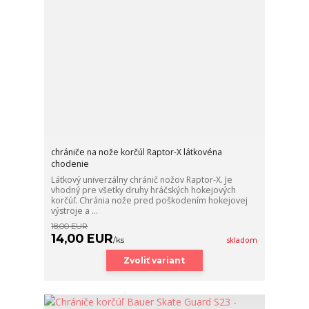
chrániče na nože korčúl Raptor-X látkovéna
chodenie
Látkový univerzálny chránič nožov Raptor-X. Je
vhodný pre všetky druhy hráčských hokejových
korčúľ. Chránia nože pred poškodením hokejovej
výstroje a ...
18,00 EUR
14,00 EUR
/
ks
skladom
Zvoliť variant