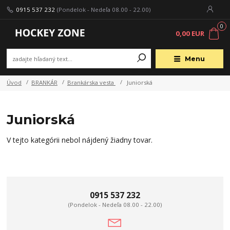
0915 537 232
(Pondelok - Nedeľa 08.00 - 22.00)
0
0,00 EUR
Menu
Úvod
BRANKÁR
Brankárska vesta
Juniorská
Juniorská
V tejto kategórii nebol nájdený žiadny tovar.
0915 537 232
(Pondelok - Nedeľa 08.00 - 22.00)