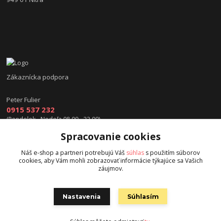
Zákaznícka podpora
Peter Fulier
0915 537 232
(Pondelok - Nedeľa 08.00 - 22.00)
Spracovanie cookies
info@hokejexpert.sk
Náš e-shop a partneri potrebujú Váš
súhlas
s použitím súborov
cookies, aby Vám mohli zobrazovať informácie týkajúce sa Vašich
záujmov.
Nastavenia
Súhlasím
Copyright © 2015 hokejexpert.sk