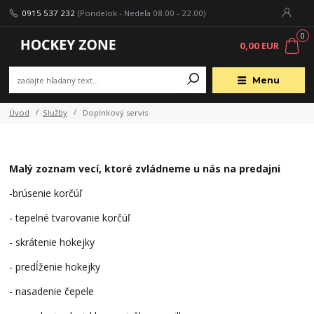
0915 537 232
(Pondelok - Nedeľa 08.00 - 22.00)
0
0,00 EUR
Menu
Úvod
Služby
Doplnkový servis
Malý zoznam vecí, ktoré zvládneme u nás na predajni
-brúsenie korčúľ
- tepelné tvarovanie korčúľ
- skrátenie hokejky
- predĺženie hokejky
- nasadenie čepele