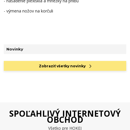
- nasadenie plexiskla a mriežky na prilbu
- výmena nožov na korčuli
Novinky
Zobraziť všetky novinky
SPOĽAHLIVÝ INTERNETOVÝ
OBCHOD
Všetko pre HOKEJ