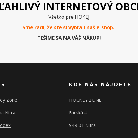
ĽAHLIVÝ INTERNETOVÝ OB
Všetko pre HOKEJ
Sme radi, že ste si vybrali náš e-
shop
.
TEŠÍME SA NA VÁŠ NÁKUP!
ÁS
KDE NÁS NÁJDETE
ey Zone
HOCKEY ZONE
a Nitra
Farská 4
kódex
949 01 Nitra