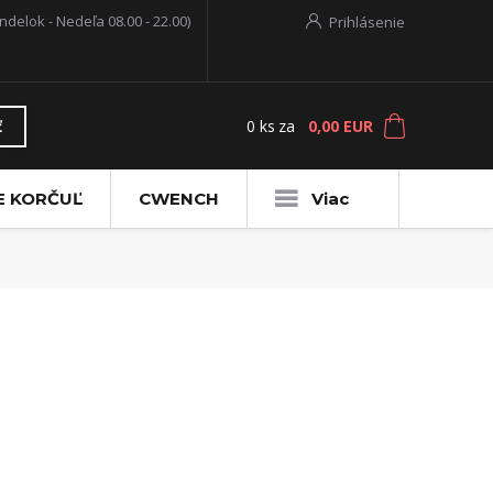
ndelok - Nedeľa 08.00 - 22.00)
Prihlásenie
0
ks
za
0,00 EUR
ť
E KORČUĽ
CWENCH
Viac