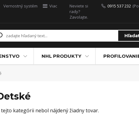
Vernostný systém
Viac
Neviete si
0915 537 232
(Po
rady?
Zavolajte.
Hľada
ŠENSTVO
NHL PRODUKTY
PROFILOVANI
é
Detské
 tejto kategórii nebol nájdený žiadny tovar.