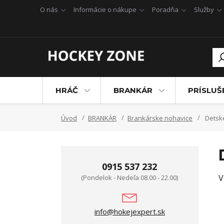
O nás
Informácie o nákupe
Poradňa
Služby
HRÁČ
BRANKÁR
PRÍSLU
Úvod
BRANKÁR
Brankárske nohavice
Detsk
0915 537 232
V
(Pondelok - Nedeľa 08.00 - 22.00)
info@hokejexpert.sk