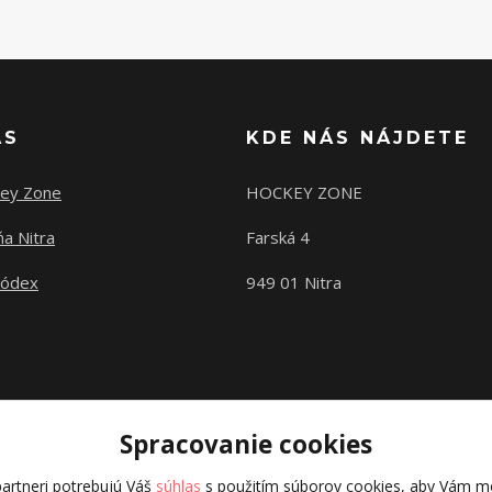
ÁS
KDE NÁS NÁJDETE
ey Zone
HOCKEY ZONE
a Nitra
Farská 4
kódex
949 01 Nitra
Spracovanie cookies
artneri potrebujú Váš
súhlas
s použitím súborov cookies, aby Vám mo