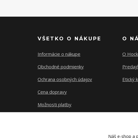
VŠETKO O NÁKUPE
O N
Informácie o nákupe
O Hock
Obchodné podmienky
Predajň
Ochrana osobných údajov
Etický 
Cena dopravy
Možnosti platby
Sledovanie zásielky
Náš e-shop a p