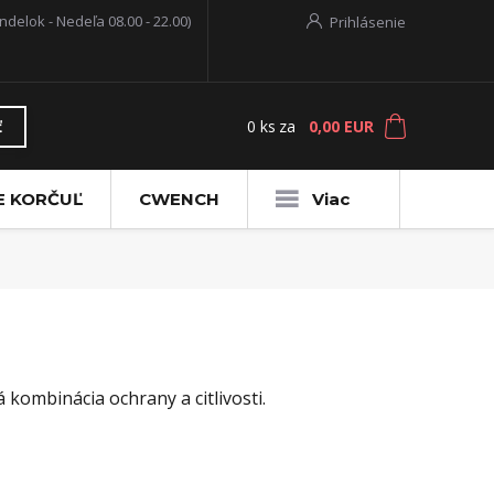
ndelok - Nedeľa 08.00 - 22.00)
Prihlásenie
0
ks
za
0,00 EUR
ť
E KORČUĽ
CWENCH
Viac
 kombinácia ochrany a citlivosti.