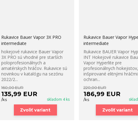
Rukavice Bauer Vapor 3X PRO
Rukavice Bauer Vapor Hyper
intermediate
intermediate
hokejové rukavice Bauer Vapor
Rukavice BAUER Vapor Hype
3X PRO sú vhodné pre starších
INT Hokejové rukavice Bau
poloprofesionálnych a
Vapor Hyperlite pre
amatérskych hráčov. Rukavice sú
profesionálnych hokejistov
novinkou v katalógu na sezónu
inšpirované elitnými hráčmi,
2022/2...
ochran...
160,00 EUR
220,00 EUR
135,99 EUR
186,99 EUR
skladom 4 ks
skla
/
ks
/
ks
Zvoliť variant
Zvoliť variant