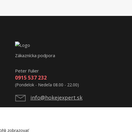
Zákaznícka podpora
Peter Fulier
0915 537 232
(Pondelok - Nedeľa 08.00 - 22.00)
info@hokejexpert.sk
hli zobrazovať