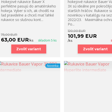
Hokejové rukavice Bauer X
hokejové rukavice Bauer V
perfektne pasujú do amatérskeho
3X sú ideálne pre pokročilý
hokeja. Vyber si ich, ak chodíš na
starších hráčov. Rukavice s
ľad pravidelne a chceš mať ľahké
novinkou v katalógu na se
rukavice so slušnou kont...
2022/23. Maximálna ochr
Po...
120,00 EUR
75,00 EUR
101,99 EUR
63,00 EUR
/
ks
skladom 5 ks
/
ks
Zvoliť variant
Zvoliť variant
Novinka