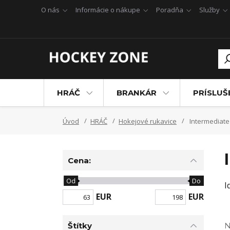
O nás
Informácie o nákupe
Poradňa
Služby
HRÁČ
BRANKÁR
PRÍSLU
Úvod
HRÁČ
Hokejové rukavice
Intermediate
Cena:
Od
Do
I
EUR
EUR
Štítky
N