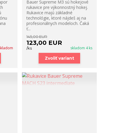
apor
Bauer Supreme M3 sú hokejové
ch
rukavice pre výkonnostný hokej.
ú
Rukavice majú základné
zónu
technológie, ktoré nájdeš aj na
ana
profesionálnych modeloch. Čaká
ť...
145,00 EUR
123,00 EUR
skladom
skladom 4 ks
/
ks
Zvoliť variant