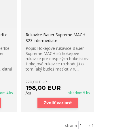
lite
Rukavice Bauer Supreme MACH
S23 intermediate
rlite
Popis Hokejové rukavice Bauer
er
Supreme MACH sú hokejové
rukavice pre dospelých hokejistov.
,
Hokejové rukavice rozhodujú o
 elitná
tom, aký budeš mať cit v ru...
220,00 EUR
198,00 EUR
dom 4 ks
skladom 5 ks
/
ks
Zvoliť variant
strana
z 1