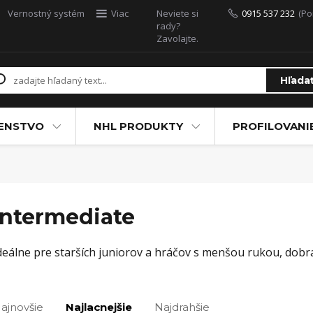
Vernostný systém
Viac
Neviete si
0915 537 232
(Po
rady?
Zavolajte.
Hľada
ŠENSTVO
NHL PRODUKTY
PROFILOVANI
Intermediate
deálne pre starších juniorov a hráčov s menšou rukou, dobrá
ajnovšie
Najlacnejšie
Najdrahšie