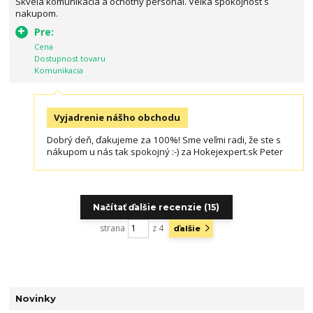
Skvela komunikacia a ochotny personal. Velka spokojnost s
nakupom.
Pre:
Cena
Dostupnost tovaru
Komunikacia
Vyjadrenie nášho obchodu
Dobrý deň, ďakujeme za 100%! Sme veľmi radi, že ste s
nákupom u nás tak spokojný :-) za Hokejexpert.sk Peter
Načítať ďalšie recenzie (15)
strana
z 4
ďalšie
Novinky