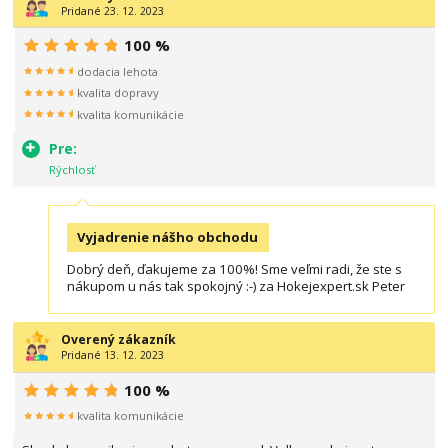
Pridané 23. 12. 2023
100 %
dodacia lehota
kvalita dopravy
kvalita komunikácie
Pre:
Rýchlosť
Vyjadrenie nášho obchodu
Dobrý deň, ďakujeme za 100%! Sme veľmi radi, že ste s
nákupom u nás tak spokojný :-) za Hokejexpert.sk Peter
Overený zákazník
Pridané 13. 12. 2023
100 %
kvalita komunikácie