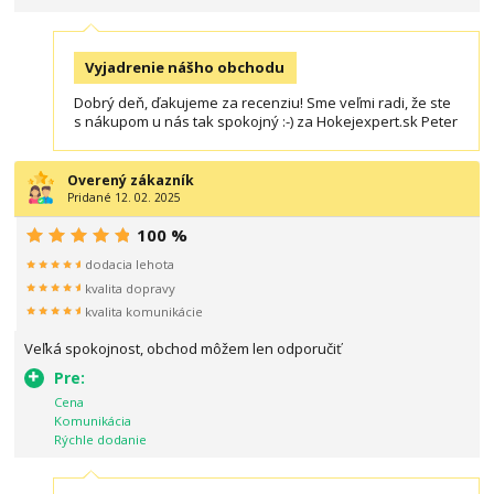
Vyjadrenie nášho obchodu
Dobrý deň, ďakujeme za recenziu! Sme veľmi radi, že ste
s nákupom u nás tak spokojný :-) za Hokejexpert.sk Peter
Overený zákazník
Pridané 12. 02. 2025
100 %
dodacia lehota
kvalita dopravy
kvalita komunikácie
Veľká spokojnost, obchod môžem len odporučiť
Pre:
Cena
Komunikácia
Rýchle dodanie