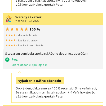
s nákupom u nás tak spokojný :-) Veľa hokejových
zážitkov. za Hokejexpert.sk Peter
Overený zákazník
Pridané 31. 03. 2025
100 %
dodacia lehota
kvalita dopravy
kvalita komunikácie
S tovarom som bola spokojná.Rýchle dodanie,odporúčam
Pre:
Skoré dodanie, spokojnosť
Vyjadrenie nášho obchodu
Dobrý deň, ďakujeme za 100% recenziu! Sme veľmi radi,
že ste s nákupom u nás tak spokojný :-) Veľa hokejových
zážitkov. za Hokejexpert.sk Peter