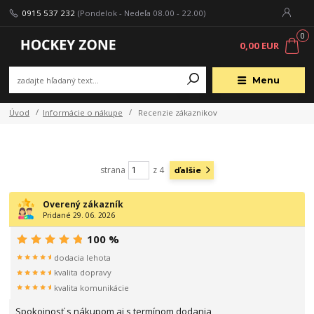
0915 537 232
(Pondelok - Nedeľa 08.00 - 22.00)
0
0,00 EUR
Menu
Úvod
Informácie o nákupe
Recenzie zákaznikov
strana
z 4
ďalšie
Overený zákazník
Pridané 29. 06. 2026
100 %
dodacia lehota
kvalita dopravy
kvalita komunikácie
Spokojnosť s nákupom aj s termínom dodania