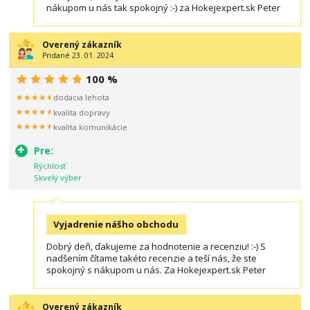
nákupom u nás tak spokojný :-) za Hokejexpert.sk Peter
Overený zákazník
Pridané 23. 01. 2024
100 %
dodacia lehota
kvalita dopravy
kvalita komunikácie
Pre:
Rýchlosť
Skvelý výber
Vyjadrenie nášho obchodu
Dobrý deň, ďakujeme za hodnotenie a recenziu! :-) S
nadšením čítame takéto recenzie a teší nás, že ste
spokojný s nákupom u nás. Za Hokejexpert.sk Peter
Overený zákazník