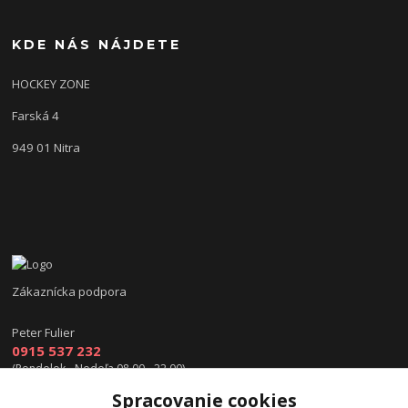
KDE NÁS NÁJDETE
HOCKEY ZONE
Farská 4
949 01 Nitra
Zákaznícka podpora
Peter Fulier
0915 537 232
(Pondelok - Nedeľa 08.00 - 22.00)
Spracovanie cookies
info@hokejexpert.sk