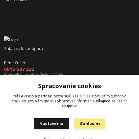
Zákaznícka podpora
Peter Fulier
0915 537 232
(Pondelok - Nedeľa 08.00 - 22.00)
Spracovanie cookies
info@hokejexpert.sk
Náš e-shop a partneri potrebujú Váš
súhlas
s použitím súborov
cookies, aby Vám mohli zobrazovať informácie týkajúce sa Vašich
záujmov.
Nastavenia
Súhlasím
Copyright © 2015 hokejexpert.sk