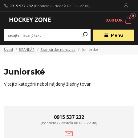
0915 537 232
(Pondelok - Nedeľa 08.00 - 22.00)
0
0,00 EUR
Menu
Úvod
BRANKÁR
Brankárske nohavice
Juniorské
Juniorské
V tejto kategórii nebol nájdený žiadny tovar.
0915 537 232
(Pondelok - Nedeľa 08.00 - 22.00)