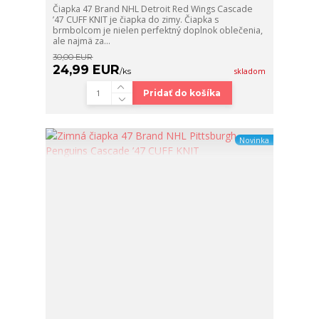
Čiapka 47 Brand NHL Detroit Red Wings Cascade
’47 CUFF KNIT je čiapka do zimy. Čiapka s
brmbolcom je nielen perfektný doplnok oblečenia,
ale najmä za...
30,00 EUR
24,99 EUR
/
ks
skladom
Pridať do košíka
Novinka