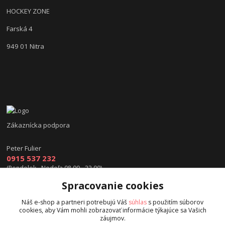
HOCKEY ZONE
Farská 4
949 01 Nitra
Zákaznícka podpora
Peter Fulier
0915 537 232
(Pondelok - Nedeľa 08.00 - 22.00)
Spracovanie cookies
info@hokejexpert.sk
Náš e-shop a partneri potrebujú Váš
súhlas
s použitím súborov
cookies, aby Vám mohli zobrazovať informácie týkajúce sa Vašich
záujmov.