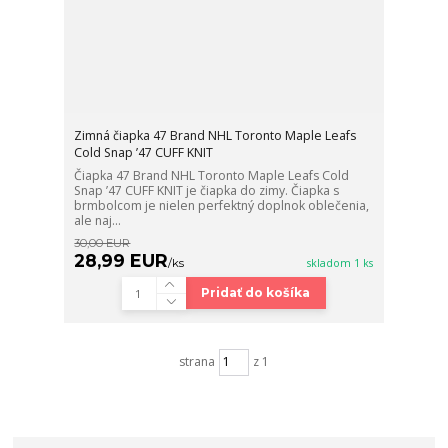
Zimná čiapka 47 Brand NHL Toronto Maple Leafs
Cold Snap ’47 CUFF KNIT
Čiapka 47 Brand NHL Toronto Maple Leafs Cold
Snap ’47 CUFF KNIT je čiapka do zimy. Čiapka s
brmbolcom je nielen perfektný doplnok oblečenia,
ale naj...
30,00 EUR
28,99 EUR
/
ks
skladom 1 ks
Pridať do košíka
strana
z 1