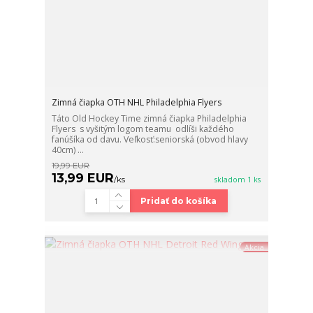
Zimná čiapka OTH NHL Philadelphia Flyers‎
Táto Old Hockey Time zimná čiapka Philadelphia
Flyers‎ ‎ s vyšitým logom teamu odlíši každého
fanúšíka od davu. Veľkosť:seniorská (obvod hlavy
40cm) ...
19,99 EUR
13,99 EUR
/
ks
skladom 1 ks
Pridať do košíka
Akcia