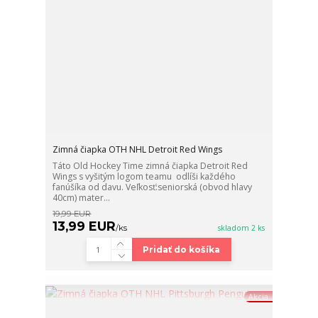
Zimná čiapka OTH NHL Detroit Red Wings
Táto Old Hockey Time zimná čiapka Detroit Red
Wings s vyšitým logom teamu odlíši každého
fanúšíka od davu. Veľkosť:seniorská (obvod hlavy
40cm) mater...
19,99 EUR
13,99 EUR
/
ks
skladom 2 ks
Pridať do košíka
Akcia