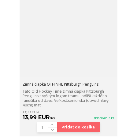
Zimná čiapka OTH NHL Pittsburgh Penguins
Táto Old Hockey Time zimná čiapka Pittsburgh
Penguins s vyšitým logom teamu odlíši každého
fanúšíka od davu. Veľkosť:seniorská (obvod hlavy
40cm) mat...
19,99 EUR
13,99 EUR
/
ks
skladom 2 ks
Pridať do košíka