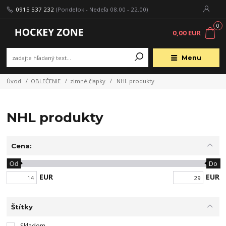
0915 537 232
(Pondelok - Nedeľa 08.00 - 22.00)
0
0,00 EUR
Menu
Úvod
OBLEČENIE
zimné čiapky
NHL produkty
NHL produkty
Cena:
Od
Do
EUR
EUR
Štítky
Skladom