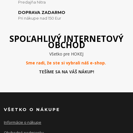
Predajňa Nitra
DOPRAVA ZADARMO
Pri nákupe nad 150 Eur
SPOĽAHLIVÝ INTERNETOVÝ
OBCHOD
Všetko pre HOKEJ
Sme radi, že ste si vybrali náš e-
shop
.
TEŠÍME SA NA VÁŠ NÁKUP!
VŠETKO O NÁKUPE
Informácie o nákupe
Obchodné podmienky