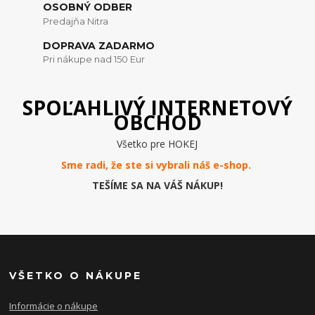
OSOBNÝ ODBER
Predajňa Nitra
DOPRAVA ZADARMO
Pri nákupe nad 150 Eur
SPOĽAHLIVÝ INTERNETOVÝ
OBCHOD
Všetko pre HOKEJ
Sme radi, že ste si vybrali náš e-
shop
.
TEŠÍME SA NA VÁŠ NÁKUP!
VŠETKO O NÁKUPE
Informácie o nákupe