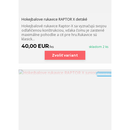
Hokejbalove rukavice RAPTOR X detské
Hokejbalové rukavice Raptor-X sa vyznačujú svojou
odľahčenou konštrukciou, vďaka čomu je zaistené
maximálne pohodlie a cit pre hru.Rukavice sú
klasick...
40,00 EUR
/
ks
skladom 2 ks
Zvoliť variant
Novinka