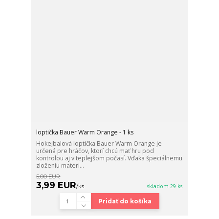
loptička Bauer Warm Orange - 1 ks
Hokejbalová loptička Bauer Warm Orange je
určená pre hráčov, ktorí chcú mať hru pod
kontrolou aj v teplejšom počasí. Vďaka špeciálnemu
zloženiu materi...
5,00 EUR
3,99 EUR
/
ks
skladom 29 ks
Pridať do košíka