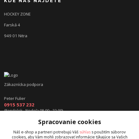
KDE NÁS NÁJDETE
HOCKEY ZONE
Farská 4
949 01 Nitra
Zákaznícka podpora
Peter Fulier
0915 537 232
(Pondelok - Nedeľa 08.00 - 22.00)
Spracovanie cookies
info@hokejexpert.sk
Náš e-shop a partneri potrebujú Váš
súhlas
s použitím súborov
cookies, aby Vám mohli zobrazovať informácie týkajúce sa Vašich