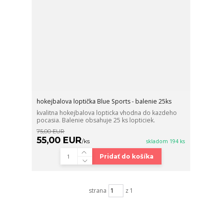
hokejbalova loptička Blue Sports - balenie 25ks
kvalitna hokejbalova lopticka vhodna do kazdeho
pocasia. Balenie obsahuje 25 ks lopticiek.
75,00 EUR
55,00 EUR
/
ks
skladom 194 ks
Pridať do košíka
strana
z 1