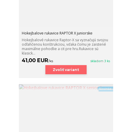
Hokejbalove rukavice RAPTOR X juniorske
Hokejbalové rukavice Raptor-X sa vyznačujú svojou
odľahčenou konštrukciou, vďaka čomu je zaistené
maximálne pohodlie a cit pre hru.Rukavice sú
klasick...
41,00 EUR
/
ks
skladom 3 ks
Zvoliť variant
Novinka