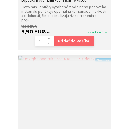
Loptička Bauer Mini Foam Ball - 6 kusov
Tieto mini loptičky vyrobené z odolného penového
materiálu ponúkajú optimálnu kombináciu mäkkosti
a odolnosti, čím minimalizujú riziko zranenia a
pošk...
12,90 EUR
9,90 EUR
/
ks
skladom 3 ks
Pridať do košíka
Novinka