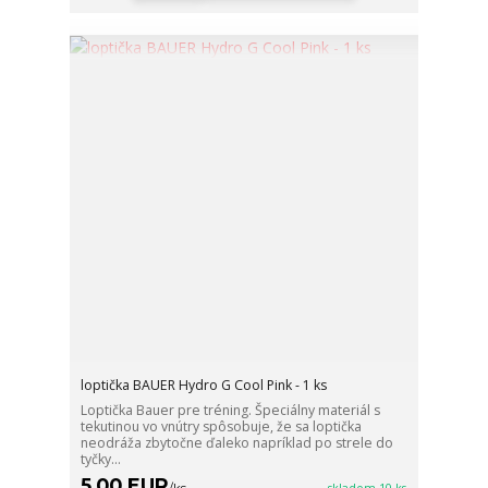
loptička BAUER Hydro G Cool Pink - 1 ks
Loptička Bauer pre tréning. Špeciálny materiál s
tekutinou vo vnútry spôsobuje, že sa loptička
neodráža zbytočne ďaleko napríklad po strele do
tyčky...
5,00 EUR
/
ks
skladom 10 ks