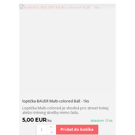
loptička BAUER Multi-colored Ball - 1ks
Loptička Multi-colored je vhodná pro street hokej
alebo tréning streľby mimo ľadu.
5,00 EUR
/
ks
skladom 13 ks
Pridať do košíka