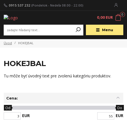
0915 537 232
(Pondelok - Nedeľa 08.00 - 22.00)
0
0,00 EUR
Menu
Úvod
HOKEJBAL
HOKEJBAL
Tu môže byť úvodný text pre zvolenú kategóriu produktov.
Cena:
Od
Do
EUR
EUR