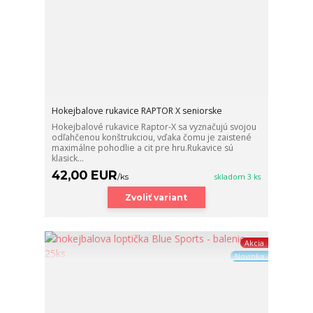
Hokejbalove rukavice RAPTOR X seniorske
Hokejbalové rukavice Raptor-X sa vyznačujú svojou
odľahčenou konštrukciou, vďaka čomu je zaistené
maximálne pohodlie a cit pre hru.Rukavice sú
klasick...
42,00 EUR
/
ks
skladom 3 ks
Zvoliť variant
Akcia
Novinka