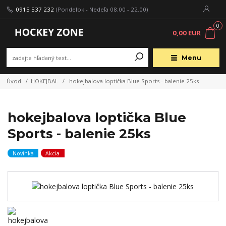
0915 537 232
(Pondelok - Nedeľa 08.00 - 22.00)
0
0,00 EUR
Menu
Úvod
HOKEJBAL
hokejbalova loptička Blue Sports - balenie 25ks
hokejbalova loptička Blue
Sports - balenie 25ks
Novinka
Akcia