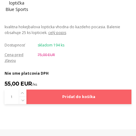
kvalitna hokejbalova lopticka vhodna do kazdeho pocasia. Balenie
obsahuje 25 ks lopticiek.
celý popis
Dostupnosť
skladom 194 ks
Cena pred
75,00 EUR
zľavou
Nie sme platcovia DPH
55,00 EUR
/
ks
Pridať do košíka