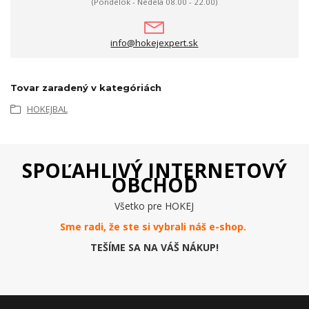
(Pondelok - Nedeľa 08.00 - 22.00)
info@hokejexpert.sk
Tovar zaradený v kategóriách
HOKEJBAL
SPOĽAHLIVÝ INTERNETOVÝ
OBCHOD
Všetko pre HOKEJ
Sme radi, že ste si vybrali náš e-
shop
.
TEŠÍME SA NA VÁŠ NÁKUP!