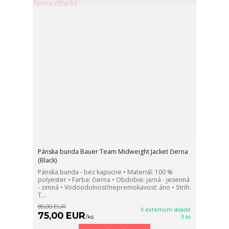
Pánska bunda Bauer Team Midweight Jacket čierna
(Black)
Pánska bunda - bez kapucne • Materiál: 100 %
polyester • Farba: čierna • Obdobie: jarná - jesenná
- zimná • Vodoodolnosť/nepremokavosť: áno • Strih:
T...
85,00 EUR
V externom sklade
75,00 EUR
/
ks
3 ks