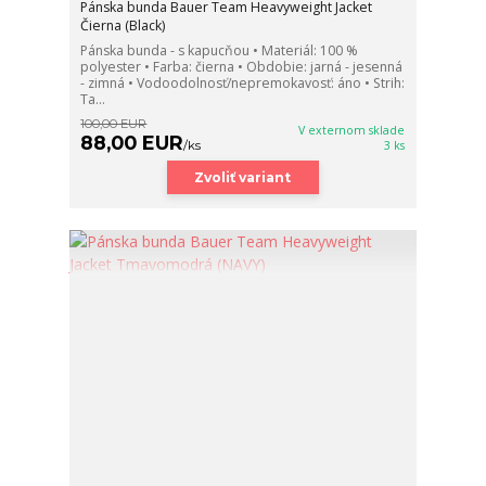
Pánska bunda Bauer Team Heavyweight Jacket
Čierna (Black)
Pánska bunda - s kapucňou • Materiál: 100 %
polyester • Farba: čierna • Obdobie: jarná - jesenná
- zimná • Vodoodolnosť/nepremokavosť: áno • Strih:
Ta...
100,00 EUR
V externom sklade
88,00 EUR
/
ks
3 ks
Zvoliť variant