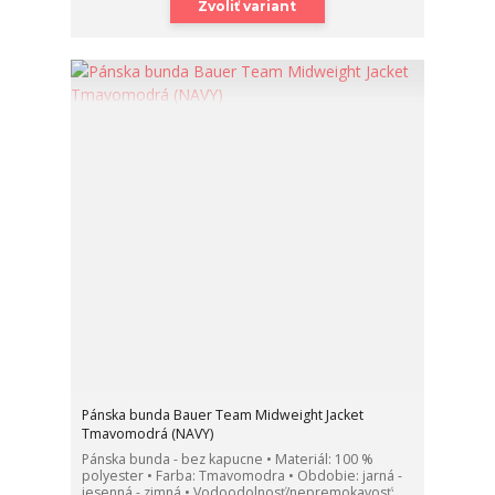
Zvoliť variant
Pánska bunda Bauer Team Midweight Jacket
Tmavomodrá (NAVY)
Pánska bunda - bez kapucne • Materiál: 100 %
polyester • Farba: Tmavomodra • Obdobie: jarná -
jesenná - zimná • Vodoodolnosť/nepremokavosť: