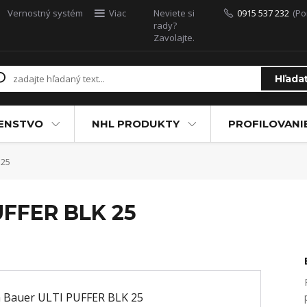
Vernostný systém
Viac
Neviete si
0915 537 232
(Po
rady?
Zavolajte.
Hľada
ŠENSTVO
NHL PRODUKTY
PROFILOVANI
 25
UFFER BLK 25