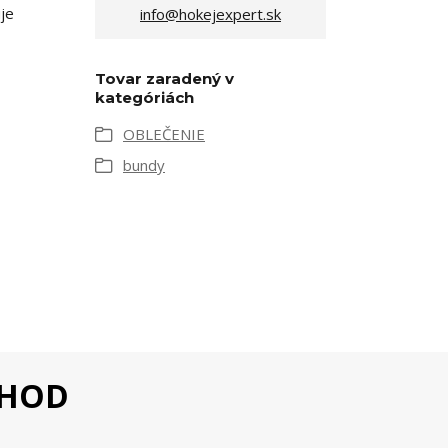
je
info@hokejexpert.sk
Tovar zaradený v
kategóriách
OBLEČENIE
bundy
CHOD