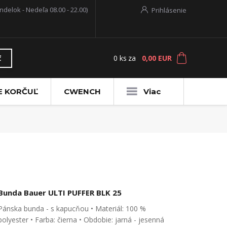
ndelok - Nedeľa 08.00 - 22.00)
Prihlásenie
0
ks
za
0,00 EUR
ť
E KORČUĽ
CWENCH
Viac
Bunda Bauer ULTI PUFFER BLK 25
Pánska bunda - s kapucňou • Materiál: 100 %
polyester • Farba: čierna • Obdobie: jarná - jesenná