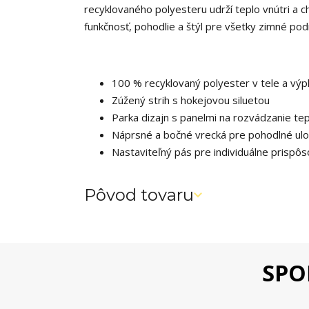
recyklovaného polyesteru udrží teplo vnútri a c
funkčnosť, pohodlie a štýl pre všetky zimné po
100 % recyklovaný polyester v tele a výp
Zúžený strih s hokejovou siluetou
Parka dizajn s panelmi na rozvádzanie tep
Náprsné a bočné vrecká pre pohodlné ulo
Nastaviteľný pás pre individuálne prispô
Pôvod tovaru
SPO