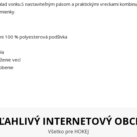
hlad vonku.
S nastaviteľným pásom a praktickými vreckami kombinu
dmienky.
lni 100 % polyesterová podšívka
la
ženie vecí
sobenie
ĽAHLIVÝ INTERNETOVÝ OB
Všetko pre HOKEJ