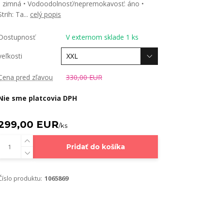
- zimná • Vodoodolnosť/nepremokavosť: áno •
Strih: Ta...
celý popis
Dostupnosť
V externom sklade 1 ks
veľkosti
Cena pred zľavou
330,00 EUR
Nie sme platcovia DPH
299,00 EUR
/
ks
Pridať do košíka
Číslo produktu:
1065869