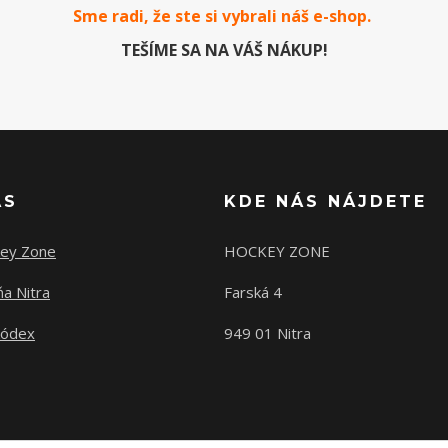
Sme radi, že ste si vybrali náš e-
shop
.
TEŠÍME SA NA VÁŠ NÁKUP!
ÁS
KDE NÁS NÁJDETE
ey Zone
HOCKEY ZONE
a Nitra
Farská 4
kódex
949 01 Nitra