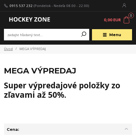
0915 537 232
(Pondelok - Nedeľa 08.00 - 22.00)
0
0,00 EUR
Menu
Úvod
MEGA VÝPREDAJ
MEGA VÝPREDAJ
Super výpredajové položky zo
zľavami až 50%.
Cena: