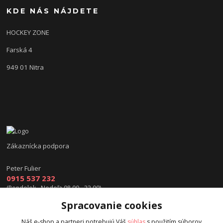
KDE NÁS NÁJDETE
HOCKEY ZONE
Farská 4
949 01 Nitra
Zákaznícka podpora
Peter Fulier
0915 537 232
(Pondelok - Nedeľa 08.00 - 22.00)
Spracovanie cookies
info@hokejexpert.sk
Náš e-shop a partneri potrebujú Váš
súhlas
s použitím súborov