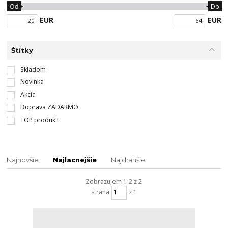
Od
Do
EUR
EUR
Štítky
Skladom
Novinka
Akcia
Doprava ZADARMO
TOP produkt
Najnovšie
Najlacnejšie
Najdrahšie
Zobrazujem 1-2 z 2
strana
z 1