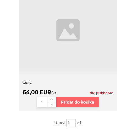
taska
64,00 EUR
/
ks
Nie je skladom
Pridať do košíka
strana
z 1