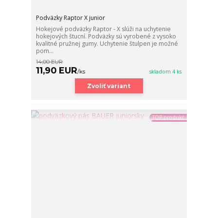
Podväzky Raptor X junior
Hokejové podväzky Raptor - X slúži na uchytenie
hokejových štucní. Podväzky sú vyrobené z vysoko
kvalitné pružnej gumy. Uchytenie štulpen je možné
pom...
14,00 EUR
11,90 EUR
/
ks
skladom 4 ks
Zvoliť variant
TOP produkt