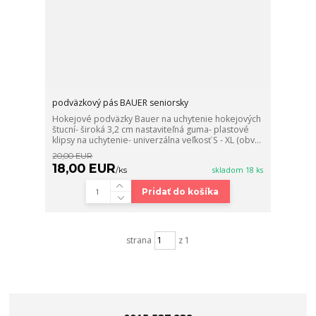
podväzkový pás BAUER seniorsky
Hokejové podväzky Bauer na uchytenie hokejových
štucní- široká 3,2 cm nastaviteľná guma- plastové
klipsy na uchytenie- univerzálna veľkosť S - XL (obv...
20,00 EUR
18,00 EUR
/
ks
skladom 18 ks
Pridať do košíka
strana
z 1