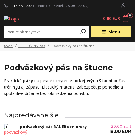
0915 537 232
(Pondelok - Nedeľa 08.00 - 22.00)
0
0,00 EUR
Menu
Úvod
PRÍSLUŠENSTVO
Podväzkový pás na štucne
Podväzkový pás na štucne
Praktické
pásy
na pevné uchytenie
hokejových štucní
počas
tréningu aj zápasu. Elastický materiál zabezpečuje pohodlie a
spoľahlivé držanie bez obmedzenia pohybu.
Najpredávanejšie
podväzkový pás BAUER seniorsky
20,00 EUR
1.
18,00 EUR