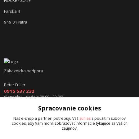
HOCKEY ZONE
Farská 4
949 01 Nitra
Zákaznícka podpora
Peter Fulier
0915 537 232
(Pondelok - Nedeľa 08.00 - 22.00)
Spracovanie cookies
info@hokejexpert.sk
Náš e-shop a partneri potrebujú Váš
súhlas
s použitím súborov
cookies, aby Vám mohli zobrazovať informácie týkajúce sa Vašich
záujmov.