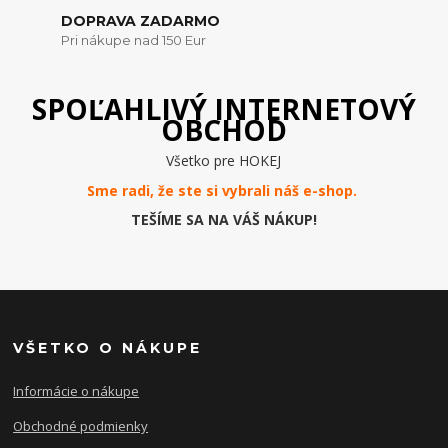
DOPRAVA ZADARMO
Pri nákupe nad 150 Eur
SPOĽAHLIVÝ INTERNETOVÝ
OBCHOD
Všetko pre HOKEJ
Sme radi, že ste si vybrali náš e-
shop
.
TEŠÍME SA NA VÁŠ NÁKUP!
VŠETKO O NÁKUPE
Informácie o nákupe
Obchodné podmienky