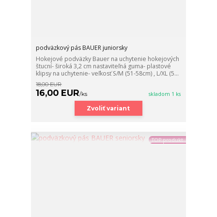
podväzkový pás BAUER juniorsky
Hokejové podväzky Bauer na uchytenie hokejových
štucní- široká 3,2 cm nastaviteľná guma- plastové
klipsy na uchytenie- veľkosť S/M (51-58cm) , L/XL (5...
18,00 EUR
16,00 EUR
/
ks
skladom 1 ks
Zvoliť variant
TOP produkt