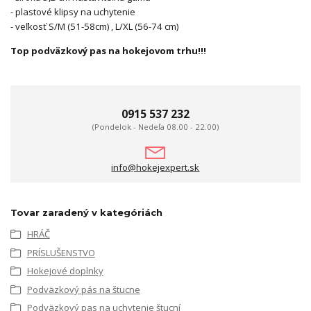
- plastové klipsy na uchytenie
- veľkosť S/M (51-58cm) , L/XL (56-74 cm)
Top podväzkový pas na hokejovom trhu!!!
0915 537 232
(Pondelok - Nedeľa 08.00 - 22.00)
info@hokejexpert.sk
Tovar zaradený v kategóriách
HRÁČ
PRÍSLUŠENSTVO
Hokejové doplnky
Podväzkový pás na štucne
Podväzkový pas na uchytenie štucní