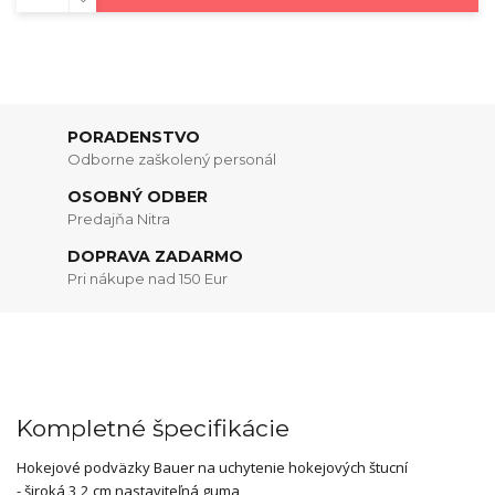
PORADENSTVO
Odborne zaškolený personál
OSOBNÝ ODBER
Predajňa Nitra
DOPRAVA ZADARMO
Pri nákupe nad 150 Eur
Kompletné špecifikácie
Hokejové podväzky Bauer na uchytenie hokejových štucní
- široká 3,2 cm nastaviteľná guma