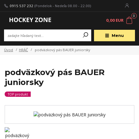
0915 537 232
(Pondelok - Nedeľa 08.00 - 22.00)
0
0,00 EUR
Menu
Úvod
HRÁČ
podväzkový pás BAUER juniorsky
podväzkový pás BAUER
juniorsky
TOP produkt