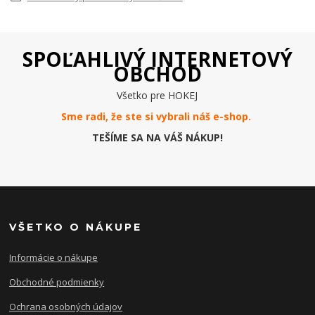
SPOĽAHLIVÝ INTERNETOVÝ
OBCHOD
Všetko pre HOKEJ
Sme radi, že ste si vybrali náš e-
shop
.
TEŠÍME SA NA VÁŠ NÁKUP!
VŠETKO O NÁKUPE
Informácie o nákupe
Obchodné podmienky
Ochrana osobných údajov