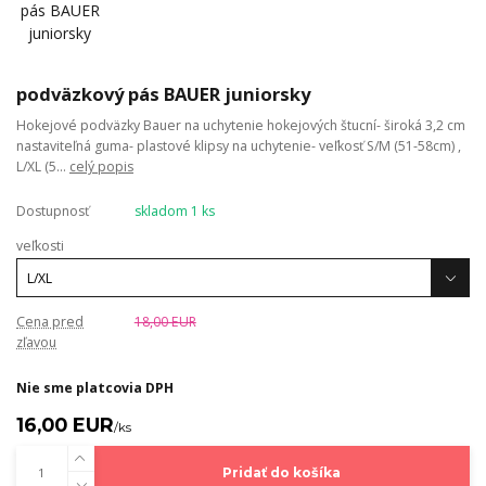
podväzkový pás BAUER juniorsky
Hokejové podväzky Bauer na uchytenie hokejových štucní- široká 3,2 cm
nastaviteľná guma- plastové klipsy na uchytenie- veľkosť S/M (51-58cm) ,
L/XL (5...
celý popis
Dostupnosť
skladom 1 ks
veľkosti
Cena pred
18,00 EUR
zľavou
Nie sme platcovia DPH
16,00 EUR
/
ks
Pridať do košíka