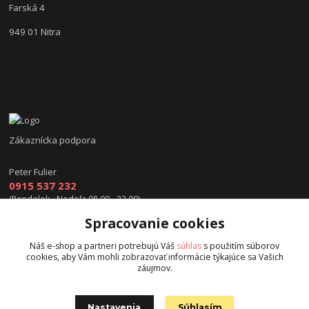
Farská 4
949 01 Nitra
Zákaznícka podpora
Peter Fulier
0915 537 232
(Pondelok - Nedeľa 08.00 - 22.00)
Spracovanie cookies
info@hokejexpert.sk
Náš e-shop a partneri potrebujú Váš
súhlas
s použitím súborov
cookies, aby Vám mohli zobrazovať informácie týkajúce sa Vašich
záujmov.
Nastavenia
Súhlasím