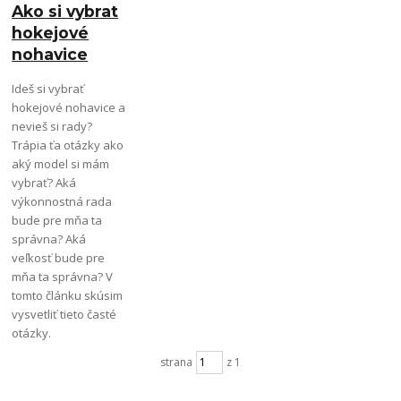
Ako si vybrat
hokejové
nohavice
Ideš si vybrať
hokejové nohavice a
nevieš si rady?
Trápia ťa otázky ako
aký model si mám
vybrať? Aká
výkonnostná rada
bude pre mňa ta
správna? Aká
veľkosť bude pre
mňa ta správna? V
tomto článku skúsim
vysvetliť tieto časté
otázky.
strana
z 1