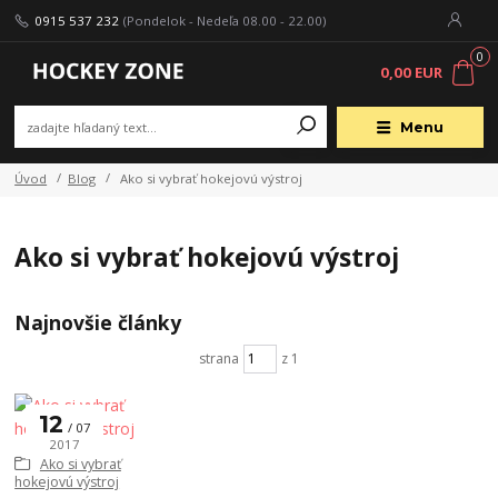
0915 537 232
(Pondelok - Nedeľa 08.00 - 22.00)
0
0,00 EUR
Menu
Úvod
Blog
Ako si vybrať hokejovú výstroj
Ako si vybrať hokejovú výstroj
Najnovšie články
strana
z 1
12
07
2017
Ako si vybrať
hokejovú výstroj