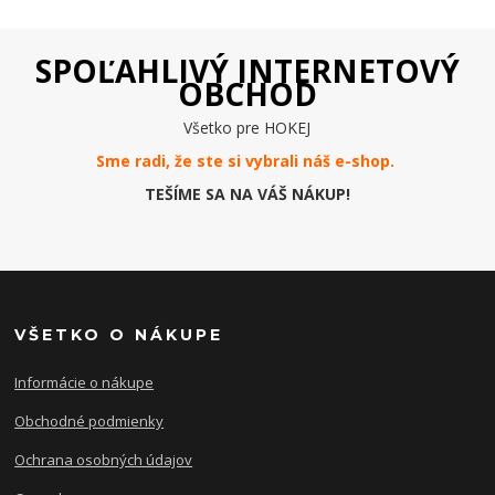
SPOĽAHLIVÝ INTERNETOVÝ
OBCHOD
Všetko pre HOKEJ
Sme radi, že ste si vybrali náš e-
shop
.
TEŠÍME SA NA VÁŠ NÁKUP!
VŠETKO O NÁKUPE
Informácie o nákupe
Obchodné podmienky
Ochrana osobných údajov