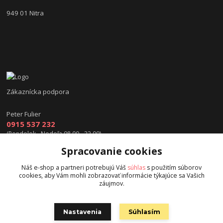
949 01 Nitra
Zákaznícka podpora
Peter Fulier
0915 537 232
(Pondelok - Nedeľa 08.00 - 22.00)
Spracovanie cookies
info@hokejexpert.sk
Náš e-shop a partneri potrebujú Váš
súhlas
s použitím súborov
cookies, aby Vám mohli zobrazovať informácie týkajúce sa Vašich
záujmov.
Nastavenia
Súhlasím