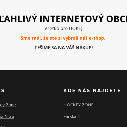
ĽAHLIVÝ INTERNETOVÝ OB
Všetko pre HOKEJ
Sme radi, že ste si vybrali náš e-
shop
.
TEŠÍME SA NA VÁŠ NÁKUP!
ÁS
KDE NÁS NÁJDETE
ey Zone
HOCKEY ZONE
a Nitra
Farská 4