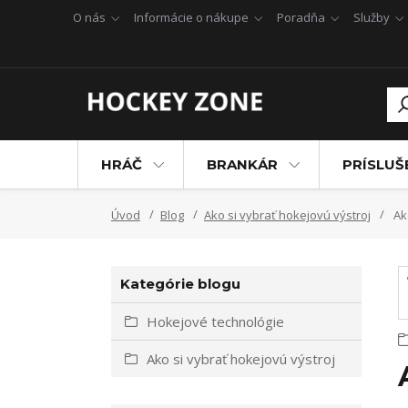
O nás
Informácie o nákupe
Poradňa
Služby
HRÁČ
BRANKÁR
PRÍSLU
Úvod
Blog
Ako si vybrať hokejovú výstroj
Ak
Kategórie blogu
Hokejové technológie
Ako si vybrať hokejovú výstroj