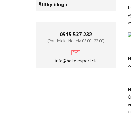
Štítky blogu
I
v
v
0915 537 232
(Pondelok - Nedeľa 08.00 - 22.00)
H
info@hokejexpert.sk
z
H
Č
v
o