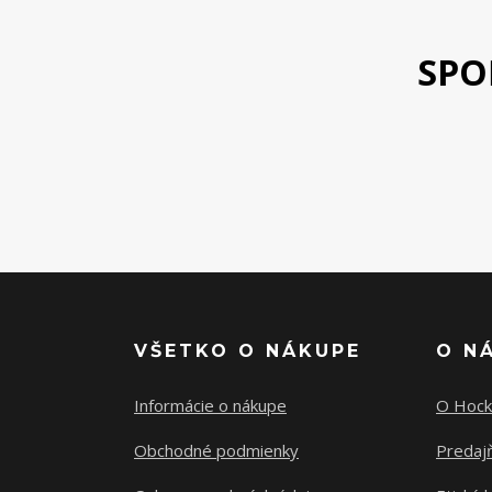
SPO
VŠETKO O NÁKUPE
O N
Informácie o nákupe
O Hock
Obchodné podmienky
Predajň