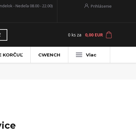
ndelok - Nedeľa 08.00 - 22.00)
Prihlásenie
0
ks
za
0,00 EUR
ť
E KORČUĽ
CWENCH
Viac
vice