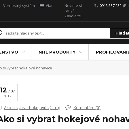
Vernostný systém
Viac
Neviete si
0915 537 232
(Po
rady?
Zavolajte.
Hľada
ŠENSTVO
NHL PRODUKTY
PROFILOVANI
o si vybrat hokejové nohavice
12
07
2017
Ako si vybrať hokejovú výstroj
Komentáre (0)
Ako si vybrat hokejové noha