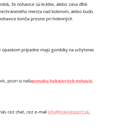
edok, že nohavice sú krátke, alebo zasa dlhé.
do nechráneného miesta nad kolenom, alebo budú
nohavice končia presne pri holenných
é opaskom prípadne majú gombíky na uchytenie
víc, pozri si našu
ponuku hokejových nohavíc
nás cez chat, cez e-mail
info@hokejexpert.sk
,