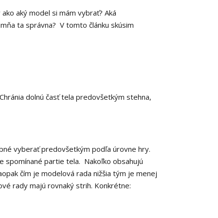
ky ako aký model si mám vybrať? Aká
 mňa ta správna? V tomto článku skúsim
 Chránia dolnú časť tela predovšetkým stehna,
rebné vyberať predovšetkým podľa úrovne hry.
ie spomínané partie tela. Nakoľko obsahujú
aopak čím je modelová rada nižšia tým je menej
ové rady majú rovnaký strih. Konkrétne: