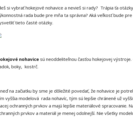
deš si vybrať hokejové nohavice a nevieš si rady? Trápia ťa otáz
ýkonnostná rada bude pre mňa ta správna? Aká veľkosť bude pre
ysvetliť tieto časté otázky.
okejové nohavice
sú neoddeliteľnou časťou hokejovej výstroje.
adok, boky, kostrč.
neď na začiatku by sme je dôležité povedať, že nohavice je pot
ím vyššia modelová rada nohavíc, tým sú lepšie chránené už vyšš
iacej ochranných prvkov a majú lepšie materiálové spracovanie. N
chranných prvkov a materiál je menej odolnejší. Nie všetky model