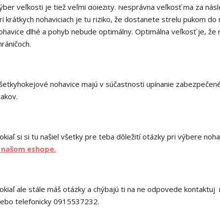
ýber veľkosti je tiež veľmi dôležitý. Nesprávna veľkosť ma za násl
ri krátkych nohaviciach je tu riziko, že dostanete strelu pukom 
ohavice dlhé a pohyb nebude optimálny. Optimálna veľkosť je, že 
hráničoch.
šetkyhokejové nohavice majú v súčastnosti upínanie zabezpečen
rakov.
okiaľ si si tu našiel všetky pre teba dôležití otázky pri výbere noha
 našom eshope.
okiaľ ale stále máš otázky a chýbajú ti na ne odpovede kontaktuj 
lebo telefonicky 0915537232.