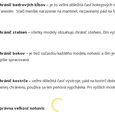
hránič bedrových kĺbov –
je to veľmi dôležitá časť hokejových
ranením. Stačí menšie narazenie na mantinel, nezavinený pád na ľ
hránič stehien –
všetky modely obsahujú chránič stehien, čím vyš
hránič bokov –
je tiež súčasťou každého modelu nohavíc a čím j
epšie spracovaná.
hránič kostrče –
veľmi dôležitá časť výstroje, pád na kostrč dob
enej chránenú, používa sa len penová vypchávka. Pri vyšších mode
právna veľkosť nohavíc