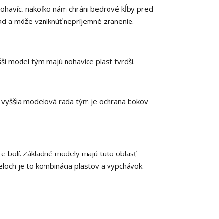
 nohavíc, nakoľko nám chráni bedrové kĺby pred
ad a môže vzniknúť nepríjemné zranenie.
ší model tým majú nohavice plast tvrdší.
e vyššia modelová rada tým je ochrana bokov
re bolí. Základné modely majú tuto oblasť
loch je to kombinácia plastov a vypchávok.