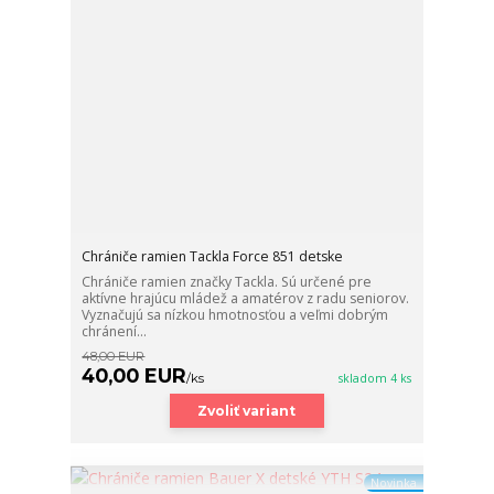
Chrániče ramien Tackla Force 851 detske
Chrániče ramien značky Tackla. Sú určené pre
aktívne hrajúcu mládež a amatérov z radu seniorov.
Vyznačujú sa nízkou hmotnosťou a veľmi dobrým
chránení...
48,00 EUR
40,00 EUR
/
ks
skladom 4 ks
Zvoliť variant
Novinka