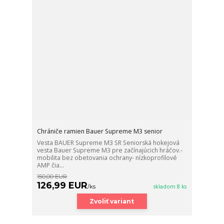
Chrániče ramien Bauer Supreme M3 senior
Vesta BAUER Supreme M3 SR Seniorská hokejová
vesta Bauer Supreme M3 pre začínajúcich hráčov.-
mobilita bez obetovania ochrany- nízkoprofilové
AMP čia...
150,00 EUR
126,99 EUR
/
ks
skladom 8 ks
Zvoliť variant