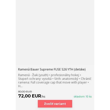
Ramená Bauer Supreme FUSE S26 YTH (detske)
Ramená - Žiak (youth) • profesionálny hokej •
Stupeň ochrany: vysoká • Strih: anatomický • Chránič
ramena: Full coverage cap that move with player •
H...
80,00 EUR
72,00 EUR
/
ks
skladom 10 ks
Zvoliť variant