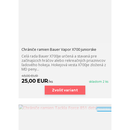
Chrániče ramien Bauer Vapor X700 juniorske
Celá rada Bauer X700je určená a stavaná pre
začínajúcich hráčov alebo rekreačných priaznivcov
ľadového hokeja. Hokejová vesta X700je zložená z
MD peny...
45,00 EUR
25,00 EUR
/
ks
skladom 2 ks
Zvoliť variant
Novinka