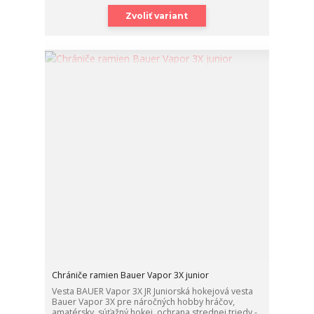
Zvoliť variant
Chrániče ramien Bauer Vapor 3X junior
Vesta BAUER Vapor 3X JR Juniorská hokejová vesta
Bauer Vapor 3X pre náročných hobby hráčov,
amatérsky, súťažný hokej, ochrana strednej triedy.-