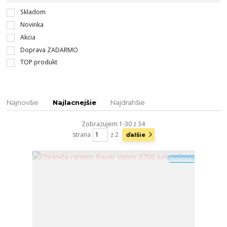
Skladom
Novinka
Akcia
Doprava ZADARMO
TOP produkt
Najnovšie
Najlacnejšie
Najdrahšie
Zobrazujem 1-30 z 34
strana
z 2
ďalšie
Novinka