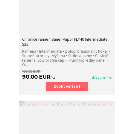
Chrániče ramien Bauer Vapor FLY40 Intermediate
S25
Ramená - Intermediate • poloprofesionálny hokej •
Stupeň ochrany: zvýšená • Strih: skosený • Chránič
ramena: Low profile cap • Hrudník/predný panel:
O...
100,00 EUR
90,00 EUR
/
ks
skladom 4 ks
Zvoliť variant