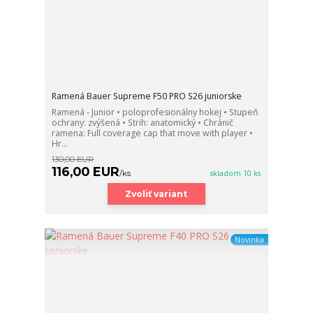
Ramená Bauer Supreme F50 PRO S26 juniorske
Ramená - Junior • poloprofesionálny hokej • Stupeň
ochrany: zvýšená • Strih: anatomický • Chránič
ramena: Full coverage cap that move with player •
Hr...
130,00 EUR
116,00 EUR
/
ks
skladom 10 ks
Zvoliť variant
Novinka