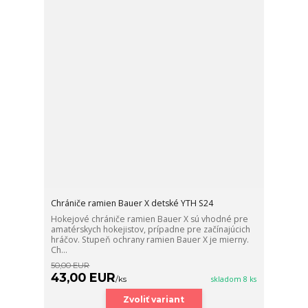
Chrániče ramien Bauer X detské YTH S24
Hokejové chrániče ramien Bauer X sú vhodné pre
amatérskych hokejistov, prípadne pre začínajúcich
hráčov. Stupeň ochrany ramien Bauer X je mierny.
Ch...
50,00 EUR
43,00 EUR
/
ks
skladom 8 ks
Zvoliť variant