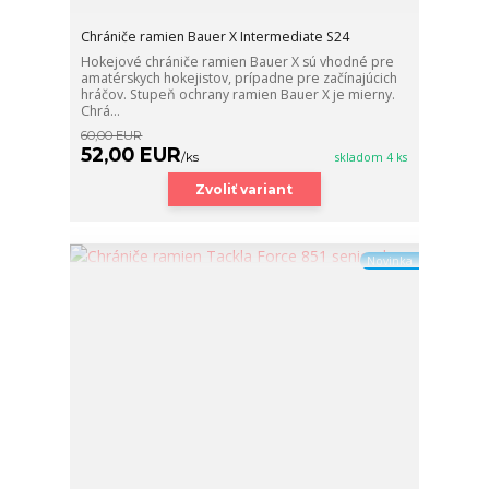
Chrániče ramien Bauer X Intermediate S24
Hokejové chrániče ramien Bauer X sú vhodné pre
amatérskych hokejistov, prípadne pre začínajúcich
hráčov. Stupeň ochrany ramien Bauer X je mierny.
Chrá...
60,00 EUR
52,00 EUR
/
ks
skladom 4 ks
Zvoliť variant
Novinka