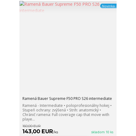
Novinka
Ramená Bauer Supreme F50 PRO S26 intermediate
Ramená - Intermediate • poloprofesionálny hokej •
Stupeň ochrany: zvýšená • Strih: anatomický •
Chránič ramena: Full coverage cap that move with
playe...
160,00 EUR
143,00 EUR
/
ks
skladom 10 ks