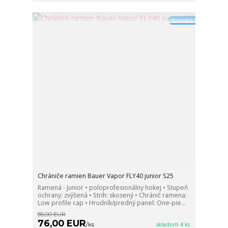
Novinka
Chrániče ramien Bauer Vapor FLY40 junior S25
Ramená - Junior • poloprofesionálny hokej • Stupeň
ochrany: zvýšená • Strih: skosený • Chránič ramena:
Low profile cap • Hrudník/predný panel: One-pie...
85,00 EUR
76,00 EUR
/
ks
skladom 4 ks