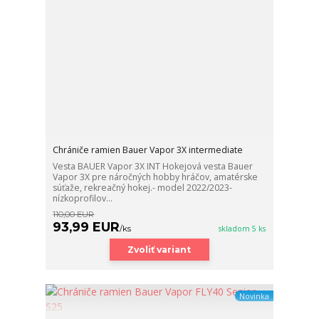
Chrániče ramien Bauer Vapor 3X intermediate
Vesta BAUER Vapor 3X INT Hokejová vesta Bauer
Vapor 3X pre náročných hobby hráčov, amatérske
súťaže, rekreačný hokej.- model 2022/2023-
nízkoprofilov...
110,00 EUR
93,99 EUR
/
ks
skladom 5 ks
Zvoliť variant
Novinka