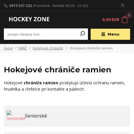
0915 537 232
(Pondelok - Nedeľa 08.00 - 22.00)
0
0,00 EUR
Menu
Úvod
HRÁČ
Hokejové chrániče
Hokejové chrániče ramien
Hokejové chrániče ramien
Hokejové
chrániče ramien
poskytujú účinnú ochranu ramien,
hrudníka a chrbtice pri kontakte a pádoch.
Seniorské