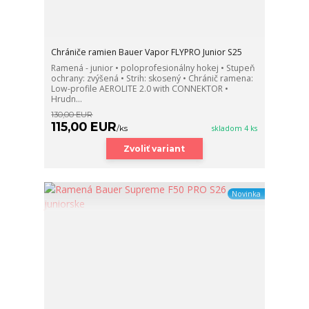
Chrániče ramien Bauer Vapor FLYPRO Junior S25
Ramená - junior • poloprofesionálny hokej • Stupeň
ochrany: zvýšená • Strih: skosený • Chránič ramena:
Low-profile AEROLITE 2.0 with CONNEKTOR •
Hrudn...
130,00 EUR
115,00 EUR
/
ks
skladom 4 ks
Zvoliť variant
Novinka