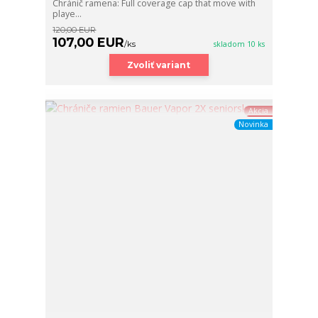
Chránič ramena: Full coverage cap that move with
playe...
120,00 EUR
107,00 EUR
/
ks
skladom 10 ks
Zvoliť variant
Akcia
Novinka