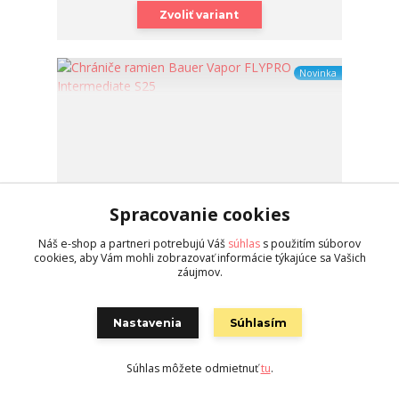
Zvoliť variant
Novinka
Spracovanie cookies
Náš e-shop a partneri potrebujú Váš
súhlas
s použitím súborov
cookies, aby Vám mohli zobrazovať informácie týkajúce sa Vašich
záujmov.
Nastavenia
Súhlasím
Chrániče ramien Bauer Vapor FLYPRO Intermediate
S25
Súhlas môžete odmietnuť
tu
.
Ramená - Intermediate • poloprofesionálny hokej •
Stupeň ochrany: zvýšená • Strih: skosený • Chránič