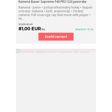
Ramená Bauer Supreme F40 PRO S26 juniorske
Ramená - Junior • poloprofesionálny hokej • Stupeň
ochrany: zvýšená • Strih: anatomický • Chránič
ramena: Full coverage cap that move with player •
Hr...
90,00 EUR
81,00 EUR
/
ks
skladom 10 ks
Zvoliť variant