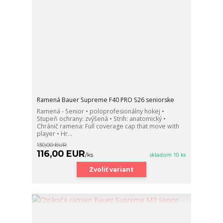
Ramená Bauer Supreme F40 PRO S26 seniorske
Ramená - Senior • poloprofesionálny hokej •
Stupeň ochrany: zvýšená • Strih: anatomický •
Chránič ramena: Full coverage cap that move with
player • Hr...
130,00 EUR
116,00 EUR
/
ks
skladom 10 ks
Zvoliť variant