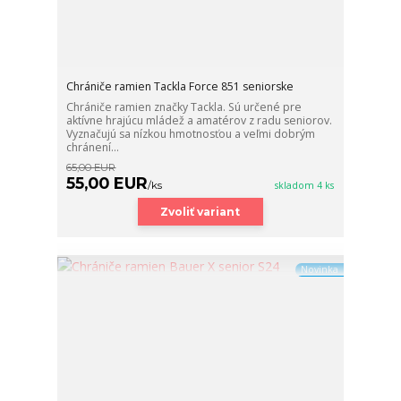
Chrániče ramien Tackla Force 851 seniorske
Chrániče ramien značky Tackla. Sú určené pre
aktívne hrajúcu mládež a amatérov z radu seniorov.
Vyznačujú sa nízkou hmotnosťou a veľmi dobrým
chránení...
65,00 EUR
55,00 EUR
/
ks
skladom 4 ks
Zvoliť variant
Novinka