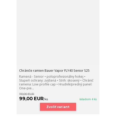
Chrániče ramien Bauer Vapor FLY40 Senior S25
Ramená - Senior • poloprofesionálny hokej •
Stupeň ochrany: zvýšená • Strih: skosený • Chránič
ramena: Low profile cap • Hrudník/predný panel:
One-pie...
110,00 EUR
99,00 EUR
/
ks
skladom 4 ks
Zvoliť variant