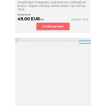
amatérskych hokejistov, prípadne pre začínajúcich
hráčov. Stupeň ochrany ramien Bauer X je mierny.
Chrá...
60,00 EUR
49,00 EUR
/
ks
skladom 10 ks
Zvoliť variant
Novinka