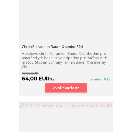
Chrániče ramien Bauer X senior S24
Hokejové chrániče ramien Bauer X sú vhodné pre
amatérskych hokejistov, prípadne pre začínajúcich
hráčov. Stupeň ochrany ramien Bauer X je mierny.
Chr...
80,00 EUR
64,00 EUR
/
ks
skladom 8 ks
Zvoliť variant