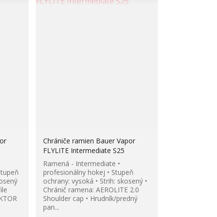
or
Chrániče ramien Bauer Vapor
FLYLITE Intermediate S25
Ramená - Intermediate •
Stupeň
profesionálny hokej • Stupeň
kosený
ochrany: vysoká • Strih: skosený •
ile
Chránič ramena: AEROLITE 2.0
EKTOR
Shoulder cap • Hrudník/predný
pan...