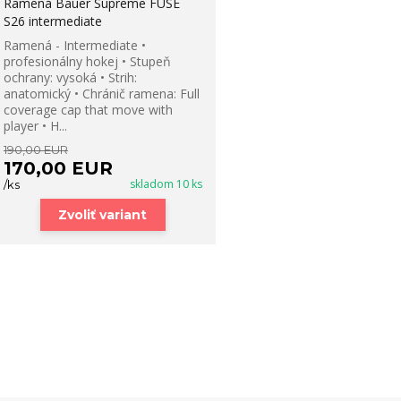
Ramená Bauer Supreme FUSE
S26 intermediate
Ramená - Intermediate •
profesionálny hokej • Stupeň
ochrany: vysoká • Strih:
anatomický • Chránič ramena: Full
coverage cap that move with
player • H...
190,00 EUR
170,00 EUR
skladom 10 ks
/
ks
Zvoliť variant