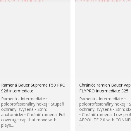
Ramená Bauer Supreme F50 PRO
Chrániče ramien Bauer Vap
S26 intermediate
FLYPRO Intermediate S25
Ramená - Intermediate •
Ramená - Intermediate •
poloprofesionálny hokej • Stupeň
poloprofesionálny hokej • 
ochrany: zvýšená • Strih:
ochrany: zvýšená • Strih: s
anatomický • Chránič ramena: Full
• Chránič ramena: Low-prof
coverage cap that move with
AEROLITE 2.0 with CONN
playe...
•...