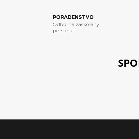
PORADENSTVO
Odborne zaškolený
personál
SPO