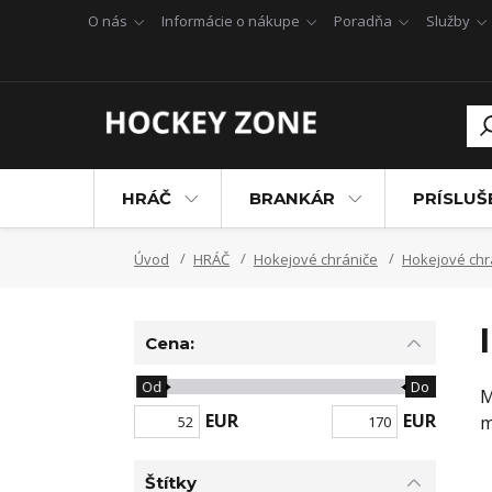
O nás
Informácie o nákupe
Poradňa
Služby
HRÁČ
BRANKÁR
PRÍSLU
Úvod
HRÁČ
Hokejové chrániče
Hokejové chr
Cena:
Od
Do
M
EUR
EUR
m
Štítky