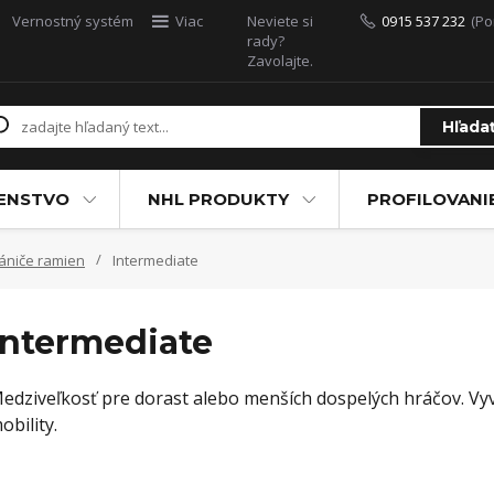
Vernostný systém
Viac
Neviete si
0915 537 232
(Po
rady?
Zavolajte.
Hľada
ŠENSTVO
NHL PRODUKTY
PROFILOVANI
ániče ramien
Intermediate
Intermediate
edziveľkosť pre dorast alebo menších dospelých hráčov. V
obility.