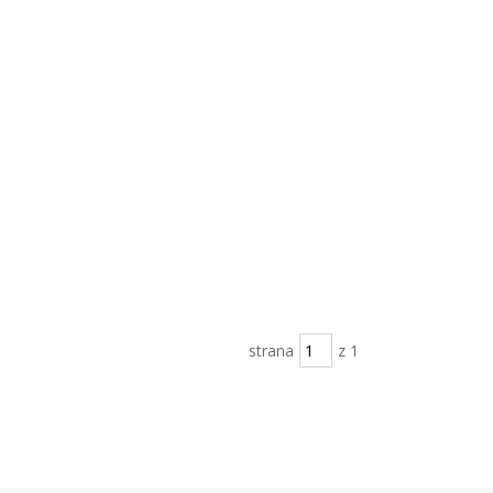
strana
z 1