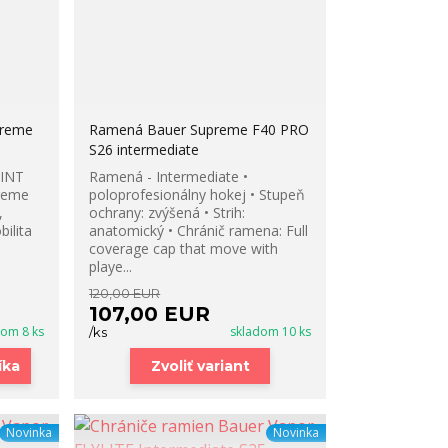
preme
Ramená Bauer Supreme F40 PRO
S26 intermediate
 INT
Ramená - Intermediate •
reme
poloprofesionálny hokej • Stupeň
,
ochrany: zvýšená • Strih:
ilita
anatomický • Chránič ramena: Full
coverage cap that move with
playe...
120,00 EUR
107,00 EUR
dom 8 ks
skladom 10 ks
/
ks
íka
Zvoliť variant
Novinka
Novinka