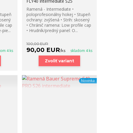
FLY40 Intermediate S25
Ramená - Intermediate •
Stupeň
poloprofesionálny hokej • Stupeň
kosený
ochrany: zvýšená • Strih: skosený
ile cap
• Chránič ramena: Low profile cap
pie...
• Hrudník/predný panel: O...
100,00 EUR
90,00 EUR
dom 4 ks
/
ks
skladom 4 ks
Zvoliť variant
Novinka