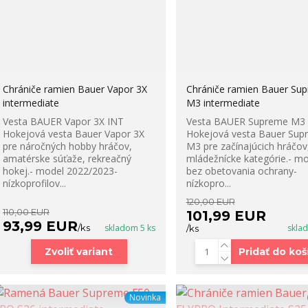
Chrániče ramien Bauer Vapor 3X
Chrániče ramien Bauer Su
intermediate
M3 intermediate
Vesta BAUER Vapor 3X INT
Vesta BAUER Supreme M3
Hokejová vesta Bauer Vapor 3X
Hokejová vesta Bauer Sup
pre náročných hobby hráčov,
M3 pre začínajúcich hráčov
amatérske súťaže, rekreačný
mládežnícke kategórie.- mob
hokej.- model 2022/2023-
bez obetovania ochrany-
nízkoprofilov...
nízkopro...
120,00 EUR
110,00 EUR
101,99 EUR
93,99 EUR
/
ks
skladom 5 ks
skla
/
ks
Zvoliť variant
Pridať do koš
Novinka