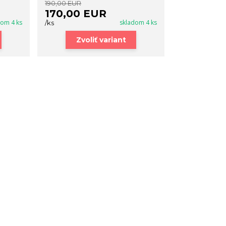
190,00 EUR
170,00 EUR
dom 4 ks
skladom 4 ks
/
ks
Zvoliť variant