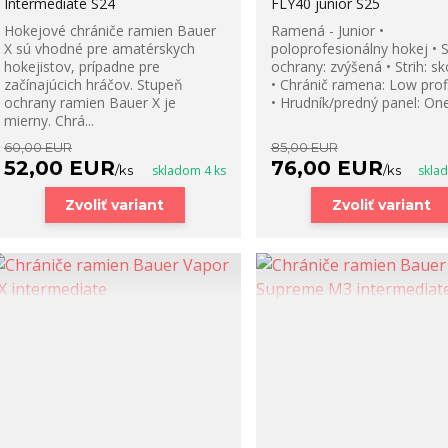
Intermediate S24
FLY40 junior S25
Hokejové chrániče ramien Bauer
Ramená - Junior •
X sú vhodné pre amatérskych
poloprofesionálny hokej • 
hokejistov, prípadne pre
ochrany: zvýšená • Strih: s
začínajúcich hráčov. Stupeň
• Chránič ramena: Low prof
ochrany ramien Bauer X je
• Hrudník/predný panel: One-
mierny. Chrá...
60,00 EUR
85,00 EUR
52,00 EUR
76,00 EUR
/
ks
skladom 4 ks
/
ks
skla
Zvoliť variant
Zvoliť variant