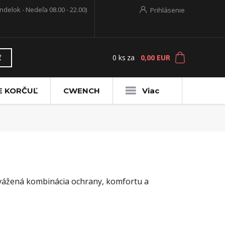
ndelok - Nedeľa 08.00 - 22.00)
Prihlásenie
0
ks
za
0,00 EUR
ť
E KORČUĽ
CWENCH
Viac
yvážená kombinácia ochrany, komfortu a