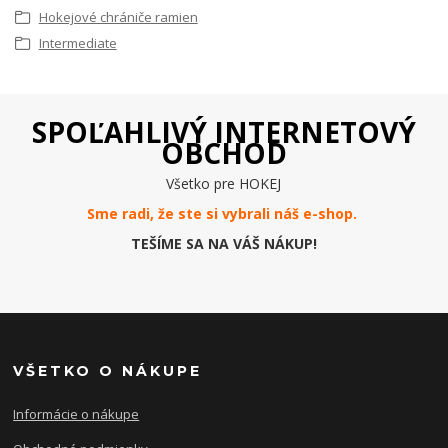
Hokejové chrániče ramien
Intermediate
SPOĽAHLIVÝ INTERNETOVÝ
OBCHOD
Všetko pre HOKEJ
Sme radi, že ste si vybrali náš e-
shop
.
TEŠÍME SA NA VÁŠ NÁKUP!
VŠETKO O NÁKUPE
Informácie o nákupe