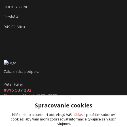
HOCKEY ZONE
Farská 4
949 01 Nitra
Zákaznícka podpora
Peter Fulier
0915 537 232
(Pondelok - Nedeľa 08.00 - 22.00)
Spracovanie cookies
info@hokejexpert.sk
Náš e-shop a partneri potrebujú Váš
súhlas
s použitím súborov
cookies, aby Vám mohli zobrazovať informácie týkajúce sa Vašich
záujmov.