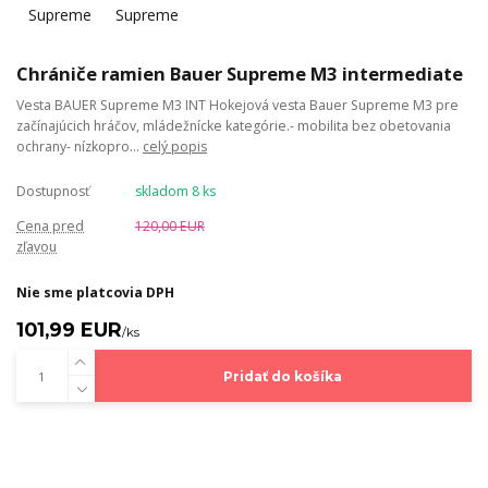
Chrániče ramien Bauer Supreme M3 intermediate
Vesta BAUER Supreme M3 INT Hokejová vesta Bauer Supreme M3 pre
začínajúcich hráčov, mládežnícke kategórie.- mobilita bez obetovania
ochrany- nízkopro...
celý popis
Dostupnosť
skladom 8 ks
Cena pred
120,00 EUR
zľavou
Nie sme platcovia DPH
101,99 EUR
/
ks
Pridať do košíka