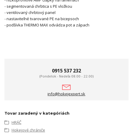
- nízkoprofilové AMP čiapky na ramenách
- segmentovaná chrbtica s PE vložkou
- ventilovaný chrbtový panel
- nastaviteľné tvarované PE na bicepsoch
- podšívka THERMO MAX odvádza pot a zápach
0915 537 232
(Pondelok - Nedeľa 08.00 - 22.00)
info@hokejexpert.sk
Tovar zaradený v kategóriách
HRÁČ
Hokejové chrániče