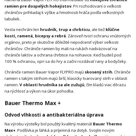
ramien pre dospelých hokejistov
. Pri rozhodovaní o veľkosti
chráničov prihliadaj k výške a hmotnosti hráča podľa veľkostných
tabuliek.
Vesta nechráni len
hrudník, trup a chrbticu
, ale tiež
kľúčne
kosti, ramená, bicepsy a rebrá
. Zároveň tvorí ochranu vnútorných
orgánov, preto je skutočne dôležité nepodceniť výber veľkosti
chráničov. Chrániče ramien by mali na rukách nadväzovať na
chrániče lakťov a ochrana chrbtice na nohavice. Keď budeš pod
100 % ochranou, opri sa do hry a začni rozdávať rany a bodyčeky.
Chrániče ramien Bauer Vapor FLYPRO majú
skosený strih
. Chrániče
ramien s takým strihom majú širší, klasicky tvarovaný strih v oblasti
ramien.
V oblasti hrudníka sa ale zužujú
, čím kladú viac dôrazu
na rýchlosť a výkon na úkor pohodlia.
Bauer Thermo Max +
Odvod vlhkosti a antibakteriálna úprava
Na výrobu výstelky bol použitý kvalitný materiál
Bauer Thermo
Max+
. Podšívka je ľahká a príjemná na dotyk. Svojím novým