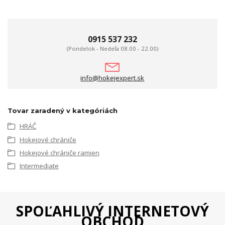
0915 537 232
(Pondelok - Nedeľa 08.00 - 22.00)
info@hokejexpert.sk
Tovar zaradený v kategóriách
HRÁČ
Hokejové chrániče
Hokejové chrániče ramien
Intermediate
SPOĽAHLIVÝ INTERNETOVÝ
OBCHOD