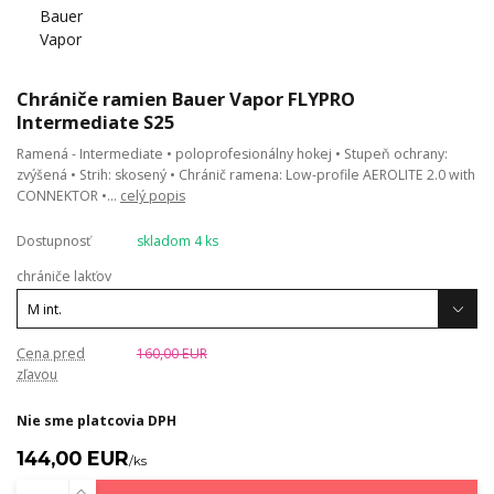
Chrániče ramien Bauer Vapor FLYPRO
Intermediate S25
Ramená - Intermediate • poloprofesionálny hokej • Stupeň ochrany:
zvýšená • Strih: skosený • Chránič ramena: Low-profile AEROLITE 2.0 with
CONNEKTOR •...
celý popis
Dostupnosť
skladom 4 ks
chrániče lakťov
Cena pred
160,00 EUR
zľavou
Nie sme platcovia DPH
144,00 EUR
/
ks