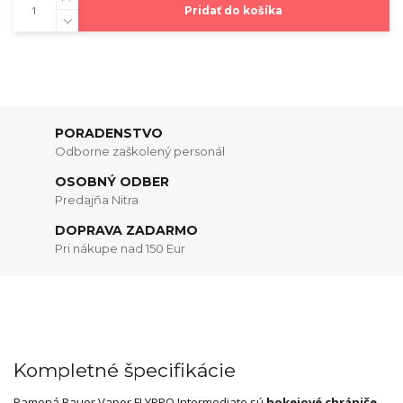
Pridať do košíka
PORADENSTVO
Odborne zaškolený personál
OSOBNÝ ODBER
Predajňa Nitra
DOPRAVA ZADARMO
Pri nákupe nad 150 Eur
Kompletné špecifikácie
Ramená Bauer Vapor FLYPRO Intermediate sú
hokejové chrániče