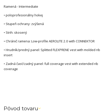
Ramená - Intermediate
• poloprofesionálny hokej
• Stupeň ochrany: zvýšená
• Strih: skosený
• Chránič ramena: Low-profile AEROLITE 2.0 with CONNEKTOR
• Hrudník/predný panel: Splitted FLEXPRENE vest with molded rib
insert
• Zadná časť/zadný panel: full coverage vest with extended rib
coverage
Pôvod tovaru