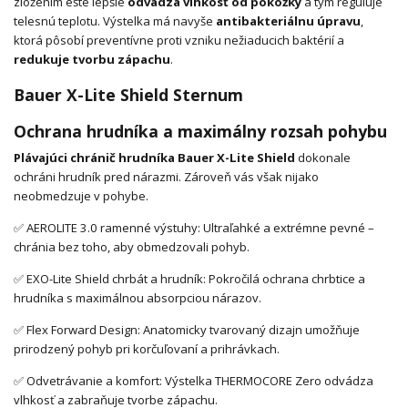
zložením ešte lepšie
odvádza vlhkosť od pokožky
a tým reguluje
telesnú teplotu. Výstelka má navyše
antibakteriálnu úpravu
,
ktorá pôsobí preventívne proti vzniku nežiaducich baktérií a
redukuje tvorbu zápachu
.
Bauer X-Lite Shield Sternum
Ochrana hrudníka a maximálny rozsah pohybu
Plávajúci chránič hrudníka Bauer X-Lite Shield
dokonale
ochráni hrudník pred nárazmi. Zároveň vás však nijako
neobmedzuje v pohybe.
✅ AEROLITE 3.0 ramenné výstuhy: Ultraľahké a extrémne pevné –
chránia bez toho, aby obmedzovali pohyb.
✅ EXO-Lite Shield chrbát a hrudník: Pokročilá ochrana chrbtice a
hrudníka s maximálnou absorpciou nárazov.
✅ Flex Forward Design: Anatomicky tvarovaný dizajn umožňuje
prirodzený pohyb pri korčuľovaní a prihrávkach.
✅ Odvetrávanie a komfort: Výstelka THERMOCORE Zero odvádza
vlhkosť a zabraňuje tvorbe zápachu.