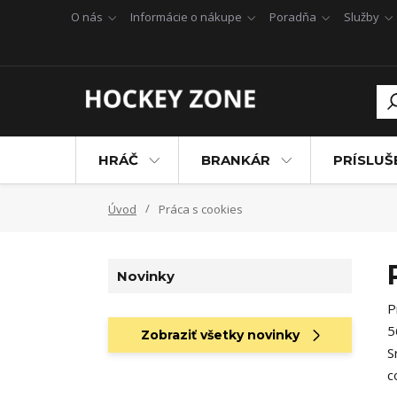
O nás
Informácie o nákupe
Poradňa
Služby
HRÁČ
BRANKÁR
PRÍSLU
Úvod
Práca s cookies
Novinky
P
5
Zobraziť všetky novinky
S
c