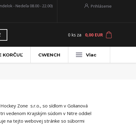
ndelok - Nedeľa 08.00 - 22.00)
Prihlásenie
0
ks
za
0,00 EUR
ť
E KORČUĽ
CWENCH
Viac
Hockey Zone s.r.o., so sídlom v Golianová
tri vedenom Krajským súdom v Nitre oddiel
acuje na tejto webovej stránke so súbormi