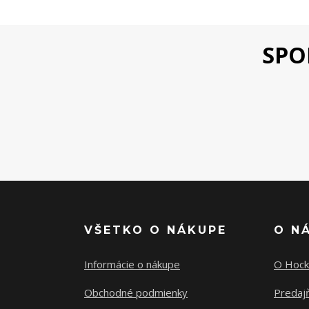
SPO
VŠETKO O NÁKUPE
O N
Informácie o nákupe
O Hock
Obchodné podmienky
Predajň