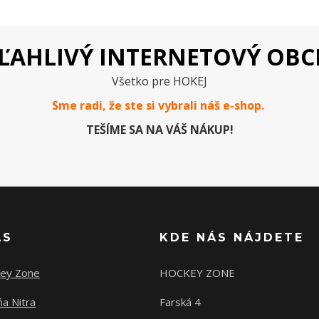
ĽAHLIVÝ INTERNETOVÝ OB
Všetko pre HOKEJ
Sme radi, že ste si vybrali náš e-
shop
.
TEŠÍME SA NA VÁŠ NÁKUP!
ÁS
KDE NÁS NÁJDETE
ey Zone
HOCKEY ZONE
a Nitra
Farská 4