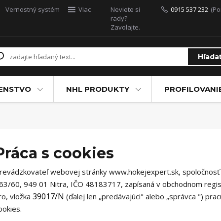
Vernostný systém
Viac
Neviete si
0915 537 232
(Po
rady?
Zavolajte.
Hľada
ŠENSTVO
NHL PRODUKTY
PROFILOVANI
Práca s cookies
revádzkovateľ webovej stránky
www.hokejexpert.sk, spoločnosť 
63/60, 949 01 Nitra, IČO 48183717, zapísaná v obchodnom regis
39017/N
ro, vložka
(ďalej len „predáva
júci" alebo „správca ") pr
ookies.