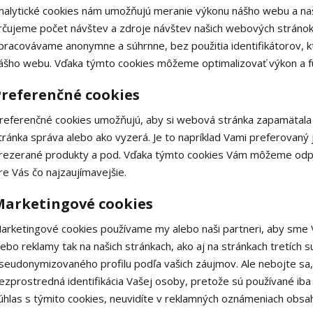
nalytické cookies nám umožňujú meranie výkonu nášho webu a na
rčujeme počet návštev a zdroje návštev našich webových stránok
pracovávame anonymne a súhrnne, bez použitia identifikátorov, k
ášho webu. Vďaka týmto cookies môžeme optimalizovať výkon a fu
Preferenčné cookies
referenčné cookies umožňujú, aby si webová stránka zapamätala 
tránka správa alebo ako vyzerá. Je to napríklad Vami preferovan
rezerané produkty a pod. Vďaka týmto cookies Vám môžeme odpo
re Vás čo najzaujímavejšie.
Marketingové cookies
arketingové cookies používame my alebo naši partneri, aby sme V
lebo reklamy tak na našich stránkach, ako aj na stránkach tretích 
seudonymizovaného profilu podľa vašich záujmov. Ale nebojte sa,
ezprostredná identifikácia Vašej osoby, pretože sú používané ib
úhlas s týmito cookies, neuvidíte v reklamných oznámeniach obsa