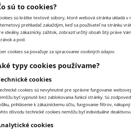
Čo sú to cookies?
ookies sú krátke textové súbory, ktoré webová stránka ukladá v 
nternetový prehliadač zakaždým, keď sa používateľ na stránku vrát
re ideálny zákaznícky zážitok, zobraziť určitý obsah šitý práve 
tránok a pod.
ber cookies sa považuje za spracovanie osobných údajov.
Aké typy cookies používame?
Technické cookies
echnické cookies sú nevyhnutné pre správne fungovanie webovej s
emôžu byť vypnuté bez zablokovania funkcií stránky. Sú zodpove
ošíku, prihlásenie k zákazníckemu účtu, fungovanie filtrov, nákupn
ohto dôvodu technické cookies nemôžu byť individuálne deaktivova
nalytické cookies