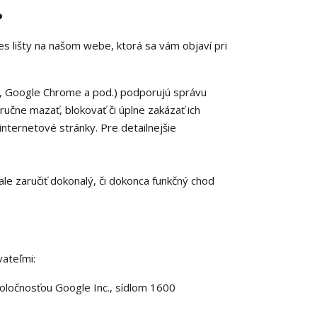
?
es lišty na našom webe, ktorá sa vám objaví pri
x, Google Chrome a pod.) podporujú správu
ručne mazať, blokovať či úplne zakázať ich
 internetové stránky. Pre detailnejšie
e zaručiť dokonalý, či dokonca funkčný chod
ateľmi:
oločnosťou Google Inc., sídlom 1600