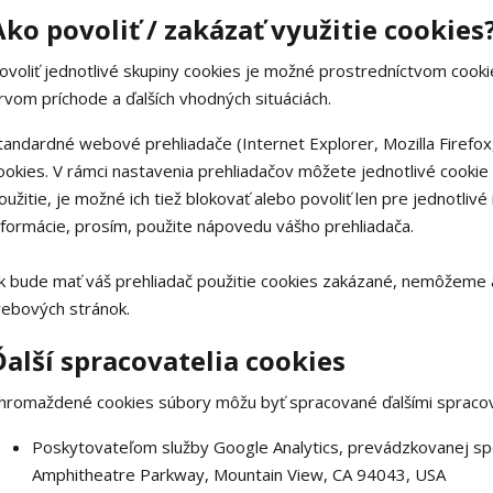
Ako povoliť / zakázať využitie cookies
ovoliť jednotlivé skupiny cookies je možné prostredníctvom cooki
rvom príchode a ďalších vhodných situáciách.
tandardné webové prehliadače (Internet Explorer, Mozilla Firefo
ookies. V rámci nastavenia prehliadačov môžete jednotlivé cookie 
oužitie, je možné ich tiež blokovať alebo povoliť len pre jednotlivé
nformácie, prosím, použite nápovedu vášho prehliadača.
k bude mať váš prehliadač použitie cookies zakázané, nemôžeme al
ebových stránok.
Ďalší spracovatelia cookies
hromaždené cookies súbory môžu byť spracované ďalšími spracov
Poskytovateľom služby Google Analytics, prevádzkovanej sp
Amphitheatre Parkway, Mountain View, CA 94043, USA