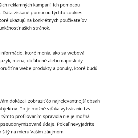
šich reklamných kampaní. Ich pomocou
. Dáta získané pomocou týchto cookies
toré ukazujú na konkrétnych používateľov
nkčnosť našich stránok.
informácie, ktoré menia, ako sa webová
ý jazyk, mena, obľúbené alebo naposledy
ručiť na webe produkty a ponuky, ktoré budú
ám dokázali zobraziť čo najrelevantnejší obsah
subjektov. To je možné vďaka vytváraniu tzv.
 týmto profilovaním spravidla nie je možná
a pseudonymizované údaje. Pokiaľ nevyjadríte
h šitý na mieru Vašim záujmom.