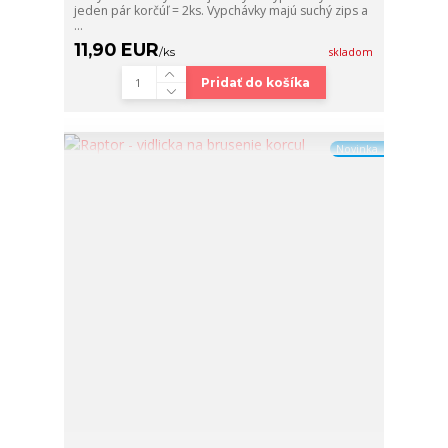
jeden pár korčúľ = 2ks. Vypchávky majú suchý zips a
...
11,90 EUR
/
ks
skladom
Pridať do košíka
Novinka