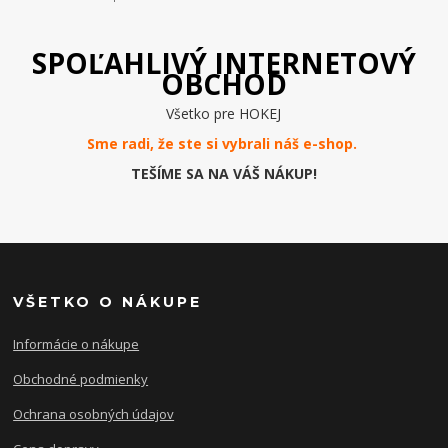
SPOĽAHLIVÝ INTERNETOVÝ
OBCHOD
Všetko pre HOKEJ
Sme radi, že ste si vybrali náš e-
shop
.
TEŠÍME SA NA VÁŠ NÁKUP!
VŠETKO O NÁKUPE
Informácie o nákupe
Obchodné podmienky
Ochrana osobných údajov