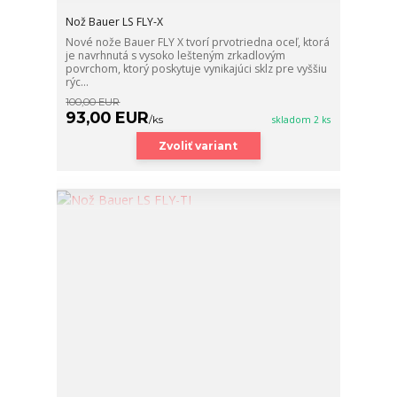
Nož Bauer LS FLY-X
Nové nože Bauer FLY X tvorí prvotriedna oceľ, ktorá
je navrhnutá s vysoko lešteným zrkadlovým
povrchom, ktorý poskytuje vynikajúci sklz pre vyššiu
rýc...
100,00 EUR
93,00 EUR
/
ks
skladom 2 ks
Zvoliť variant