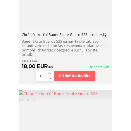
Chrániče korčúľ Bauer Skate Guard S23 - seniorský
Bauer Skate Guards S23 sú navrhnuté tak, aby
chránili vaše nože počas cestovania a skladovania,
pomohli ich udržať v bezpečí a suchu, aby ste
predĺži...
18,00 EUR
18,00 EUR
/
ks
skladom 4 ks
Pridať do košíka