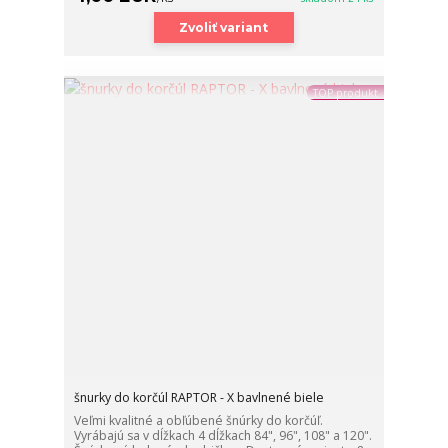
Zvoliť variant
TOP produkt
šnurky do korčúl RAPTOR - X bavlnené biele
Veľmi kvalitné a obľúbené šnúrky do korčúľ.
Vyrábajú sa v dĺžkach 4 dĺžkach 84", 96", 108" a 120".