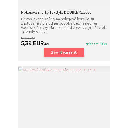
Hokejové šnúrky Texstyle DOUBLE XL 2000
Nevoskované šnúrky na hokejové korčule sú
zhotovené v prírodnej podobe bez následnej
voskovej úpravy. Na rozdiel od voskovaných šnúrok
TexStyle si nev...
6,00 EUR
5,39 EUR
/
ks
skladom 29 ks
Zvoliť variant