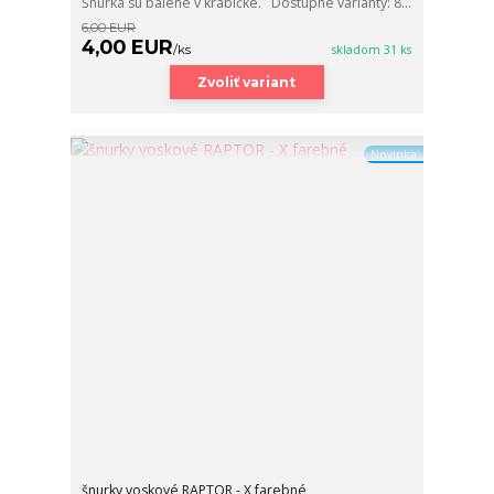
Šnúrka sú balené v krabičke. Dostupné varianty: 8...
6,00 EUR
4,00 EUR
/
ks
skladom 31 ks
Zvoliť variant
Novinka
šnurky voskové RAPTOR - X farebné