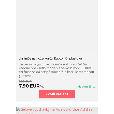
chrániče na nože korčúl Raptor X - plastové
Univerzálne gumové chrániče nožov korčúľ. Sú
vhodné pre všetky modely a veľkosti korčúľ. Dlzka
chrániče sa dá prispôsobiť dĺžke korčule momocou
gumove...
9,90 EUR
7,90 EUR
/
ks
skladom 29 ks
Zvoliť variant