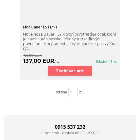
Nož Bauer LS FLY-TI
Nové nože Bauer FLY X tvorí prvotriedna oceľ, ktorá
je navrhnutá s vysoko lešteným zrkadlovým
povrchom, ktorý poskytuje vynikajúci sklz pre vyššiu
rýc...
160,00 EUR
137,00 EUR
/
ks
Skladom 5 ks
Zvoliť variant
strana
z 1
0915 537 232
(Pondelok - Nedeľa 08.00 - 22.00)