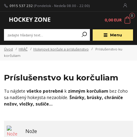
0915 537 232
(Pondelok - Nedeľa 08.00 - 22.00)
0
0,00 EUR
Menu
Úvod
HRÁČ
Hokejové korčule a príslušenstvo
Príslušenstvo ku
korčuliam
Príslušenstvo ku korčuliam
Tu nájdete
všetko potrebné
k
zimným korčuliam
bez čoho
sa nadšený hokejista nezaobíde.
Šnúrky, brúsky, chrániče
nožov, vložky, sušiče...
Nože