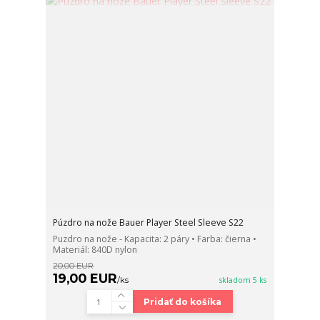
Púzdro na nože Bauer Player Steel Sleeve S22
Puzdro na nože - Kapacita: 2 páry • Farba: čierna •
Materiál: 840D nylon
20,00 EUR
19,00 EUR
/
ks
skladom 5 ks
Pridať do košíka