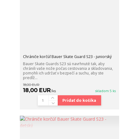
Chrániče korčúľ Bauer Skate Guard S23 - juniorský
Bauer Skate Guards S23 sú navrhnuté tak, aby
chránili vaše nože počas cestovania a skladovania,
pomohli ich udržať v bezpečí a suchu, aby ste
predĺž...
18,00 EUR
18,00 EUR
/
ks
skladom 5 ks
Pridať do košíka