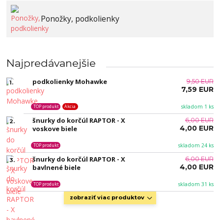
Ponožky, podkolienky
Najpredávanejšie
podkolienky Mohawke
9,50 EUR
1.
7,59 EUR
skladom 1 ks
TOP produkt
Akcia
šnurky do korčúl RAPTOR - X
6,00 EUR
2.
4,00 EUR
voskove biele
skladom 24 ks
TOP produkt
šnurky do korčúl RAPTOR - X
6,00 EUR
3.
4,00 EUR
bavlnené biele
skladom 31 ks
TOP produkt
zobraziť viac produktov