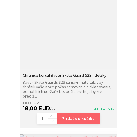
Chrániče korčúľ Bauer Skate Guard S23 - detský
Bauer Skate Guards S23 sú navrhnuté tak, aby
chránili vaše nože počas cestovania a skladovania,
pomohli ich udržať v bezpečí a suchu, aby ste
predĺž...
18,00 EUR
18,00 EUR
/
ks
skladom 5 ks
Pridať do košíka