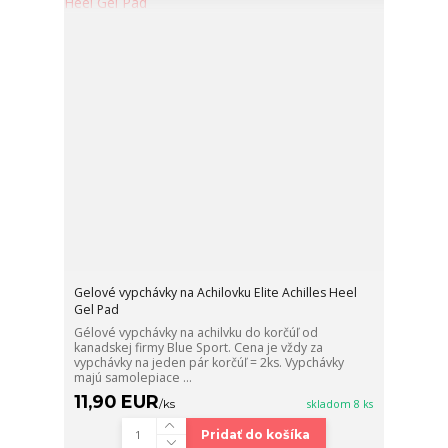
Gelové vypchávky na Achilovku Elite Achilles Heel
Gel Pad
Gélové vypchávky na achilvku do korčúľ od
kanadskej firmy Blue Sport. Cena je vždy za
vypchávky na jeden pár korčúľ = 2ks. Vypchávky
majú samolepiace ...
11,90 EUR
/
ks
skladom 8 ks
Pridať do košíka