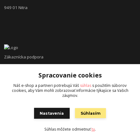
949 01 Nitra
Zákaznícka podpora
Peter Fulier
Spracovanie cookies
0915 537 232
(Pondelok - Nedeľa 08.00 - 22.00)
Náš e-shop a partneri potrebujú Váš
súhlas
s použitím súborov
cookies, aby Vám mohli zobrazovať informácie týkajúce sa Vašich
info@hokejexpert.sk
záujmov.
Nastavenia
Súhlasím
Súhlas môžete odmietnuť
tu
.