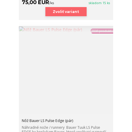
75,00 EUR
/
ks
skladom 15 ks
Zvoliť variant
TOP produkt
Nôž Bauer LS Pulse Edge (pár)
Náhradné nože / runnery Bauer Tuuk LS Pulse
EDGE ku korčuliam Bauer, ktoré využívajú najnovší