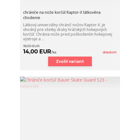
chrániče na nože korčúl Raptor-X látkovéna
chodenie
Látkový univerzálny chránič nožov Raptor-X. Je
vhodný pre všetky druhy hráčských hokejových
korčúľ. Chránia nože pred poškodením hokejovej
výstroje a ...
18,00 EUR
14,00 EUR
/
ks
skladom
Zvoliť variant