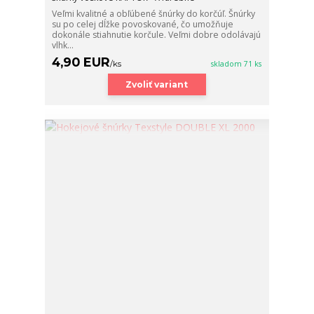
Veľmi kvalitné a obľúbené šnúrky do korčúľ. Šnúrky
su po celej dĺžke povoskované, čo umožňuje
dokonále stiahnutie korčule. Veľmi dobre odolávajú
vlhk...
4,90 EUR
/
ks
skladom 71 ks
Zvoliť variant