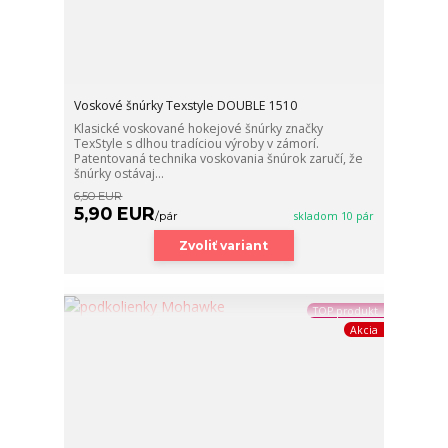
Voskové šnúrky Texstyle DOUBLE 1510
Klasické voskované hokejové šnúrky značky
TexStyle s dlhou tradíciou výroby v zámorí.
Patentovaná technika voskovania šnúrok zaručí, že
šnúrky ostávaj...
6,50 EUR
5,90 EUR
/
pár
skladom 10 pár
Zvoliť variant
TOP produkt
Akcia