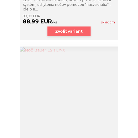
systém, uchytenia nožov pomocou "nacvaknutia" .
Ide o n...
99,00 EUR
88,99 EUR
/
ks
skladom
Zvoliť variant