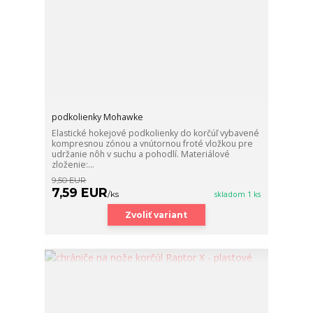
podkolienky Mohawke
Elastické hokejové podkolienky do korčúľ vybavené
kompresnou zónou a vnútornou froté vložkou pre
udržanie nôh v suchu a pohodlí. Materiálové
zloženie:...
9,50 EUR
7,59 EUR
/
ks
skladom 1 ks
Zvoliť variant