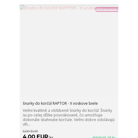
TOP produkt
šnurky do korčúl RAPTOR - X voskove biele
Veľmi kvalitné a obľúbené šnúrky do korčúľ. Šnúrky
su po celej dĺžke povoskované, čo umožňuje
dokonále stiahnutie korčule. Veľmi dobre odolávajú
vlh...
6,00 EUR
4,00 EUR
/
ks
skladom 24 ks