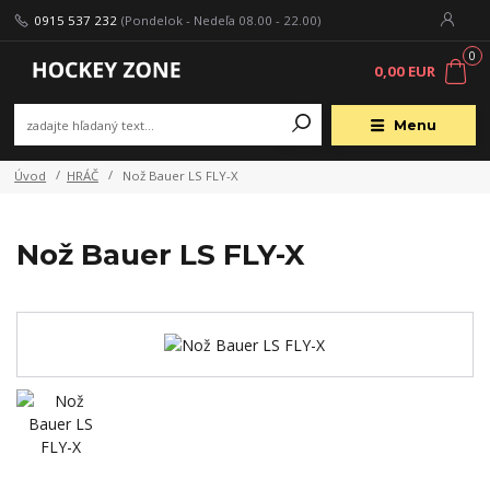
0915 537 232
(Pondelok - Nedeľa 08.00 - 22.00)
0
0,00 EUR
Menu
Úvod
HRÁČ
Nož Bauer LS FLY-X
Nož Bauer LS FLY-X