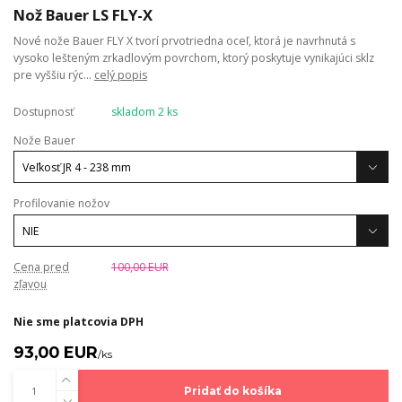
Nož Bauer LS FLY-X
Nové nože Bauer FLY X tvorí prvotriedna oceľ, ktorá je navrhnutá s
vysoko lešteným zrkadlovým povrchom, ktorý poskytuje vynikajúci sklz
pre vyššiu rýc...
celý popis
Dostupnosť
skladom 2 ks
Nože Bauer
Profilovanie nožov
Cena pred
100,00 EUR
zľavou
Nie sme platcovia DPH
93,00 EUR
/
ks
Pridať do košíka