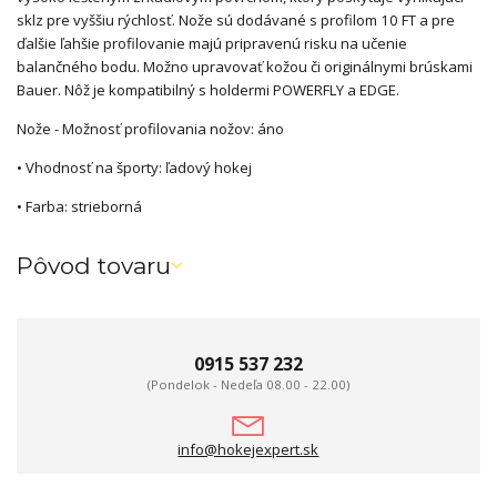
sklz pre vyššiu rýchlosť. Nože sú dodávané s profilom 10 FT a pre
ďalšie ľahšie profilovanie majú pripravenú risku na učenie
balančného bodu. Možno upravovať kožou či originálnymi brúskami
Bauer. Nôž je kompatibilný s holdermi POWERFLY a EDGE.
Nože - Možnosť profilovania nožov: áno
• Vhodnosť na športy: ľadový hokej
• Farba: strieborná
Pôvod tovaru
0915 537 232
(Pondelok - Nedeľa 08.00 - 22.00)
info@hokejexpert.sk