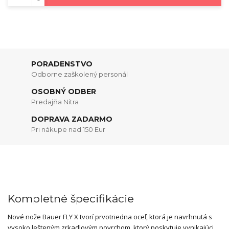
PORADENSTVO
Odborne zaškolený personál
OSOBNÝ ODBER
Predajňa Nitra
DOPRAVA ZADARMO
Pri nákupe nad 150 Eur
Kompletné špecifikácie
Nové nože Bauer FLY X tvorí prvotriedna oceľ, ktorá je navrhnutá s
vysoko lešteným zrkadlovým povrchom, ktorý poskytuje vynikajúci