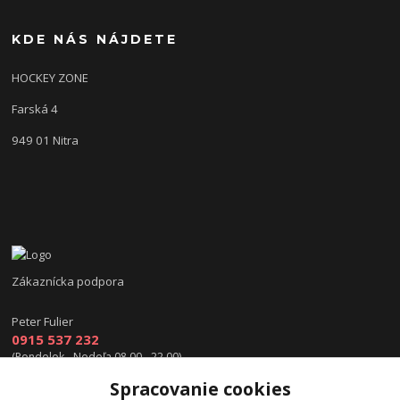
KDE NÁS NÁJDETE
HOCKEY ZONE
Farská 4
949 01 Nitra
Zákaznícka podpora
Peter Fulier
0915 537 232
(Pondelok - Nedeľa 08.00 - 22.00)
Spracovanie cookies
info@hokejexpert.sk