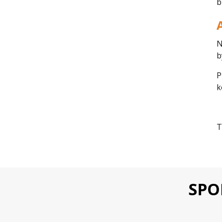
b
N
b
P
k
T
SPO