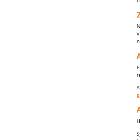
n
N
V
n
P
r
A
p
H
S