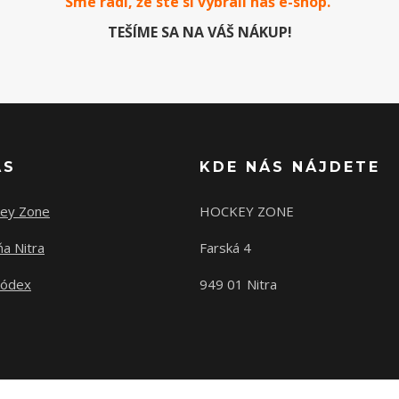
Sme radi, že ste si vybrali náš e-
shop
.
TEŠÍME SA NA VÁŠ NÁKUP!
ÁS
KDE NÁS NÁJDETE
ey Zone
HOCKEY ZONE
a Nitra
Farská 4
kódex
949 01 Nitra