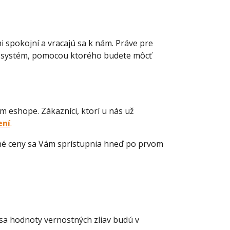
mi spokojní a vracajú sa k nám. Práve pre
li systém, pomocou ktorého budete môcť
 eshope. Zákazníci, ktorí u nás už
ení
.
né ceny sa Vám sprístupnia hneď po prvom
e sa hodnoty vernostných zliav budú v