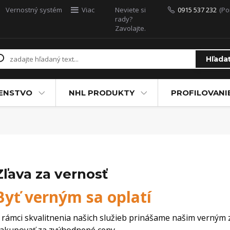
Vernostný systém
Viac
Neviete si
0915 537 232
(Po
rady?
Zavolajte.
Hľada
ŠENSTVO
NHL PRODUKTY
PROFILOVANI
Zľava za vernosť
Byť verným sa oplatí
 rámci skvalitnenia našich služieb prinášame našim verným 