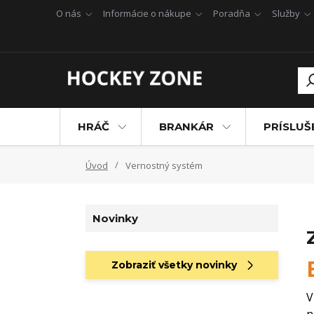
O nás
Informácie o nákupe
Poradňa
Služby
HRÁČ
BRANKÁR
PRÍSLU
Úvod
Vernostný systém
Novinky
Zobraziť všetky novinky
V