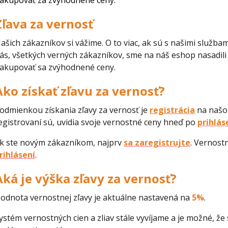
akupovať za zvýhodnené ceny.
Zľava za vernosť
ašich zákazníkov si vážime. O to viac, ak sú s našimi služba
ás, všetkých verných zákazníkov, sme na náš eshop nasadi
akupovať sa zvýhodnené ceny.
Ako získať zľavu za vernosť?
odmienkou získania zľavy za vernosť je
registrácia
na našom
egistrovaní sú, uvidia svoje vernostné ceny hneď po
prihlás
k ste novým zákazníkom, najprv
sa zaregistrujte
. Vernost
rihlásení
.
Aká je výška zľavy za vernosť?
odnota vernostnej zľavy je aktuálne nastavená na
5%
.
ystém vernostných cien a zliav stále vyvíjame a je možné, ž