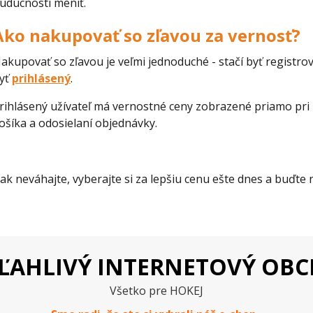
udúcnosti meniť.
Ako nakupovať so zľavou za vernosť?
akupovať so zľavou je veľmi jednoduché - stačí byť regist
yť
prihlásený
.
rihlásený užívateľ má vernostné ceny zobrazené priamo pri 
ošíka a odosielaní objednávky.
ak neváhajte, vyberajte si za lepšiu cenu ešte dnes a buďte ná
ĽAHLIVÝ INTERNETOVÝ OB
Všetko pre HOKEJ