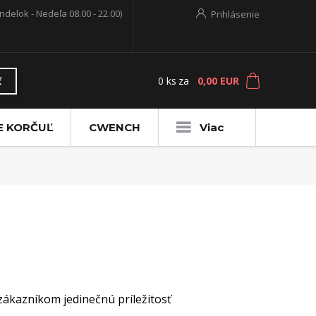
ndelok - Nedeľa 08.00 - 22.00)
Prihlásenie
0
ks
za
0,00 EUR
ť
E KORČUĽ
CWENCH
Viac
zákazníkom jedinečnú príležitosť