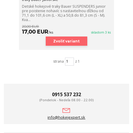
Detské hokejové traky Bauer SUSPENDERS junior
pre poistenie nohavíc s nastaviteľnou dĺžkou od
71,1 do 101,6 cm (L - XL) a 50,8 do 81,3 cm (S - M).
Kva...
20,00 EUR
17,00 EUR
/
ks
skladom 3 ks
Zvoliť variant
strana
z 1
0915 537 232
(Pondelok - Nedeľa 08.00 - 22.00)
info@hokejexpert.sk