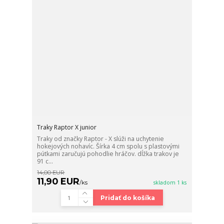
Traky Raptor X junior
Traky od značky Raptor - X slúži na uchytenie
hokejových nohavíc. Šírka 4 cm spolu s plastovými
pútkami zaručujú pohodlie hráčov. dĺžka trakov je
91 c...
14,00 EUR
11,90 EUR
/
ks
skladom 1 ks
Pridať do košíka