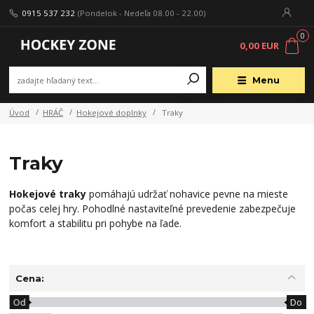
0915 537 232
(Pondelok - Nedeľa 08.00 - 22.00)
0
0,00 EUR
Menu
Úvod
HRÁČ
Hokejové doplnky
Traky
Traky
Hokejové traky
pomáhajú udržať nohavice pevne na mieste
počas celej hry. Pohodlné nastaviteľné prevedenie zabezpečuje
komfort a stabilitu pri pohybe na ľade.
Cena:
Od
Do