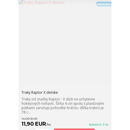
Novinka
Traky Raptor X detske
Traky od značky Raptor - X slúži na uchytenie
hokejových nohavíc. Šírka 4 cm spolu s plastovými
pútkami zaručujú pohodlie hráčov. dĺžka trakov je
78 c...
14,00 EUR
11,90 EUR
/
ks
skladom 3 ks